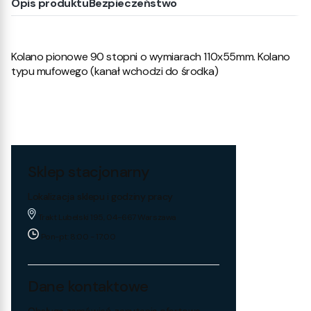
Opis produktu
Bezpieczeństwo
Kolano pionowe 90 stopni o wymiarach 110x55mm. Kolano
typu mufowego (kanał wchodzi do środka)
Sklep stacjonarny
Lokalizacja sklepu i godziny pracy
Trakt Lubelski 195, 04-667 Warszawa
Pon-pt: 8:00 - 17:00
Dane kontaktowe