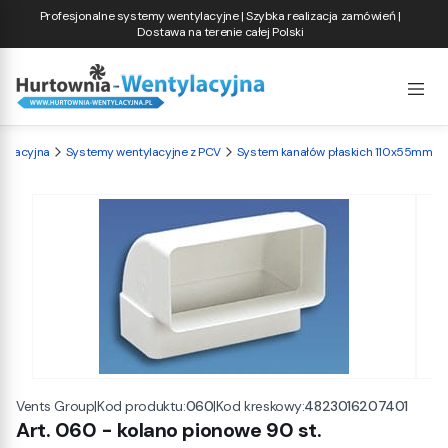
Profesjonalne systemy wentylacyjne | Szybka realizacja zamówień |
Dostawa na terenie całej Polski
tylacyjna
Systemy wentylacyjne z PCV
System kanałów płaskich 110x55mm
|
Kod produktu:
060
|
Kod kreskowy:
4823016207401
Vents Group
Art. 060 - kolano pionowe 90 st.