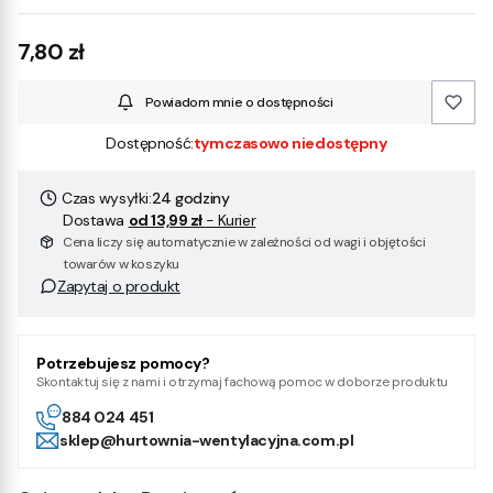
Cena
7,80 zł
Powiadom mnie o dostępności
Dostępność:
tymczasowo niedostępny
Czas wysyłki:
24 godziny
Dostawa
od 13,99 zł
- Kurier
Cena liczy się automatycznie w zależności od wagi i objętości
towarów w koszyku
Zapytaj o produkt
Potrzebujesz pomocy?
Skontaktuj się z nami i otrzymaj fachową pomoc w doborze produktu
884 024 451
sklep@hurtownia-wentylacyjna.com.pl