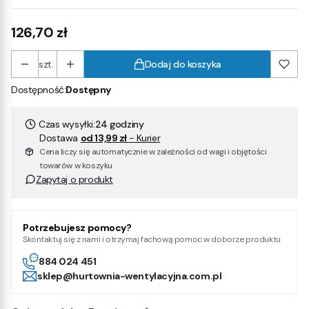
Cena
126,70 zł
szt.
Dodaj do koszyka
Dostępność:
Dostępny
Czas wysyłki:
24 godziny
Dostawa
od 13,99 zł
- Kurier
Cena liczy się automatycznie w zależności od wagi i objętości
towarów w koszyku
Zapytaj o produkt
Potrzebujesz pomocy?
Skontaktuj się z nami i otrzymaj fachową pomoc w doborze produktu
884 024 451
sklep@hurtownia-wentylacyjna.com.pl