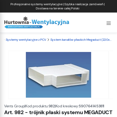
Profesjonalne systemy wentylacyjne | Szybka realizacja zamówień |
Dostawa na terenie całej Polski
a
Systemy wentylacyjne z PCV
System kanałów płaskich Megaduct (220x90mm)
|
Kod produktu:
982
|
Kod kreskowy:
5907641453811
Vents Group
Art. 982 - trójnik płaski systemu MEGADUCT