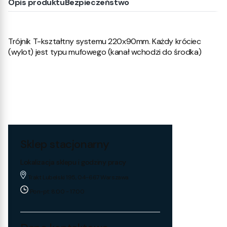
Opis produktu
Bezpieczeństwo
Trójnik T-kształtny systemu 220x90mm. Każdy króciec
(wylot) jest typu mufowego (kanał wchodzi do środka)
Sklep stacjonarny
Lokalizacja sklepu i godziny pracy
Trakt Lubelski 195, 04-667 Warszawa
Pon-pt: 8:00 - 17:00