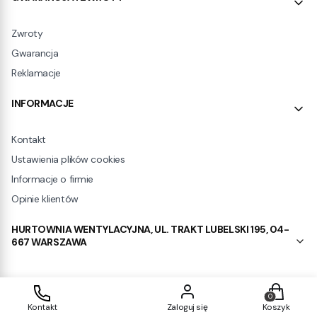
Zwroty
Gwarancja
Reklamacje
INFORMACJE
Kontakt
Ustawienia plików cookies
Informacje o firmie
Opinie klientów
HURTOWNIA WENTYLACYJNA, UL. TRAKT LUBELSKI 195, 04-
667 WARSZAWA
Produkty w
Sklep internetowy
Shoper.pl
Kontakt
Zaloguj się
Koszyk