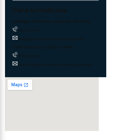
Dane kontaktowe
Obsługa zamówień, zapytania ofertowe
884 024 451
sklep@hurtownia-wentylacyjna.com.pl
Dział techniczny, dobór towaru
574 694 534
techniczny@hurtownia-wentylacyjna.com.pl