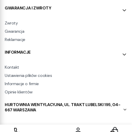
GWARANCJA I ZWROTY
Zwroty
Gwarancja
Reklamacje
INFORMACJE
Kontakt
Ustawienia plików cookies
Informacje o firmie
Opinie klientów
HURTOWNIA WENTYLACYJNA, UL. TRAKT LUBELSKI 195, 04-
667 WARSZAWA
Produkty w