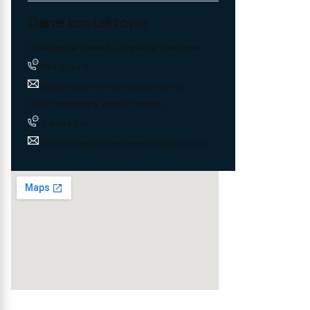
Dane kontaktowe
Obsługa zamówień, zapytania ofertowe
884 024 451
sklep@hurtownia-wentylacyjna.com.pl
Dział techniczny, dobór towaru
574 694 534
techniczny@hurtownia-wentylacyjna.com.pl