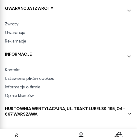
GWARANCJA I ZWROTY
Zwroty
Gwarancja
Reklamacje
INFORMACJE
Kontakt
Ustawienia plików cookies
Informacje o firmie
Opinie klientów
HURTOWNIA WENTYLACYJNA, UL. TRAKT LUBELSKI 195, 04-
667 WARSZAWA
Produkty w