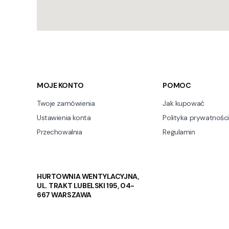
Linki w stopce
MOJE KONTO
POMOC
Twoje zamówienia
Jak kupować
Ustawienia konta
Polityka prywatności
Przechowalnia
Regulamin
HURTOWNIA WENTYLACYJNA,
UL. TRAKT LUBELSKI 195, 04-
667 WARSZAWA