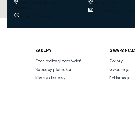
884 024 451
Trakt Lubelski 195, 04-667
Warszawa
sklep@hurtownia-wentyl
Pon-pt: 8:00 - 17:00
ZAKUPY
GWARANCJA
Czas realizacji zamówień
Zwroty
Sposoby płatności
Gwarancja
Koszty dostawy
Reklamacje