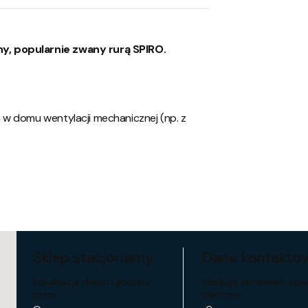
y, popularnie zwany rurą SPIRO.
 w domu wentylacji mechanicznej (np. z
Sklep stacjonarny
Dane kontakto
Lokalizacja sklepu i godziny
Obsługa zamówień, zapy
pracy
ofertowe