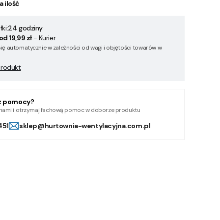
a ilość
ki:
24 godziny
od 19,99 zł
- Kurier
się automatycznie w zależności od wagi i objętości towarów w
produkt
z pomocy?
z nami i otrzymaj fachową pomoc w doborze produktu
451
sklep@hurtownia-wentylacyjna.com.pl