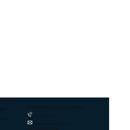
we
Dział techniczny, dobór towaru
574 694 534
tania
techniczny@hurtownia-
wentylacyjna.com.pl