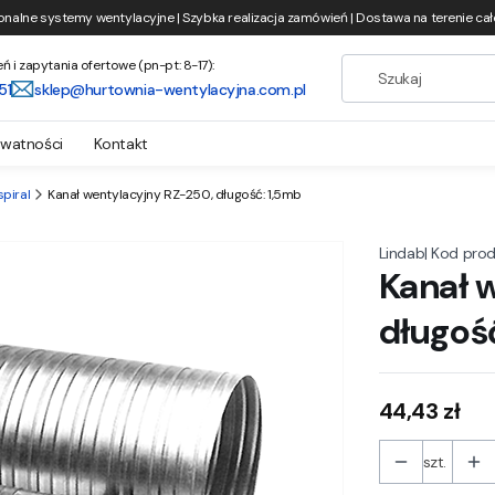
onalne systemy wentylacyjne | Szybka realizacja zamówień | Dostawa na terenie całe
i zapytania ofertowe (pn-pt: 8-17):
51
sklep@hurtownia-wentylacyjna.com.pl
ywatności
Kontakt
spiral
Kanał wentylacyjny RZ-250, długość: 1,5mb
|
Kod prod
Lindab
Kanał 
długoś
Cena
44,43 zł
szt.