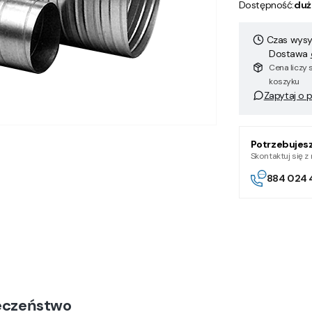
Dostępność:
duż
Czas wysył
Dostawa
Cena liczy 
koszyku
Zapytaj o 
Potrzebujes
Skontaktuj się 
884 024 
eczeństwo