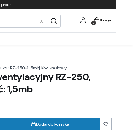
j Polski
Produkty w koszyku
Koszyk
Wyczyść
Szukaj
uktu:
RZ-250-1_5mb
|
Kod kreskowy:
wentylacyjny RZ-250,
ć: 1,5mb
Dodaj do koszyka