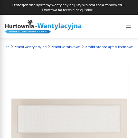
Profesjonalne systemy wentylacyjne | Szybka realizacja zamówień |
Dostawa na terenie całej Polski
acyjna
Kratki wentylacyjne
Kratki kominkowe
Kratki prostokątne, kremowe