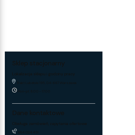
Sklep stacjonarny
Lokalizacja sklepu i godziny pracy
Trakt Lubelski 195, 04-667 Warszawa
Pon-pt: 8:00 - 17:00
Dane kontaktowe
Obsługa zamówień, zapytania ofertowe
884 024 451