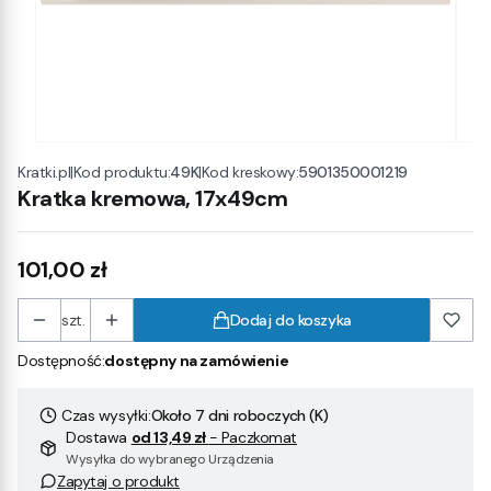
|
Kod produktu:
49K
|
Kod kreskowy:
5901350001219
Kratki.pl
Kratka kremowa, 17x49cm
Cena
101,00 zł
szt.
Dodaj do koszyka
Dostępność:
dostępny na zamówienie
Czas wysyłki:
Około 7 dni roboczych (K)
Dostawa
od 13,49 zł
- Paczkomat
Wysyłka do wybranego Urządzenia
Zapytaj o produkt