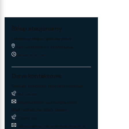
Sklep stacjonarny
Lokalizacja sklepu i godziny pracy
Trakt Lubelski 195, 04-667 Warszawa
Pon-pt: 8:00 - 17:00
Dane kontaktowe
Obsługa zamówień, zapytania ofertowe
884 024 451
sklep@hurtownia-wentylacyjna.com.pl
Dział techniczny, dobór towaru
574 694 534
techniczny@hurtownia-wentylacyjna.com.pl