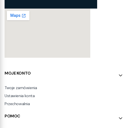
Linki w stopce
MOJE KONTO
Twoje zamówienia
Ustawienia konta
Przechowalnia
POMOC