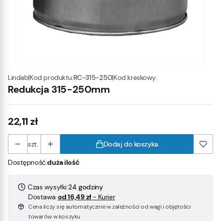
|
Kod produktu:
RC-315-250
|
Kod kreskowy:
Lindab
Redukcja 315-250mm
Cena
22,11 zł
szt.
Dodaj do koszyka
Dostępność:
duża ilość
Czas wysyłki:
24 godziny
Dostawa
od 16,49 zł
- Kurier
Cena liczy się automatycznie w zależności od wagi i objętości
towarów w koszyku