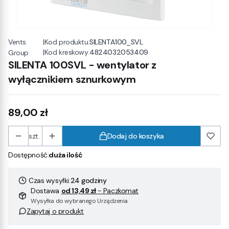
Vents
|
Kod produktu:
SILENTA100_SVL
|
Kod kreskowy:
4824032053409
Group
SILENTA 100SVL - wentylator z
wyłącznikiem sznurkowym
Cena
89,00 zł
szt.
Dodaj do koszyka
Dostępność:
duża ilość
Czas wysyłki:
24 godziny
Dostawa
od 13,49 zł
- Paczkomat
Wysyłka do wybranego Urządzenia
Zapytaj o produkt