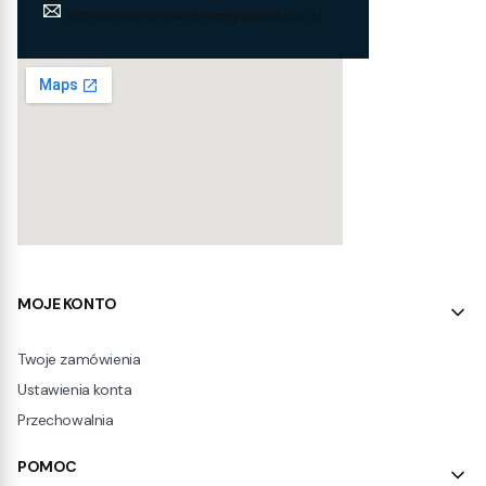
techniczny@hurtownia-wentylacyjna.com.pl
Linki w stopce
MOJE KONTO
Twoje zamówienia
Ustawienia konta
Przechowalnia
POMOC