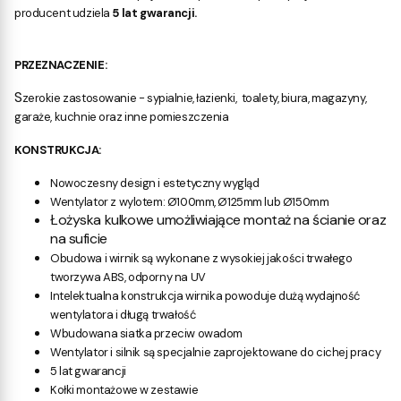
producent udziela
5 lat gwarancji.
PRZEZNACZENIE:
S
zerokie zastosowanie - sypialnie, łazienki, toalety, biura, magazyny,
garaże, kuchnie oraz inne pomieszczenia
KONSTRUKCJA:
Nowoczesny design i estetyczny wygląd
Wentylator z wylotem: Ø100mm,
Ø125mm
lub
Ø150mm
Łożyska kulkowe umożliwiające montaż na ścianie oraz
na suficie
Obudowa i wirnik są wykonane z
wysokiej jakości trwałego
tworzywa ABS, odporny na UV
Intelektualna konstrukcja wirnika powoduje
dużą wydajność
wentylatora i
długą
trwałość
Wbudowana siatka przeciw owadom
Wentylator i silnik są specjalnie zaprojektowane do
cichej pracy
5 lat gwarancji
Kołki montażowe w zestawie