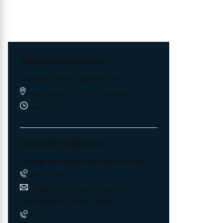
Sklep stacjonarny
Lokalizacja sklepu i godziny pracy
Trakt Lubelski 195, 04-667 Warszawa
Pon-pt: 8:00 - 17:00
Dane kontaktowe
Obsługa zamówień, zapytania ofertowe
884 024 451
sklep@hurtownia-wentylacyjna.com.pl
Dział techniczny, dobór towaru
574 694 534