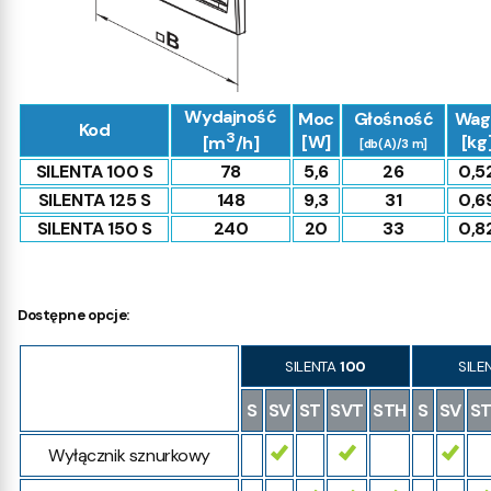
Wydajność
Moc
Głośność
Wag
Kod
3
[W]
[kg
[m
/h]
[db(A)/3 m]
SILENTA 100 S
78
5,6
26
0,5
SILENTA 125 S
148
9,3
31
0,6
SILENTA 150 S
240
20
33
0,8
Dostępne opcje:
SILENTA
100
SILE
S
SV
ST
SVT
STH
S
SV
S
Wyłącznik sznurkowy