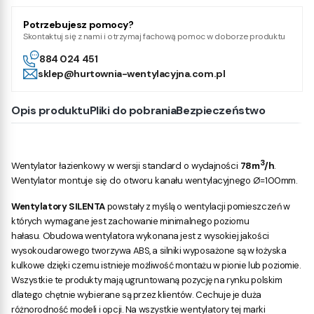
Potrzebujesz pomocy?
Skontaktuj się z nami i otrzymaj fachową pomoc w doborze produktu
884 024 451
sklep@hurtownia-wentylacyjna.com.pl
Opis produktu
Pliki do pobrania
Bezpieczeństwo
3
Wentylator łazienkowy w wersji standard o wydajności
78m
/h
.
Wentylator montuje się do otworu kanału wentylacyjnego Ø=100mm.
Wentylatory SILENTA
powstały z myślą o wentylacji pomieszczeń w
których wymagane jest zachowanie minimalnego poziomu
hałasu.
Obudowa wentylatora wykonana jest z wysokiej jakości
wysokoudarowego tworzywa ABS, a silniki wyposażone są w łożyska
kulkowe dzięki czemu istnieje możliwość montażu w pionie lub poziomie.
Wszystkie
te produkty mają ugruntowaną pozycję na rynku polskim
dlatego chętnie wybierane są przez klientów. Cechuje je duża
różnorodność modeli i opcji. Na wszystkie wentylatory tej marki