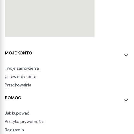
Linki w stopce
MOJE KONTO
Twoje zamówienia
Ustawienia konta
Przechowalnia
POMOC
Jak kupować
Polityka prywatności
Regulamin