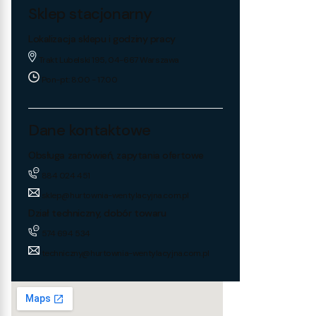
Sklep stacjonarny
Lokalizacja sklepu i godziny pracy
Trakt Lubelski 195, 04-667 Warszawa
Pon-pt: 8:00 - 17:00
Dane kontaktowe
Obsługa zamówień, zapytania ofertowe
884 024 451
sklep@hurtownia-wentylacyjna.com.pl
Dział techniczny, dobór towaru
574 694 534
techniczny@hurtownia-wentylacyjna.com.pl