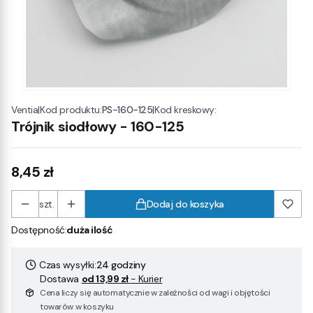
|
Kod produktu:
PS-160-125
|
Kod kreskowy:
Ventia
Trójnik siodłowy - 160-125
Cena
8,45 zł
szt.
Dodaj do koszyka
Dostępność:
duża ilość
Czas wysyłki:
24 godziny
Dostawa
od 13,99 zł
- Kurier
Cena liczy się automatycznie w zależności od wagi i objętości
towarów w koszyku