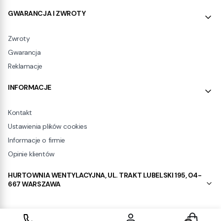
GWARANCJA I ZWROTY
Zwroty
Gwarancja
Reklamacje
INFORMACJE
Kontakt
Ustawienia plików cookies
Informacje o firmie
Opinie klientów
HURTOWNIA WENTYLACYJNA, UL. TRAKT LUBELSKI 195, 04-
667 WARSZAWA
Produkty w