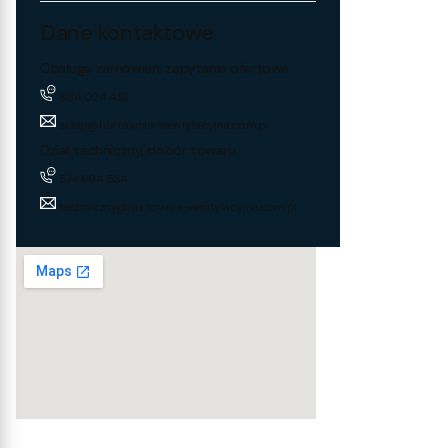
Dane kontaktowe
Obsługa zamówień, zapytania ofertowe
884 024 451
sklep@hurtownia-wentylacyjna.com.pl
Dział techniczny, dobór towaru
574 694 534
techniczny@hurtownia-wentylacyjna.com.pl