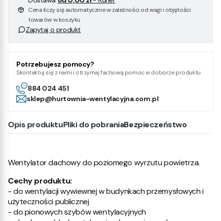
Dostawa
od 0,00 zł
- Kurier
Cena liczy się automatycznie w zależności od wagi i objętości
towarów w koszyku
Zapytaj o produkt
Potrzebujesz pomocy?
Skontaktuj się z nami i otrzymaj fachową pomoc w doborze produktu
884 024 451
sklep@hurtownia-wentylacyjna.com.pl
Opis produktu
Pliki do pobrania
Bezpieczeństwo
Wentylator dachowy do poziomego wyrzutu powietrza.
Cechy produktu:
- do wentylacji wywiewnej w budynkach przemysłowych i
użyteczności publicznej
- do pionowych szybów wentylacyjnych