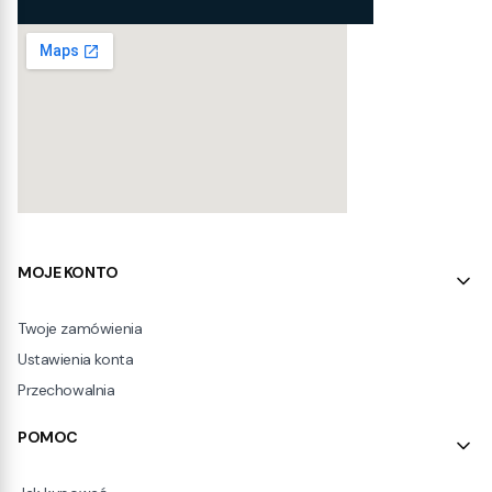
Linki w stopce
MOJE KONTO
Twoje zamówienia
Ustawienia konta
Przechowalnia
POMOC