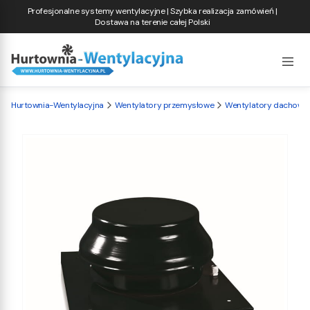
Profesjonalne systemy wentylacyjne | Szybka realizacja zamówień |
Dostawa na terenie całej Polski
Hurtownia-Wentylacyjna
Wentylatory przemysłowe
Wentylatory dachowe