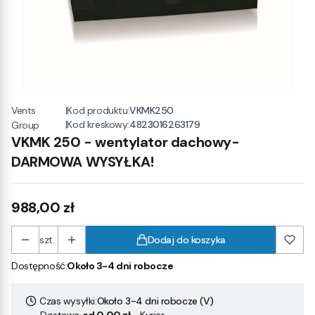
Vents
|
Kod produktu:
VKMK250
|
Kod kreskowy:
4823016263179
Group
VKMK 250 - wentylator dachowy-
DARMOWA WYSYŁKA!
Cena
988,00 zł
szt.
Dodaj do koszyka
Dostępność:
Około 3-4 dni robocze
Czas wysyłki:
Około 3-4 dni robocze (V)