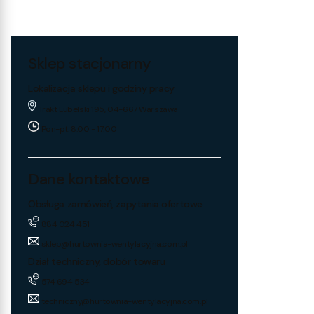
Sklep stacjonarny
Lokalizacja sklepu i godziny pracy
Trakt Lubelski 195, 04-667 Warszawa
Pon-pt: 8:00 - 17:00
Dane kontaktowe
Obsługa zamówień, zapytania ofertowe
884 024 451
sklep@hurtownia-wentylacyjna.com.pl
Dział techniczny, dobór towaru
574 694 534
techniczny@hurtownia-wentylacyjna.com.pl