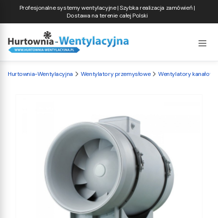
Profesjonalne systemy wentylacyjne | Szybka realizacja zamówień |
Dostawa na terenie całej Polski
Hurtownia-Wentylacyjna
Wentylatory przemysłowe
Wentylatory kanałowe