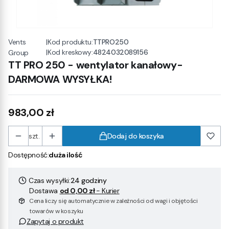
Vents
|
Kod produktu:
TTPRO250
|
Kod kreskowy:
4824032089156
Group
TT PRO 250 - wentylator kanałowy-
DARMOWA WYSYŁKA!
Cena
983,00 zł
szt.
Dodaj do koszyka
Dostępność:
duża ilość
Czas wysyłki:
24 godziny
Dostawa
od 0,00 zł
- Kurier
Cena liczy się automatycznie w zależności od wagi i objętości
towarów w koszyku
Zapytaj o produkt