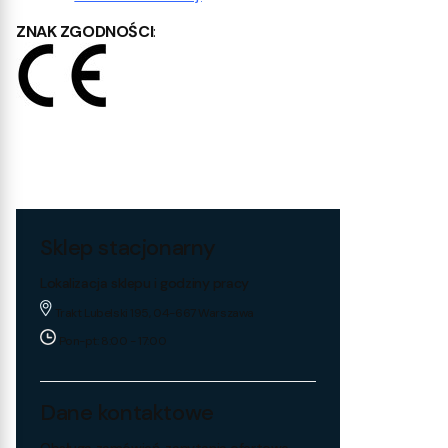
ZNAK ZGODNOŚCI
:
Sklep stacjonarny
Lokalizacja sklepu i godziny pracy
Trakt Lubelski 195, 04-667 Warszawa
Pon-pt: 8:00 - 17:00
Dane kontaktowe