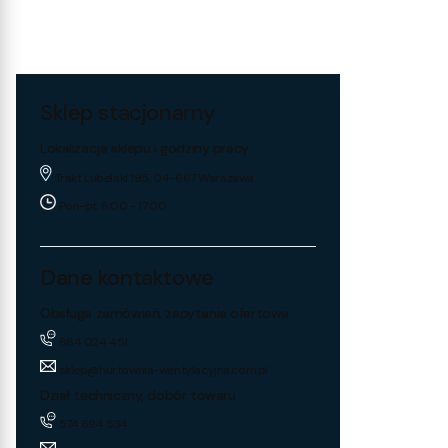
Sklep stacjonarny
Lokalizacja sklepu i godziny pracy
Trakt Lubelski 195, 04-667 Warszawa
Pon-pt: 8:00 - 17:00
Dane kontaktowe
Obsługa zamówień, zapytania ofertowe
884 024 451
sklep@hurtownia-wentylacyjna.com.pl
Dział techniczny, dobór towaru
574 694 534