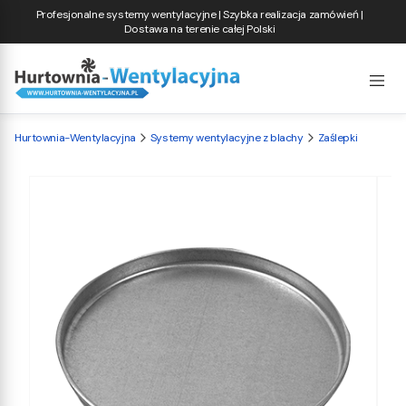
Profesjonalne systemy wentylacyjne | Szybka realizacja zamówień |
Dostawa na terenie całej Polski
Hurtownia-Wentylacyjna
Systemy wentylacyjne z blachy
Zaślepki