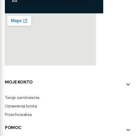
techniczny@hurtownia-wentylacyjna.com.pl
Linki w stopce
MOJE KONTO
Twoje zamówienia
Ustawienia konta
Przechowalnia
POMOC