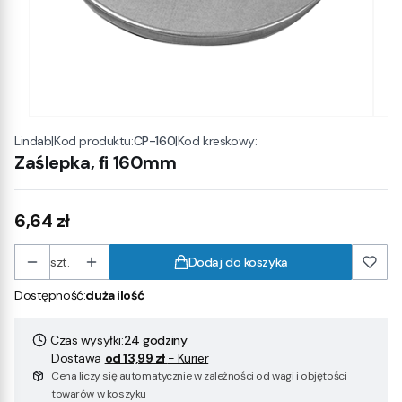
|
Kod produktu:
CP-160
|
Kod kreskowy:
Lindab
Zaślepka, fi 160mm
Cena
6,64 zł
szt.
Dodaj do koszyka
Dostępność:
duża ilość
Czas wysyłki:
24 godziny
Dostawa
od 13,99 zł
- Kurier
Cena liczy się automatycznie w zależności od wagi i objętości
towarów w koszyku