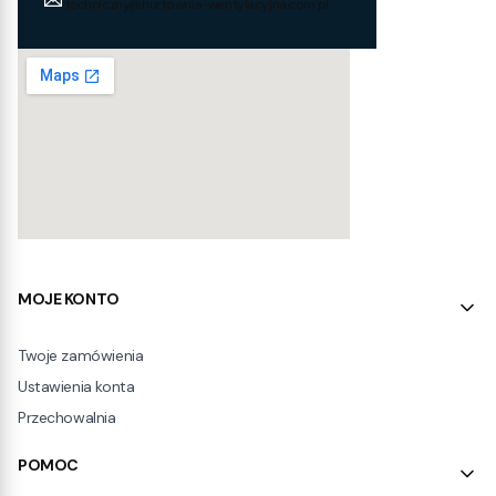
techniczny@hurtownia-wentylacyjna.com.pl
Linki w stopce
MOJE KONTO
Twoje zamówienia
Ustawienia konta
Przechowalnia
POMOC