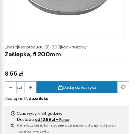
|
Kod produktu:
CP-200
|
Kod kreskowy:
Lindab
Zaślepka, fi 200mm
Cena
8,55 zł
szt.
Dodaj do koszyka
Dostępność:
duża ilość
Czas wysyłki:
24 godziny
Dostawa
od 13,99 zł
- Kurier
Cena liczy się automatycznie w zależności od wagi i objętości
towarów w koszyku