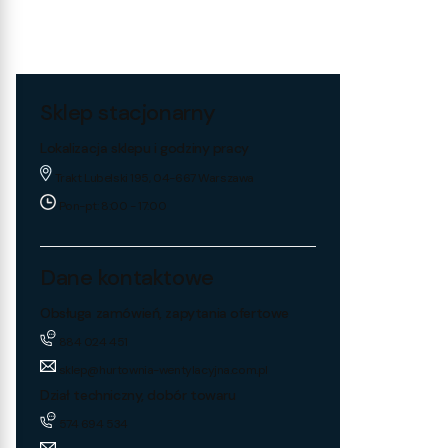
Sklep stacjonarny
Lokalizacja sklepu i godziny pracy
Trakt Lubelski 195, 04-667 Warszawa
Pon-pt: 8:00 - 17:00
Dane kontaktowe
Obsługa zamówień, zapytania ofertowe
884 024 451
sklep@hurtownia-wentylacyjna.com.pl
Dział techniczny, dobór towaru
574 694 534