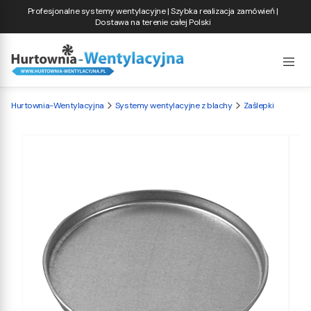
Profesjonalne systemy wentylacyjne | Szybka realizacja zamówień |
Dostawa na terenie całej Polski
Hurtownia-Wentylacyjna
Systemy wentylacyjne z blachy
Zaślepki