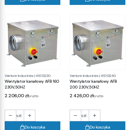
Venture Industries
|
41013230
Venture Industries
|
41013240
Wentylator kanałowy AFB 160
Wentylator kanałowy AFB
230V,50HZ
200 230V,50HZ
Cena
Cena
2 206,00 zł
2 426,00 zł
brutto
brutto
szt.
szt.
Do koszyka
Do koszyka