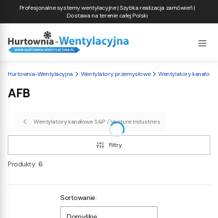
Profesjonalne systemy wentylacyjne | Szybka realizacja zamówień |
Dostawa na terenie całej Polski
Hurtownia-Wentylacyjna
Wentylatory przemysłowe
Wentylatory kanałowe
AFB
Wentylatory kanałowe S&P / Venture Industries
Filtry
Produkty:
6
Lista produktów
Sortowanie:
Domyślne