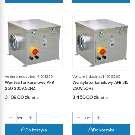
Venture Industries
|
41013250
Venture Industries
|
41013260
Wentylator kanałowy AFB
Wentylator kanałowy AFB 315
250 230V,50HZ
230V,50HZ
Cena
Cena
3 109,00 zł
3 450,00 zł
brutto
brutto
szt.
szt.
Do koszyka
Do koszyka