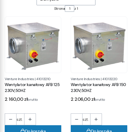
Strona
z 1
Venture Industries
|
41013210
Venture Industries
|
41013220
Wentylator kanałowy AFB 125
Wentylator kanałowy AFB 150
230V,50HZ
230V,50HZ
Cena
Cena
2 160,00 zł
2 206,00 zł
brutto
brutto
szt.
szt.
Do koszyka
Do koszyka