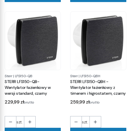
Sterr
|
LFS150-QB
Sterr
|
LFS150-QBH
STERR LFS150-QB-
STERR LFS150-QBH -
Wentylator łazienkowy w
Wentylator łazienkowy z
wersji standard, czarny
timerem i higrostatem, czarny
Cena
Cena
229,99 zł
259,99 zł
brutto
brutto
szt.
szt.