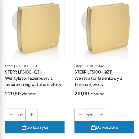
Sterr
|
LFS100-QZH
Sterr
|
LFS100-QZT
STERR LFS100-QZH -
STERR LFS100-QZT -
Wentylator łazienkowy z
Wentylator łazienkowy z
timerem i higrostatem, złoty
timerem, złoty
Cena
Cena
229,99 zł
219,99 zł
brutto
brutto
szt.
szt.
Do koszyka
Do koszyka