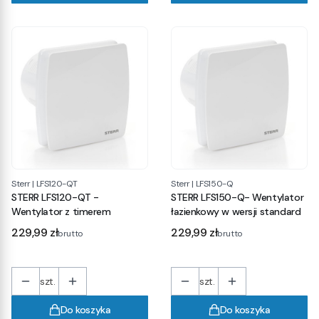
Sterr
|
LFS120-QT
Sterr
|
LFS150-Q
STERR LFS120-QT -
STERR LFS150-Q- Wentylator
Wentylator z timerem
łazienkowy w wersji standard
Cena
Cena
229,99 zł
229,99 zł
brutto
brutto
szt.
szt.
Do koszyka
Do koszyka