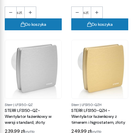
szt.
szt.
Do koszyka
Do koszyka
Sterr
|
LFS150-QZ
Sterr
|
LFS150-QZH
STERR LFS150-QZ-
STERR LFS150-QZH -
Wentylator łazienkowy w
Wentylator łazienkowy z
wersji standard, złoty
timerem i higrostatem, złoty
Cena
Cena
239,99 zł
249,99 zł
brutto
brutto