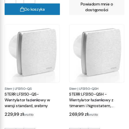
Powiadom mnie o
Do koszyka
dostępności
Sterr
|
LFS150-QS
Sterr
|
LFS150-QSH
STERR LFS150-QS-
STERR LFS150-QSH -
Wentylator łazienkowy w
Wentylator łazienkowy z
wersji standard, srebrny
timerem i higrostatem,
srebrny
Cena
Cena
229,99 zł
269,99 zł
brutto
brutto