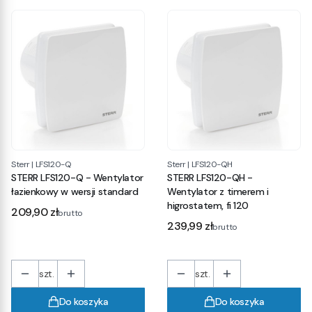
Sterr
|
LFS120-Q
Sterr
|
LFS120-QH
STERR LFS120-Q - Wentylator
STERR LFS120-QH -
łazienkowy w wersji standard
Wentylator z timerem i
higrostatem, fi 120
Cena
209,90 zł
brutto
Cena
239,99 zł
brutto
szt.
szt.
Do koszyka
Do koszyka