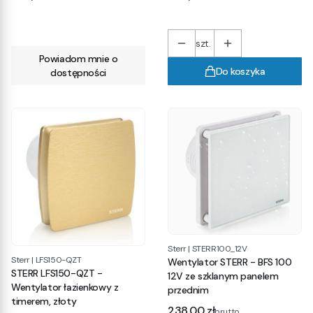
szt.
Powiadom mnie o
Do koszyka
dostępności
Sterr
|
STERR100_12V
Sterr
|
LFS150-QZT
Wentylator STERR - BFS 100
STERR LFS150-QZT -
12V ze szklanym panelem
Wentylator łazienkowy z
przednim
timerem, złoty
Cena
238,00 zł
brutto