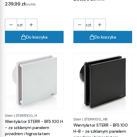
Cena
239,99 zł
brutto
szt.
szt.
Do koszyka
Do koszyka
Sterr
|
STERR100_H
Sterr
|
STERR100_HB
Wentylator STERR - BFS 100 H
Wentylator STERR - BFS 100
- ze szklanym panelem
H-B - ze szklanym panelem
przednim i higrostatem