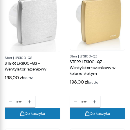
Sterr
|
LFS100-QZ
Sterr
|
LFS100-QS
STERR LFS100-QZ -
STERR LFS100-QS -
Wentylator łazienkowy w
Wentylator łazienkowy
kolorze złotym
Cena
198,00 zł
brutto
Cena
198,00 zł
brutto
szt.
szt.
Do koszyka
Do koszyka