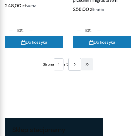
przednim i higrostatem
Cena
248,00 zł
brutto
Cena
258,00 zł
brutto
szt.
szt.
Do koszyka
Do koszyka
Strona
z 5
Przejdź do ostatniej stro
Sklep stacjonarny