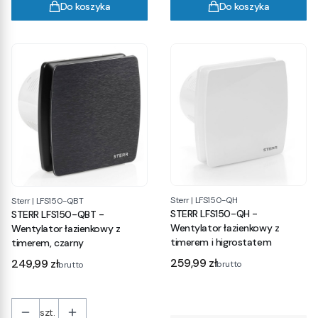
Do koszyka
Do koszyka
Sterr
|
LFS150-QH
Sterr
|
LFS150-QBT
STERR LFS150-QH -
STERR LFS150-QBT -
Wentylator łazienkowy z
Wentylator łazienkowy z
timerem i higrostatem
timerem, czarny
Cena
Cena
259,99 zł
249,99 zł
brutto
brutto
szt.