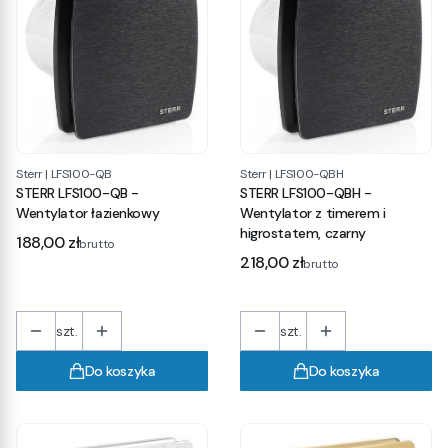
Sterr
|
LFS100-QB
Sterr
|
LFS100-QBH
STERR LFS100-QB -
STERR LFS100-QBH -
Wentylator łazienkowy
Wentylator z timerem i
higrostatem, czarny
Cena
188,00 zł
brutto
Cena
218,00 zł
brutto
szt.
szt.
Do koszyka
Do koszyka