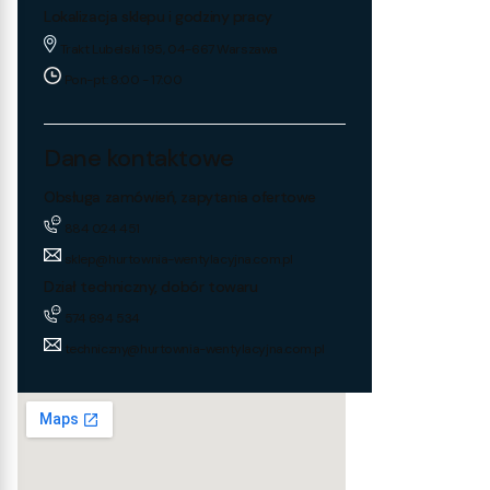
Lokalizacja sklepu i godziny pracy
Trakt Lubelski 195, 04-667 Warszawa
Pon-pt: 8:00 - 17:00
Dane kontaktowe
Obsługa zamówień, zapytania ofertowe
884 024 451
sklep@hurtownia-wentylacyjna.com.pl
Dział techniczny, dobór towaru
574 694 534
techniczny@hurtownia-wentylacyjna.com.pl