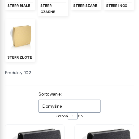
STERR BIAŁE
STERR
STERR SZARE
STERR INOX
CZARNE
STERR ZŁOTE
Produkty:
102
Lista produktów
Sortowanie:
Domyślne
Strona
z 5