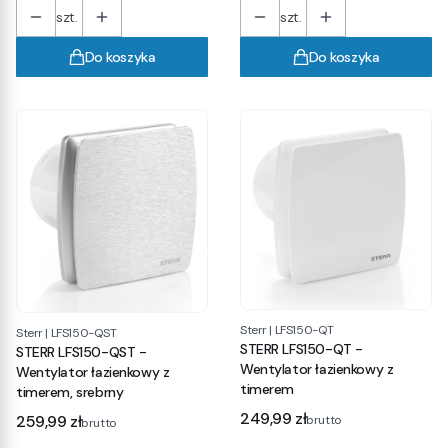
szt.
szt.
Do koszyka
Do koszyka
Sterr
|
LFS150-QT
Sterr
|
LFS150-QST
STERR LFS150-QT -
STERR LFS150-QST -
Wentylator łazienkowy z
Wentylator łazienkowy z
timerem
timerem, srebrny
Cena
Cena
249,99 zł
259,99 zł
brutto
brutto