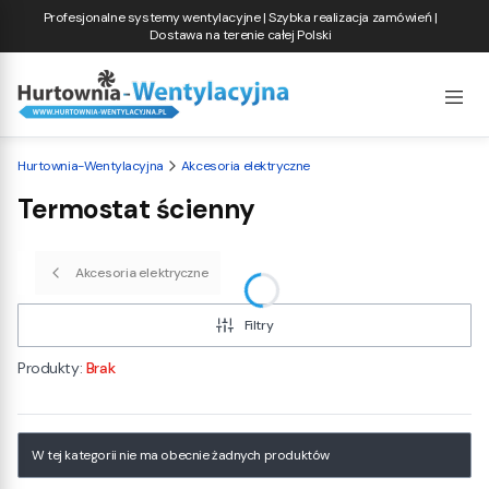
Profesjonalne systemy wentylacyjne | Szybka realizacja zamówień |
Dostawa na terenie całej Polski
Hurtownia-Wentylacyjna
Akcesoria elektryczne
Termostat ścienny
Akcesoria elektryczne
Filtry
Produkty:
Brak
Lista produktów
W tej kategorii nie ma obecnie żadnych produktów