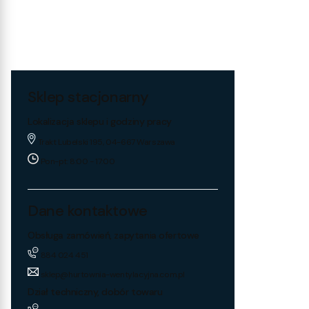
Sklep stacjonarny
Lokalizacja sklepu i godziny pracy
Trakt Lubelski 195, 04-667 Warszawa
Pon-pt: 8:00 - 17:00
Dane kontaktowe
Obsługa zamówień, zapytania ofertowe
884 024 451
sklep@hurtownia-wentylacyjna.com.pl
Dział techniczny, dobór towaru