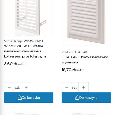
Vents Group
|
WPMV210WH
WP MV 210 WH - kratka
nawiewno-wywiewna z
Ventika
|
EL 140 AR
kołnierzem prostokątnym
EL 140 AR - kratka nawiewno-
wywiewna
Cena
8,60 zł
brutto
Cena
15,70 zł
brutto
szt.
szt.
Do koszyka
Do koszyka