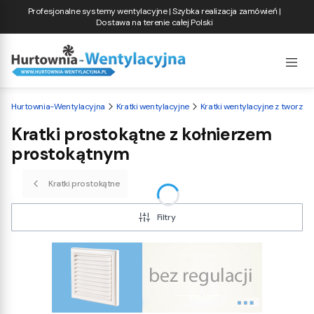
Profesjonalne systemy wentylacyjne | Szybka realizacja zamówień |
Dostawa na terenie całej Polski
Hurtownia-Wentylacyjna
Kratki wentylacyjne
Kratki wentylacyjne z tworzy
Kratki prostokątne z kołnierzem
prostokątnym
Kratki prostokątne
Filtry