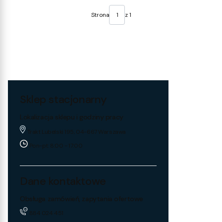
Strona
z 1
Sklep stacjonarny
Lokalizacja sklepu i godziny pracy
Trakt Lubelski 195, 04-667 Warszawa
Pon-pt: 8:00 - 17:00
Dane kontaktowe
Obsługa zamówień, zapytania ofertowe
884 024 451