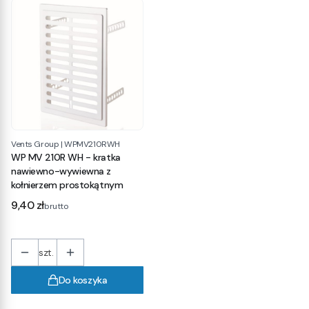
Vents Group
|
WPMV210RWH
WP MV 210R WH - kratka
nawiewno-wywiewna z
kołnierzem prostokątnym
Cena
9,40 zł
brutto
szt.
Do koszyka