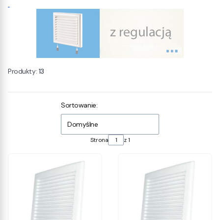
Produkty:
13
Lista produktów
Sortowanie:
Domyślne
Strona
z 1