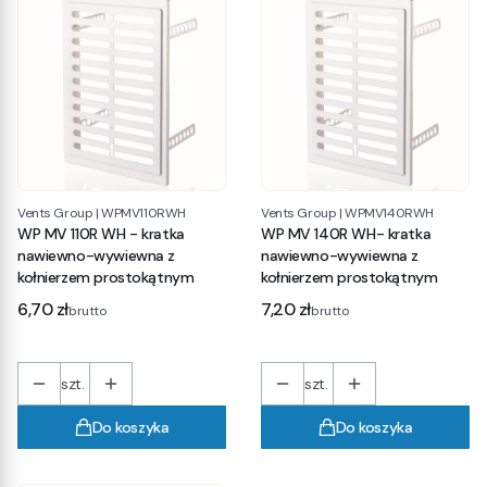
Vents Group
|
WPMV110RWH
Vents Group
|
WPMV140RWH
WP MV 110R WH - kratka
WP MV 140R WH- kratka
nawiewno-wywiewna z
nawiewno-wywiewna z
kołnierzem prostokątnym
kołnierzem prostokątnym
Cena
Cena
6,70 zł
7,20 zł
brutto
brutto
szt.
szt.
Do koszyka
Do koszyka