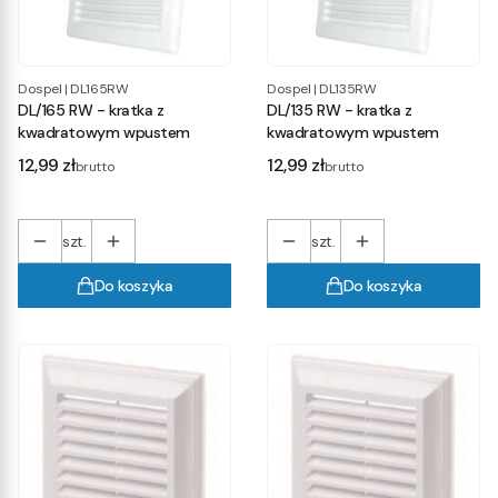
Dospel
|
DL165RW
Dospel
|
DL135RW
DL/165 RW - kratka z
DL/135 RW - kratka z
kwadratowym wpustem
kwadratowym wpustem
Cena
Cena
12,99 zł
12,99 zł
brutto
brutto
szt.
szt.
Do koszyka
Do koszyka