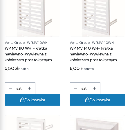
Vents Group
|
WPMV110WH
Vents Group
|
WPMV140WH
WP MV 110 WH - kratka
WP MV 140 WH- kratka
nawiewno-wywiewna z
nawiewno-wywiewna z
kołnierzem prostokątnym
kołnierzem prostokątnym
Cena
Cena
5,50 zł
6,00 zł
brutto
brutto
szt.
szt.
Do koszyka
Do koszyka