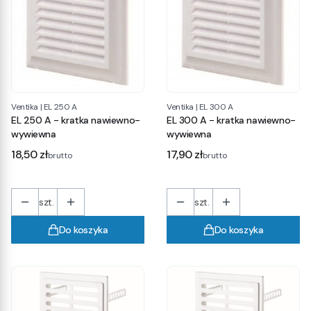
Ventika
|
EL 250 A
Ventika
|
EL 300 A
EL 250 A - kratka nawiewno-
EL 300 A - kratka nawiewno-
wywiewna
wywiewna
Cena
Cena
18,50 zł
17,90 zł
brutto
brutto
szt.
szt.
Do koszyka
Do koszyka