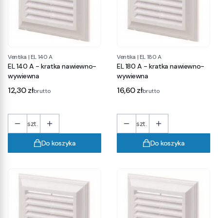
Ventika
|
EL 140 A
Ventika
|
EL 180 A
EL 140 A - kratka nawiewno-
EL 180 A - kratka nawiewno-
wywiewna
wywiewna
Cena
Cena
12,30 zł
16,60 zł
brutto
brutto
szt.
szt.
Do koszyka
Do koszyka