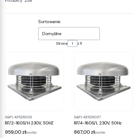
Produkty:
258
Lista produktów
Sortowanie:
Domyślne
Strona
z 11
S&P
|
43528033
S&P
|
43528037
RF/2-160S/H 230V, 50HZ
RF/4-160S/L 230V, 50Hz
Cena
Cena
959,00 zł
867,00 zł
brutto
brutto