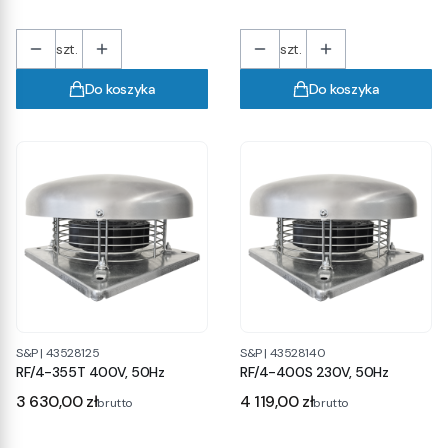
szt.
szt.
Do koszyka
Do koszyka
S&P
|
43528125
S&P
|
43528140
RF/4-355T 400V, 50Hz
RF/4-400S 230V, 50Hz
Cena
Cena
3 630,00 zł
4 119,00 zł
brutto
brutto