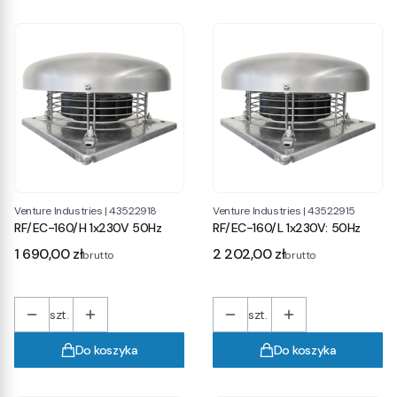
Venture Industries
|
43522918
Venture Industries
|
43522915
RF/EC-160/H 1x230V 50Hz
RF/EC-160/L 1x230V: 50Hz
Cena
Cena
1 690,00 zł
2 202,00 zł
brutto
brutto
szt.
szt.
Do koszyka
Do koszyka