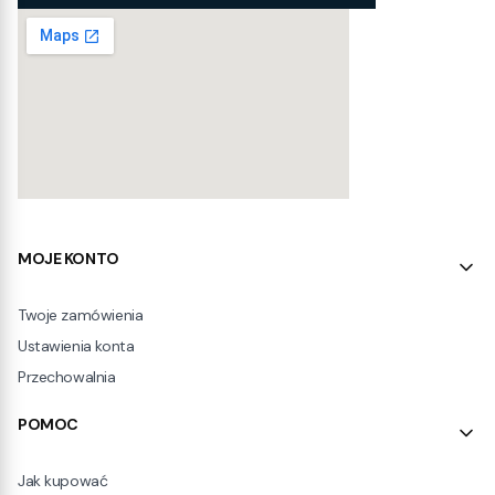
Linki w stopce
MOJE KONTO
Twoje zamówienia
Ustawienia konta
Przechowalnia
POMOC
Jak kupować