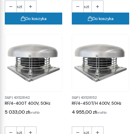
szt.
szt.
Do koszyka
Do koszyka
S&P
|
43528142
S&P
|
43528152
RF/4-400T 400V, 50Hz
RF/4-450T/H 400V, 50Hz
Cena
Cena
5 033,00 zł
4 955,00 zł
brutto
brutto
szt.
szt.