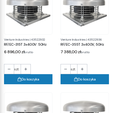
Venture Industries
|
43522932
Venture Industries
|
43522936
RF/EC-315T 3x400V: 50Hz
RF/EC-355T 3x400V, 50Hz
Cena
Cena
6 896,00 zł
7 388,00 zł
brutto
brutto
szt.
szt.
Do koszyka
Do koszyka