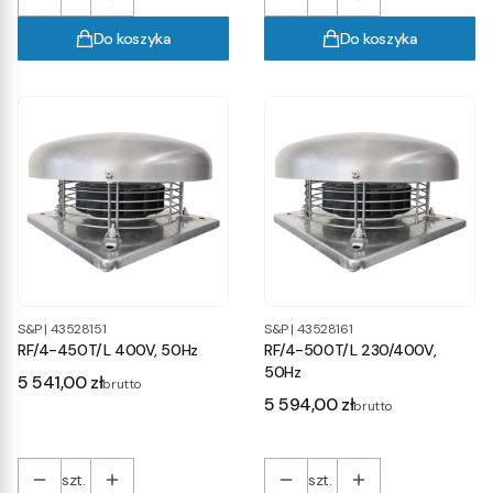
Do koszyka
Do koszyka
S&P
|
43528151
S&P
|
43528161
RF/4-450T/L 400V, 50Hz
RF/4-500T/L 230/400V,
50Hz
Cena
5 541,00 zł
brutto
Cena
5 594,00 zł
brutto
szt.
szt.