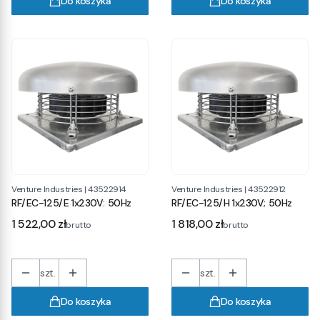
Do koszyka
Do koszyka
Venture Industries
|
43522914
Venture Industries
|
43522912
RF/EC-125/E 1x230V: 50Hz
RF/EC-125/H 1x230V; 50Hz
Cena
Cena
1 522,00 zł
1 818,00 zł
brutto
brutto
szt.
szt.
Do koszyka
Do koszyka