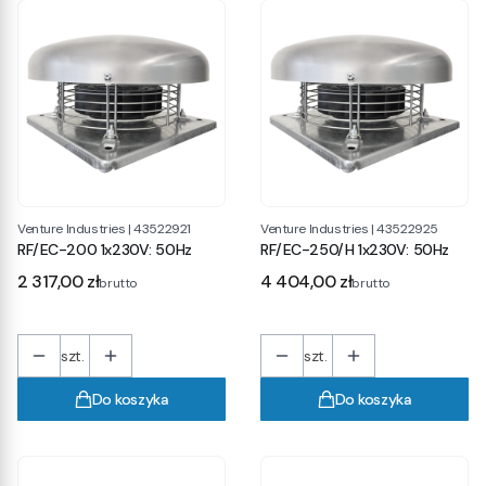
Venture Industries
|
43522921
Venture Industries
|
43522925
RF/EC-200 1x230V: 50Hz
RF/EC-250/H 1x230V: 50Hz
Cena
Cena
2 317,00 zł
4 404,00 zł
brutto
brutto
szt.
szt.
Do koszyka
Do koszyka