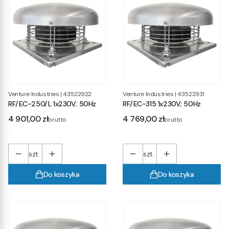
Venture Industries
|
43522922
Venture Industries
|
43522931
RF/EC-250/L 1x230V; 50Hz
RF/EC-315 1x230V; 50Hz
Cena
Cena
4 901,00 zł
4 769,00 zł
brutto
brutto
szt.
szt.
Do koszyka
Do koszyka