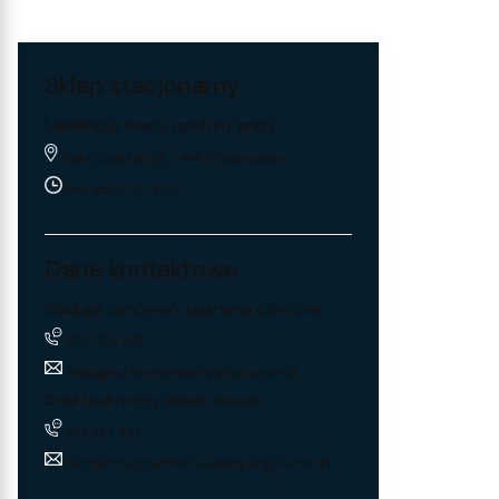
Sklep stacjonarny
Lokalizacja sklepu i godziny pracy
Trakt Lubelski 195, 04-667 Warszawa
Pon-pt: 8:00 - 17:00
Dane kontaktowe
Obsługa zamówień, zapytania ofertowe
884 024 451
sklep@hurtownia-wentylacyjna.com.pl
Dział techniczny, dobór towaru
574 694 534
techniczny@hurtownia-wentylacyjna.com.pl