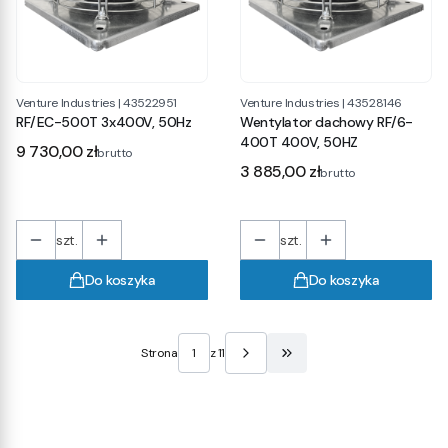
Venture Industries
|
43522951
Venture Industries
|
43528146
RF/EC-500T 3x400V, 50Hz
Wentylator dachowy RF/6-
400T 400V, 50HZ
Cena
9 730,00 zł
brutto
Cena
3 885,00 zł
brutto
szt.
szt.
Do koszyka
Do koszyka
Strona
z 11
Przejdź do ostatniej stro