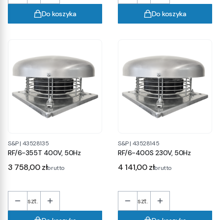
Do koszyka
Do koszyka
S&P
|
43528135
S&P
|
43528145
RF/6-355T 400V, 50Hz
RF/6-400S 230V, 50Hz
Cena
Cena
3 758,00 zł
4 141,00 zł
brutto
brutto
szt.
szt.