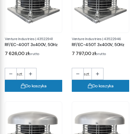
Venture Industries
|
43522941
Venture Industries
|
43522946
RF/EC-400T 3x400V, 50Hz
RF/EC-450T 3x400V, 50Hz
Cena
Cena
7 626,00 zł
7 797,00 zł
brutto
brutto
szt.
szt.
Do koszyka
Do koszyka