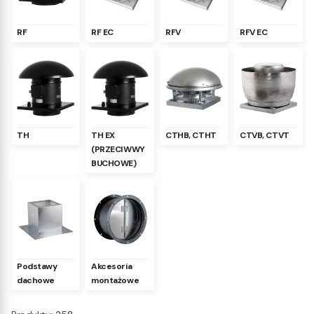
RF
RF EC
RFV
RFV EC
TH
TH EX
CTHB, CTHT
CTVB, CTVT
(PRZECIWWY
BUCHOWE)
Podstawy
Akcesoria
dachowe
montażowe