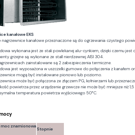
ce kanałowe EKS
e nagrzewnice kanałowe przeznaczone są do ogrzewania czystego powi
owa wykonana jest ze stali powlekanej alu-cynkiem, dzięki czemu jest
enty grzejne są wykonane ze stall nierdzewnej AISI 304.
grzewnicach zainstalowane są 2 zabezpieczenia termiczne.
owa jest wyposażona w uszczelki gumowe do połączenia z kanałem ora
zewnice mogą być instalowane pionowo lub poziomo.
zewnica może być połączona ze złączem PG, kołnierzami lub przeznaczona
kość powietrza przez urządzenie grzewcze nie może być mniejsze niż 1,5
ymalna temperatura powietrza wyjściowego 50°C.
 mocy
a moc znamionowa
Stopnie