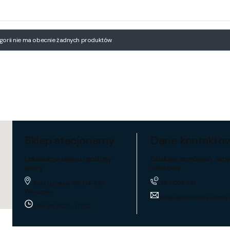
 produktów
egorii nie ma obecnie żadnych produktów
Sklep stacjonarny
Dane kontakto
Lokalizacja sklepu i godziny
Obsługa zamówień, zapy
pracy
ofertowe
884 024 451
Trakt Lubelski 195, 04-667
Warszawa
sklep@hurtownia-wentyl
Pon-pt: 8:00 - 17:00