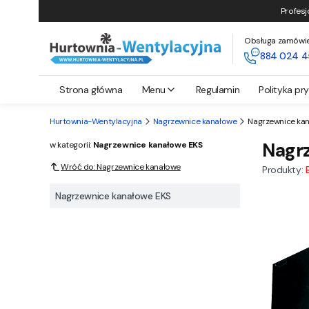
Profesj
Obsługa zamówień 
884 024 4
Strona główna
Menu
Regulamin
Polityka pr
Hurtownia-Wentylacyjna
Nagrzewnice kanałowe
Nagrzewnice ka
Nagr
w kategorii:
Nagrzewnice kanałowe EKS
Wróć do: Nagrzewnice kanałowe
Produkty:
Nagrzewnice kanałowe EKS