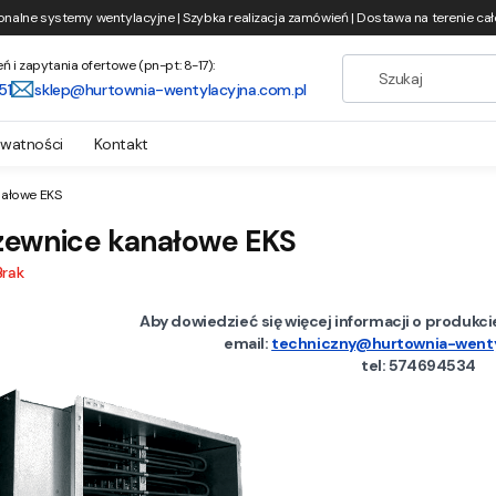
onalne systemy wentylacyjne | Szybka realizacja zamówień | Dostawa na terenie całe
i zapytania ofertowe (pn-pt: 8-17):
51
sklep@hurtownia-wentylacyjna.com.pl
ywatności
Kontakt
nałowe EKS
zewnice kanałowe EKS
Brak
Aby dowiedzieć się więcej informacji o produkc
email:
techniczny@hurtownia-wenty
tel: 574694534