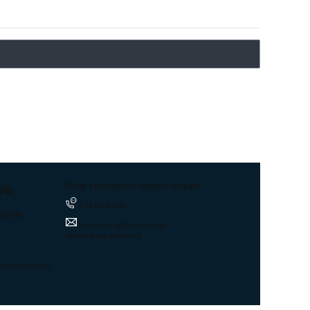
we
Dział techniczny, dobór towaru
574 694 534
tania
techniczny@hurtownia-
wentylacyjna.com.pl
acyjna.com.pl