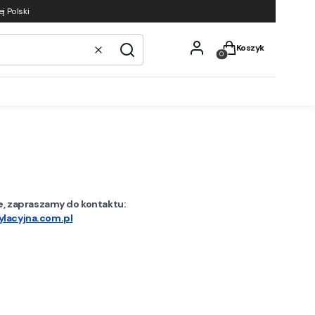
j Polski
Produkty w koszyku
Koszyk
Wyczyść
Szukaj
ie, zapraszamy do kontaktu:
lacyjna.com.pl