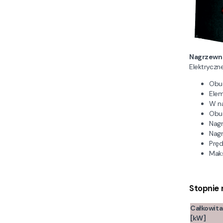
Nagrzewni
Elektryczn
Obud
Elem
W na
Obud
Nagr
Nagr
Pręd
Maks
Stopnie
Całkowit
[kW]