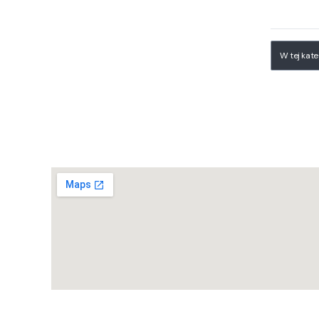
Lista
W tej kat