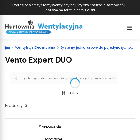
Profesjonalne systemy wentylacyjne | Szybka realizacja zamówień |
Dostawa na terenie całej Polski
acyjna
Wentylacja Decentralna
Systemy jednorurowe do pojedynczych pomieszczeń
Vento Expert DUO
Systemy jednorurowe do pojedynczych pomieszczeń
Filtry
Produkty:
3
Lista produktów
Sortowanie:
Domyślne