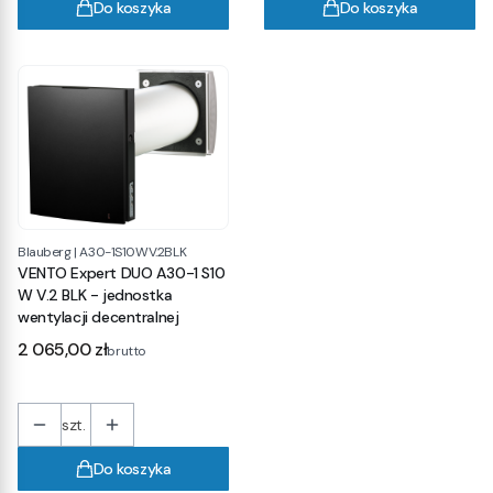
Do koszyka
Do koszyka
Blauberg
|
A30-1S10WV.2BLK
VENTO Expert DUO A30-1 S10
W V.2 BLK - jednostka
wentylacji decentralnej
Cena
2 065,00 zł
brutto
szt.
Do koszyka