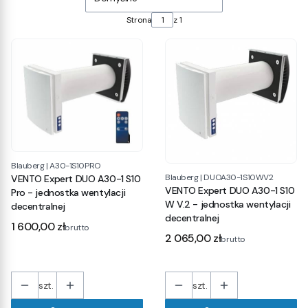
Strona
z 1
Blauberg
|
A30-1S10PRO
Blauberg
|
DUOA30-1S10WV2
VENTO Expert DUO A30-1 S10
VENTO Expert DUO A30-1 S10
Pro - jednostka wentylacji
W V.2 - jednostka wentylacji
decentralnej
decentralnej
Cena
1 600,00 zł
brutto
Cena
2 065,00 zł
brutto
szt.
szt.