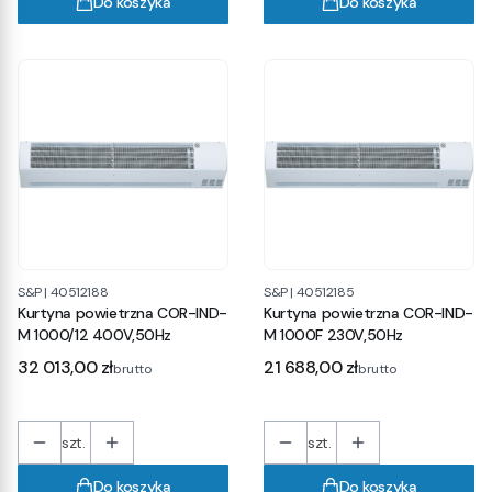
Do koszyka
Do koszyka
S&P
|
40512188
S&P
|
40512185
Kurtyna powietrzna COR-IND-
Kurtyna powietrzna COR-IND-
M 1000/12 400V,50Hz
M 1000F 230V,50Hz
Cena
Cena
32 013,00 zł
21 688,00 zł
brutto
brutto
szt.
szt.
Do koszyka
Do koszyka