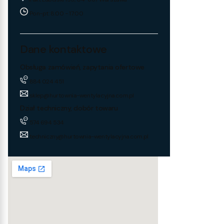
Pon-pt: 8:00 - 17:00
Dane kontaktowe
Obsługa zamówień, zapytania ofertowe
884 024 451
sklep@hurtownia-wentylacyjna.com.pl
Dział techniczny, dobór towaru
574 694 534
techniczny@hurtownia-wentylacyjna.com.pl