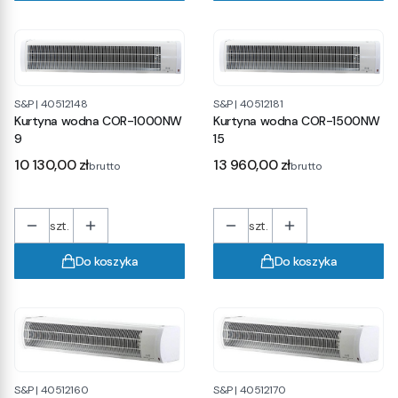
S&P
|
40512148
S&P
|
40512181
Kurtyna wodna COR-1000NW
Kurtyna wodna COR-1500NW
9
15
Cena
Cena
10 130,00 zł
13 960,00 zł
brutto
brutto
szt.
szt.
Do koszyka
Do koszyka
S&P
|
40512160
S&P
|
40512170