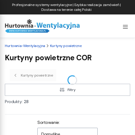
Profesjonalne systemy wentylacyjne | Szybka realizacja zamówień |
Dostawa na terenie całej Polski
Hurtownia-Wentylacyjna
Kurtyny powietrzne
Kurtyny powietrzne COR
Kurtyny powietrzne
Filtry
Produkty:
28
Lista produktów
Sortowanie:
Domyślne