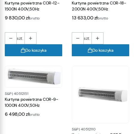
Kurtyna powietrzna COR-12-
Kurtyna powietrzna COR-18-
1500N 400V,50Hz
2000N 400V,50Hz
Cena
Cena
9 830,00 zł
13 633,00 zł
brutto
brutto
szt.
szt.
Do koszyka
Do koszyka
S&P
|
40512151
Kurtyna powietrzna COR-9-
1000N 400V,50Hz
Cena
6 498,00 zł
brutto
S&P
|
40512110