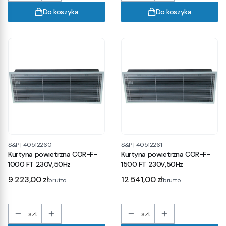
Do koszyka
Do koszyka
S&P
|
40512260
S&P
|
40512261
Kurtyna powietrzna COR-F-
Kurtyna powietrzna COR-F-
1000 FT 230V,50Hz
1500 FT 230V,50Hz
Cena
Cena
9 223,00 zł
12 541,00 zł
brutto
brutto
szt.
szt.