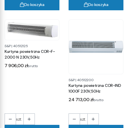
Do koszyka
Do koszyka
S&P
|
40512125
Kurtyna powietrzna COR-F-
2000 N 230V,50Hz
Cena
7 906,00 zł
brutto
S&P
|
40512200
Kurtyna powietrzna COR-IND
1000F 230V,50Hz
Cena
24 713,00 zł
brutto
szt.
szt.