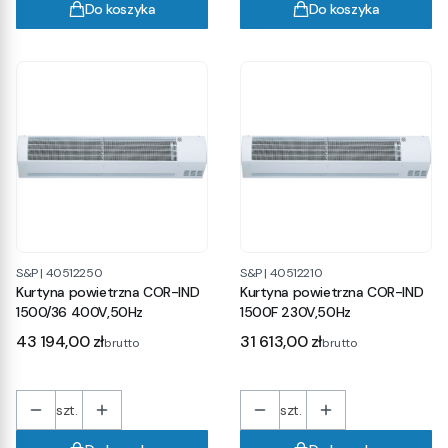
Do koszyka
Do koszyka
S&P
|
40512250
S&P
|
40512210
Kurtyna powietrzna COR-IND
Kurtyna powietrzna COR-IND
1500/36 400V,50Hz
1500F 230V,50Hz
Cena
Cena
43 194,00 zł
31 613,00 zł
brutto
brutto
szt.
szt.