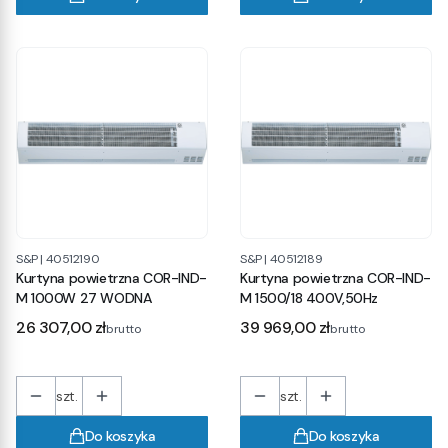
S&P
|
40512190
S&P
|
40512189
Kurtyna powietrzna COR-IND-
Kurtyna powietrzna COR-IND-
M 1000W 27 WODNA
M 1500/18 400V,50Hz
Cena
Cena
26 307,00 zł
39 969,00 zł
brutto
brutto
szt.
szt.
Do koszyka
Do koszyka