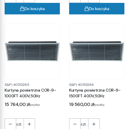
Do koszyka
Do koszyka
S&P
|
40512265
S&P
|
40512266
Kurtyna powietrzna COR-9-
Kurtyna powietrzna COR-9-
1000FT 400V,50Hz
1500FT 400V,50Hz
Cena
Cena
15 764,00 zł
19 560,00 zł
brutto
brutto
szt.
szt.