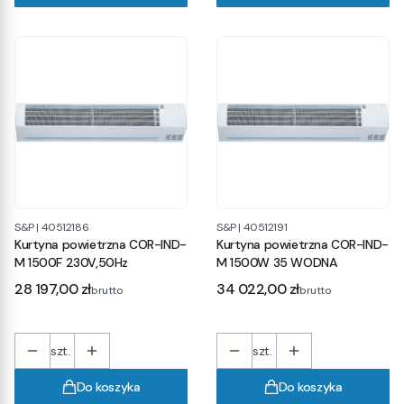
S&P
|
40512186
S&P
|
40512191
Kurtyna powietrzna COR-IND-
Kurtyna powietrzna COR-IND-
M 1500F 230V,50Hz
M 1500W 35 WODNA
Cena
Cena
28 197,00 zł
34 022,00 zł
brutto
brutto
szt.
szt.
Do koszyka
Do koszyka