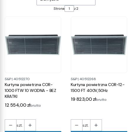
Strona
z 2
S&P
|
40512270
S&P
|
40512268
Kurtyna powietrzna COR-
Kurtyna powietrzna COR-12-
1000 FTW 10 WODNA - BEZ
1500 FT 400V,50Hz
KRATKI
Cena
19 823,00 zł
brutto
Cena
12 554,00 zł
brutto
szt.
szt.