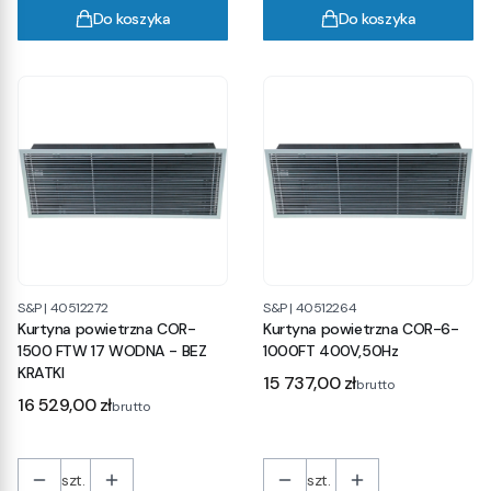
Do koszyka
Do koszyka
S&P
|
40512272
S&P
|
40512264
Kurtyna powietrzna COR-
Kurtyna powietrzna COR-6-
1500 FTW 17 WODNA - BEZ
1000FT 400V,50Hz
KRATKI
Cena
15 737,00 zł
brutto
Cena
16 529,00 zł
brutto
szt.
szt.