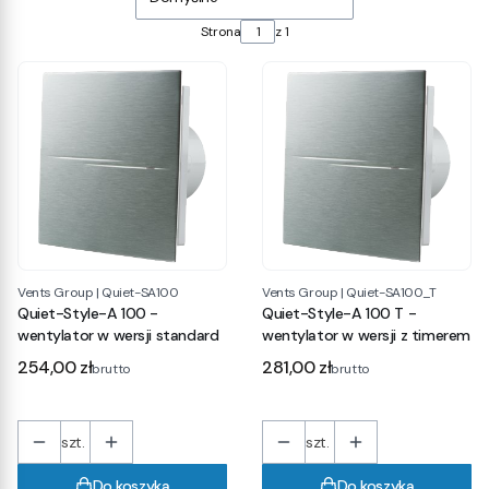
Strona
z 1
Vents Group
|
Quiet-SA100
Vents Group
|
Quiet-SA100_T
Quiet-Style-A 100 -
Quiet-Style-A 100 T -
wentylator w wersji standard
wentylator w wersji z timerem
Cena
Cena
254,00 zł
281,00 zł
brutto
brutto
szt.
szt.
Do koszyka
Do koszyka