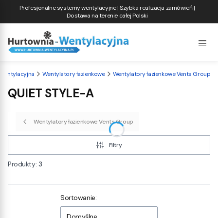
Profesjonalne systemy wentylacyjne | Szybka realizacja zamówień |
Dostawa na terenie całej Polski
Wentylacyjna
Wentylatory łazienkowe
Wentylatory łazienkowe Vents Group
QUIET STYLE-A
Wentylatory łazienkowe Vents Group
Filtry
Produkty:
3
Lista produktów
Sortowanie:
Domyślne