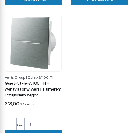
Vents Group
|
Quiet-SA100_TH
Quiet-Style-A 100 TH -
wentylator w wersji z timerem
i czujnikiem wilgoci
Cena
318,00 zł
brutto
szt.