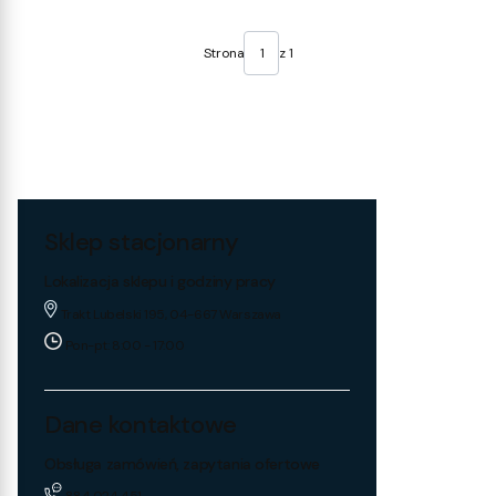
Strona
z 1
Sklep stacjonarny
Lokalizacja sklepu i godziny pracy
Trakt Lubelski 195, 04-667 Warszawa
Pon-pt: 8:00 - 17:00
Dane kontaktowe
Obsługa zamówień, zapytania ofertowe
884 024 451