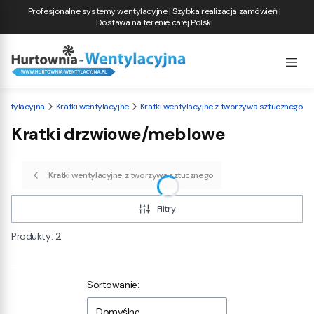
Profesjonalne systemy wentylacyjne | Szybka realizacja zamówień |
Dostawa na terenie całej Polski
entylacyjna
Kratki wentylacyjne
Kratki wentylacyjne z tworzywa sztucznego
Kratki drzwiowe/meblowe
Kratki wentylacyjne z tworzywa sztucznego
Filtry
Produkty:
2
Lista produktów
Sortowanie:
Domyślne