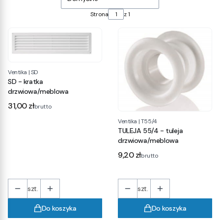
Strona
z 1
Ventika
|
SD
SD - kratka
drzwiowa/meblowa
Cena
31,00 zł
brutto
Ventika
|
T55/4
TULEJA 55/4 - tuleja
drzwiowa/meblowa
Cena
9,20 zł
brutto
szt.
szt.
Do koszyka
Do koszyka