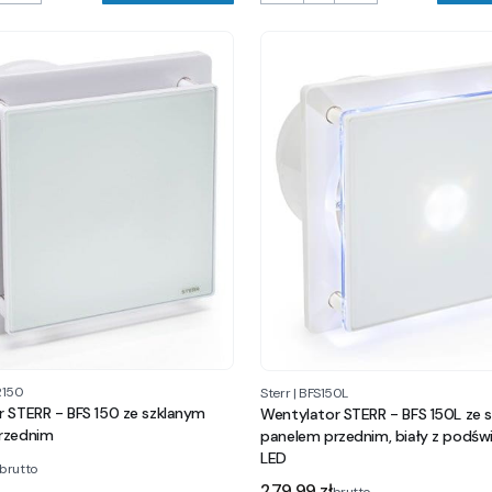
R150
Sterr
|
BFS150L
 STERR - BFS 150 ze szklanym
Wentylator STERR - BFS 150L ze 
rzednim
panelem przednim, biały z podśw
LED
brutto
Cena
279,99 zł