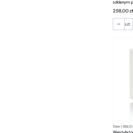
szklanym p
Cena
258,00 zł
szt.
Sterr
|
BSL10
Wentylator