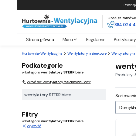
Profesj
Obsługa zamówień 
884 024 4
Strona główna
Menu
Regulamin
Polityka pr
Hurtownia-Wentylacyjna
Wentylatory łazienkowe
Wentylatory ła
Podkategorie
wenty
w kategorii:
wentylatory STERR białe
Produkty:
Wróć do: Wentylatory łazienkowe Sterr
wentylatory STERR białe
Lista
Sortowanie
Domyśln
Filtry
w kategorii:
wentylatory STERR białe
Wyczyść