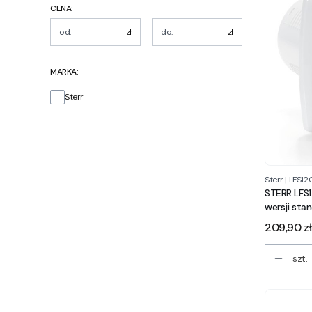
CENA:
zł
zł
MARKA:
Marka
Sterr
Sterr
|
LFS12
STERR LFS
wersji sta
Cena
209,90 zł
szt.