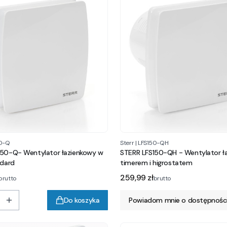
0-Q
Sterr
|
LFS150-QH
150-Q- Wentylator łazienkowy w
STERR LFS150-QH - Wentylator ł
ndard
timerem i higrostatem
Cena
259,99 zł
brutto
brutto
Do koszyka
Powiadom mnie o dostępnośc