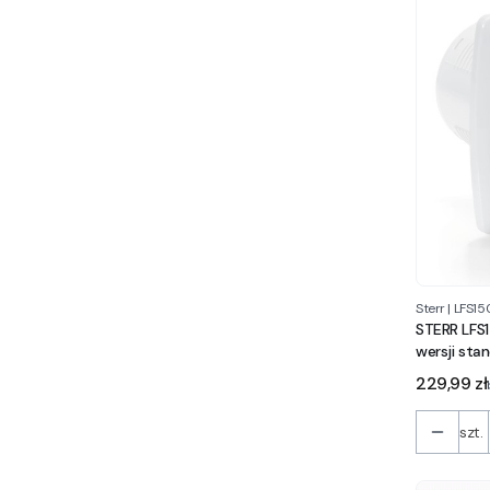
Sterr
|
LFS15
STERR LFS
wersji sta
Cena
229,99 zł
szt.