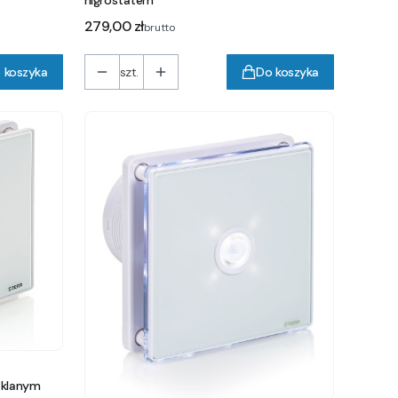
Cena
279,00 zł
brutto
 koszyka
szt.
Do koszyka