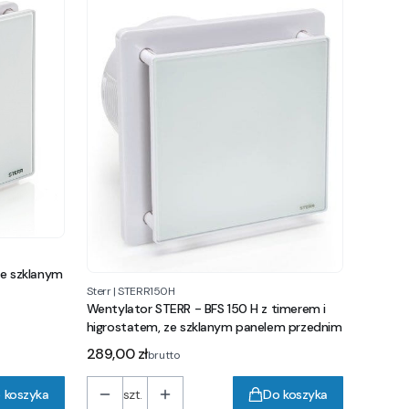
ze szklanym
Sterr
|
STERR150H
Wentylator STERR - BFS 150 H z timerem i
higrostatem, ze szklanym panelem przednim
Cena
289,00 zł
brutto
 koszyka
szt.
Do koszyka