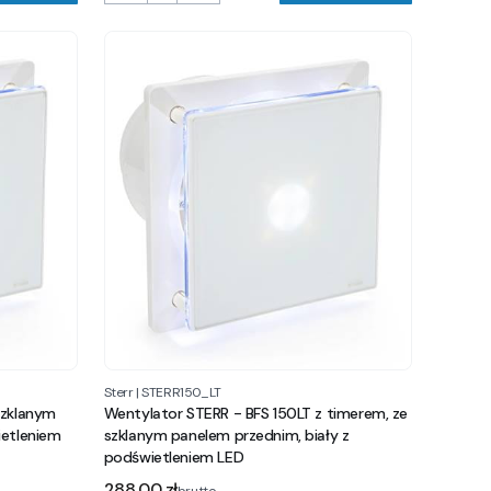
Sterr
|
STERR150_LT
szklanym
Wentylator STERR - BFS 150LT z timerem, ze
ietleniem
szklanym panelem przednim, biały z
podświetleniem LED
Cena
288,00 zł