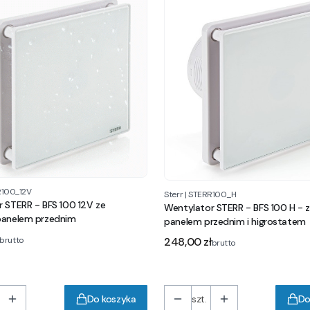
100_12V
Sterr
|
STERR100_H
 STERR - BFS 100 12V ze
Wentylator STERR - BFS 100 H - 
panelem przednim
panelem przednim i higrostatem
Cena
248,00 zł
brutto
brutto
Do koszyka
szt.
Do