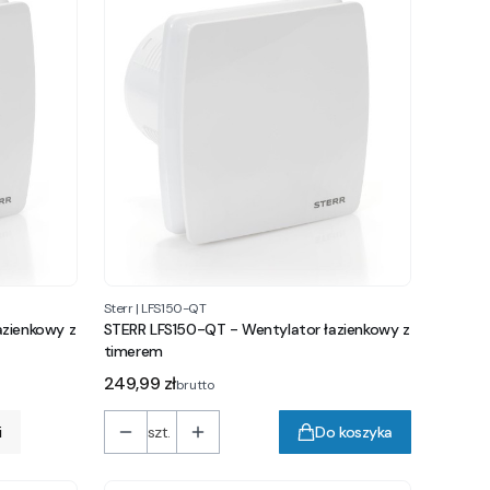
Sterr
|
LFS150-QT
azienkowy z
STERR LFS150-QT - Wentylator łazienkowy z
timerem
Cena
249,99 zł
brutto
i
szt.
Do koszyka