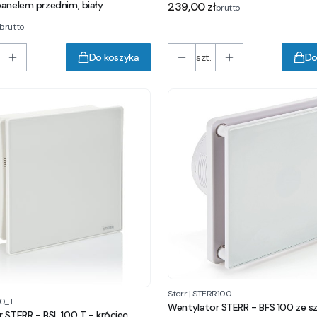
Cena
anelem przednim, biały
239,00 zł
brutto
brutto
Do koszyka
szt.
Do
Sterr
|
STERR100
0_T
Wentylator STERR - BFS 100 ze szklanym
 STERR - BSL 100 T - króciec