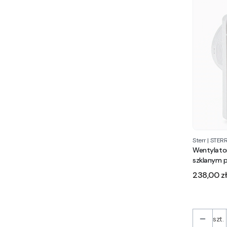
Sterr
|
STERR
Wentylator
szklanym 
Cena
238,00 zł
szt.