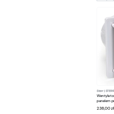
Sterr
|
STER
Wentylator
panelem p
Cena
238,00 zł