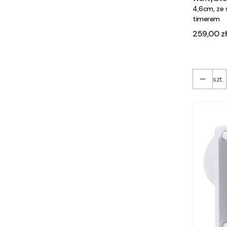
4,6cm, ze 
timerem
Cena
259,00 zł
szt.