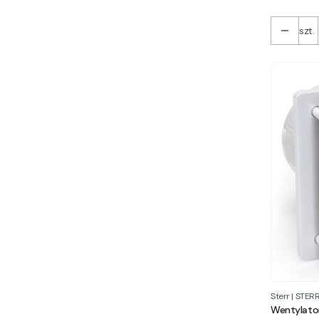
szt.
Sterr
|
STER
Wentylator