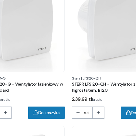
0-Q
Sterr
|
LFS120-QH
120-Q - Wentylator łazienkowy w
STERR LFS120-QH - Wentylator z
ndard
higrostatem, fi 120
Cena
239,99 zł
brutto
brutto
Do koszyka
szt.
Do