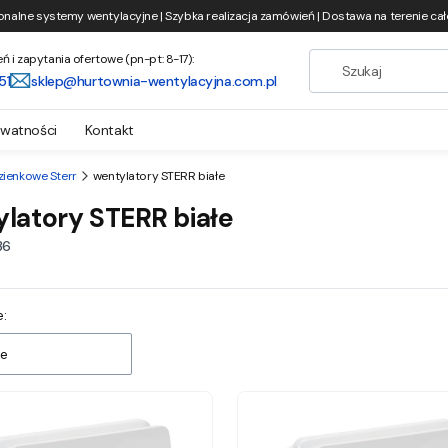
onalne systemy wentylacyjne | Szybka realizacja zamówień | Dostawa na terenie całe
i zapytania ofertowe (pn-pt: 8-17):
51
sklep@hurtownia-wentylacyjna.com.pl
ywatności
Kontakt
zienkowe Sterr
wentylatory STERR białe
latory STERR białe
36
 produktów
:
e