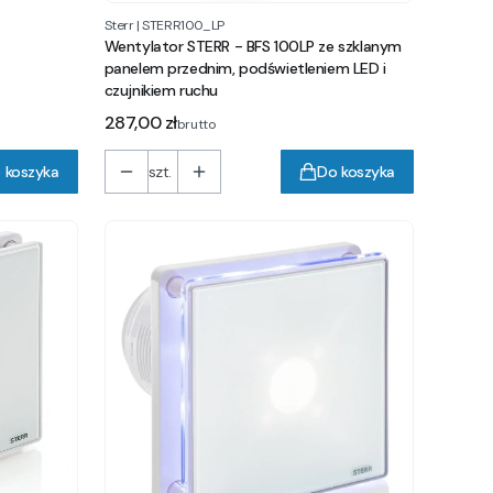
Sterr
|
STERR100_LP
Wentylator STERR - BFS 100LP ze szklanym
panelem przednim, podświetleniem LED i
czujnikiem ruchu
Cena
287,00 zł
brutto
 koszyka
szt.
Do koszyka