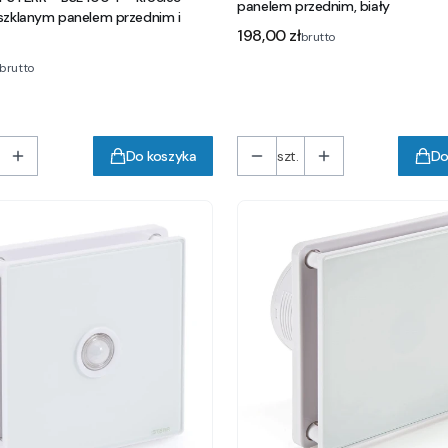
panelem przednim, biały
szklanym panelem przednim i
Cena
198,00 zł
brutto
brutto
Do koszyka
szt.
Do