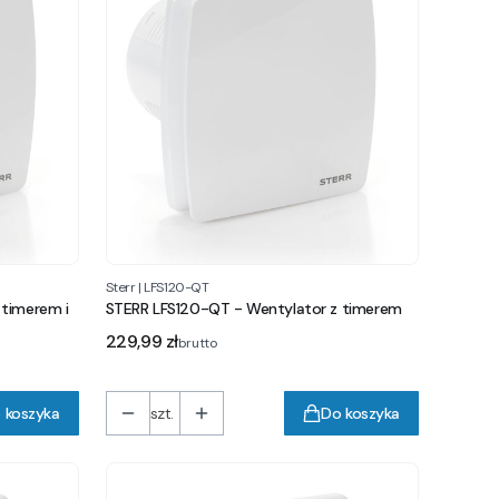
Sterr
|
LFS120-QT
 timerem i
STERR LFS120-QT - Wentylator z timerem
Cena
229,99 zł
brutto
 koszyka
szt.
Do koszyka