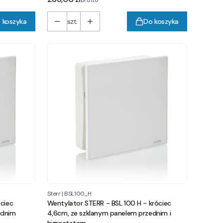
brutto
 koszyka
szt.
Do koszyka
Sterr
|
BSL100_H
ciec
Wentylator STERR - BSL 100 H - króciec
ednim
4,6cm, ze szklanym panelem przednim i
higrostatem