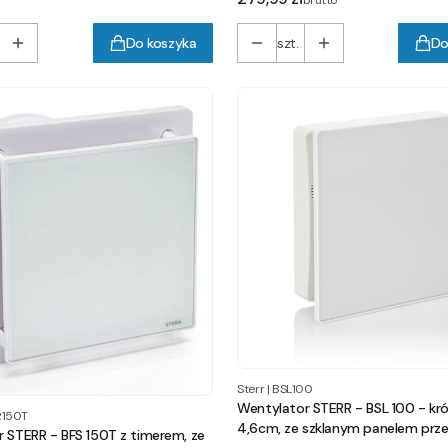
brutto
Do koszyka
szt.
Do
Sterr
|
BSL100
Wentylator STERR - BSL 100 - kró
R150T
4,6cm, ze szklanym panelem prz
 STERR - BFS 150T z timerem, ze