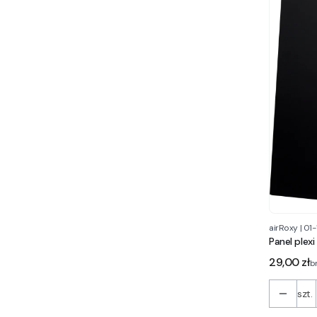
airRoxy
|
01-
Panel plexi
Cena
29,00 zł
b
szt.