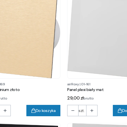
169
airRoxy
|
01-161
inium złoto
Panel plexi biały mat
Cena
29,00 zł
rutto
brutto
Do koszyka
szt.
Do