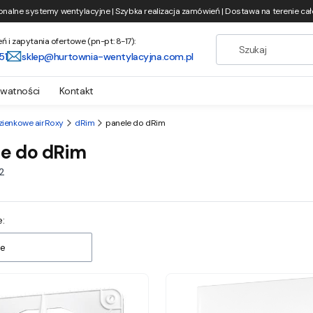
onalne systemy wentylacyjne | Szybka realizacja zamówień | Dostawa na terenie całe
i zapytania ofertowe (pn-pt: 8-17):
51
sklep@hurtownia-wentylacyjna.com.pl
ywatności
Kontakt
zienkowe airRoxy
dRim
panele do dRim
le do dRim
12
 produktów
:
e