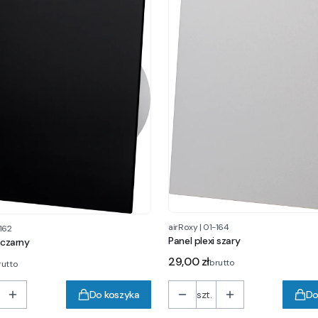
airRoxy
|
01-164
162
Panel plexi szary
 czarny
Cena
29,00 zł
brutto
rutto
Do koszyka
szt.
Do