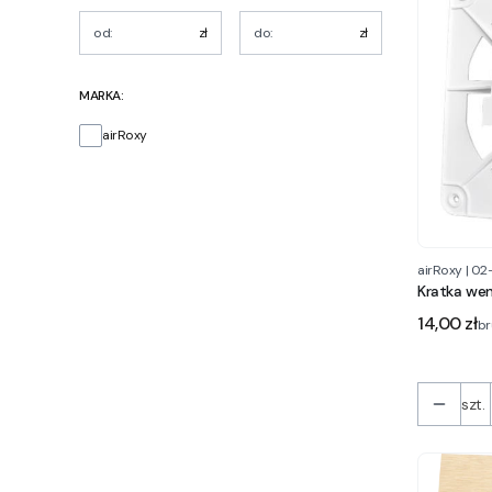
zł
zł
MARKA:
Marka
airRoxy
airRoxy
|
02
Kratka wen
Cena
14,00 zł
br
szt.