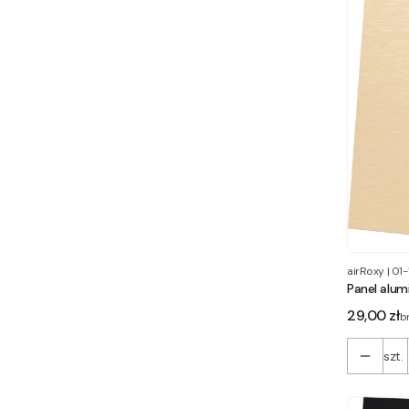
airRoxy
|
01-
Panel alum
Cena
29,00 zł
b
szt.