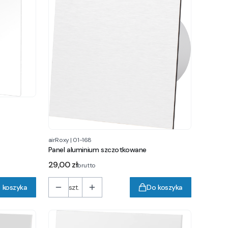
airRoxy
|
01-168
Panel aluminium szczotkowane
Cena
29,00 zł
brutto
 koszyka
szt.
Do koszyka