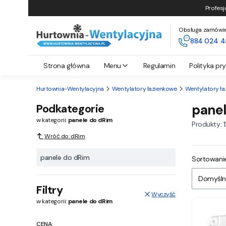
Profesj
Obsługa zamówień 
884 024 4
Strona główna
Menu
Regulamin
Polityka pr
Hurtownia-Wentylacyjna
Wentylatory łazienkowe
Wentylatory ła
Podkategorie
pane
w kategorii:
panele do dRim
Produkty:
Wróć do: dRim
panele do dRim
Lista
Sortowanie
Domyśln
Filtry
Wyczyść
w kategorii:
panele do dRim
CENA: