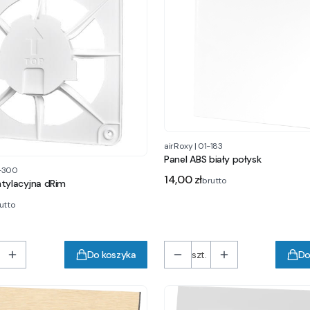
airRoxy
|
01-183
Panel ABS biały połysk
-300
Cena
14,00 zł
brutto
tylacyjna dRim
utto
Do koszyka
szt.
Do