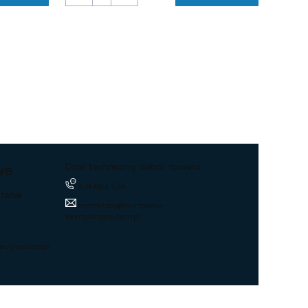
we
Dział techniczny, dobór towaru
574 694 534
tania
techniczny@hurtownia-
wentylacyjna.com.pl
acyjna.com.pl