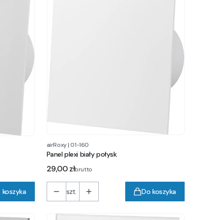
airRoxy
|
01-160
Panel plexi biały połysk
Cena
29,00 zł
brutto
 koszyka
szt.
Do koszyka