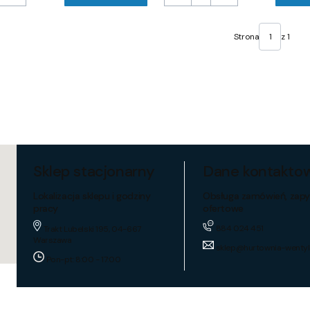
Strona
z 1
Sklep stacjonarny
Dane kontakto
Lokalizacja sklepu i godziny
Obsługa zamówień, zapy
pracy
ofertowe
884 024 451
Trakt Lubelski 195, 04-667
Warszawa
sklep@hurtownia-wentyl
Pon-pt: 8:00 - 17:00