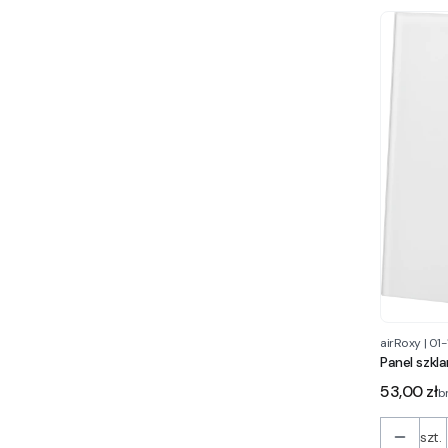
airRoxy
|
01-
Panel szkla
Cena
53,00 zł
b
szt.