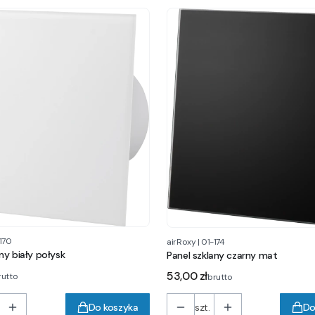
170
airRoxy
|
01-174
ny biały połysk
Panel szklany czarny mat
Cena
53,00 zł
rutto
brutto
Do koszyka
szt.
Do