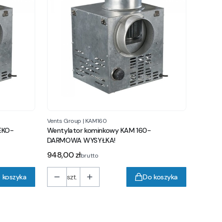
Vents Group
|
KAM160
EKO-
Wentylator kominkowy KAM 160-
DARMOWA WYSYŁKA!
Cena
948,00 zł
brutto
 koszyka
szt.
Do koszyka