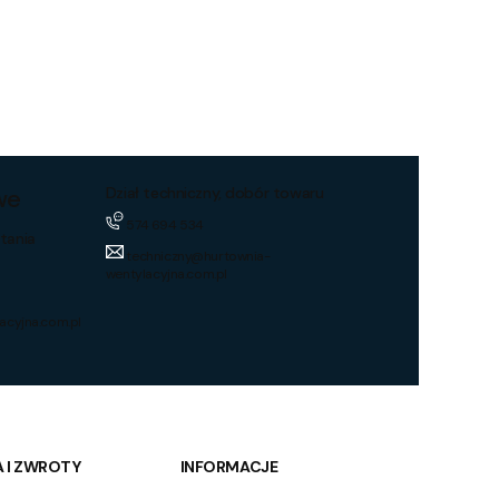
we
Dział techniczny, dobór towaru
574 694 534
tania
techniczny@hurtownia-
wentylacyjna.com.pl
acyjna.com.pl
 I ZWROTY
INFORMACJE