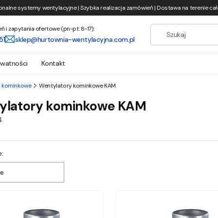
onalne systemy wentylacyjne | Szybka realizacja zamówień | Dostawa na terenie całe
i zapytania ofertowe (pn-pt: 8-17):
51
sklep@hurtownia-wentylacyjna.com.pl
ywatności
Kontakt
y kominkowe
Wentylatory kominkowe KAM
ylatory kominkowe KAM
4
 produktów
:
e