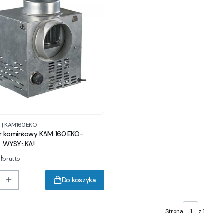
p
|
KAM160EKO
r kominkowy KAM 160 EKO-
 WYSYŁKA!
ł
brutto
Do koszyka
Strona
z 1