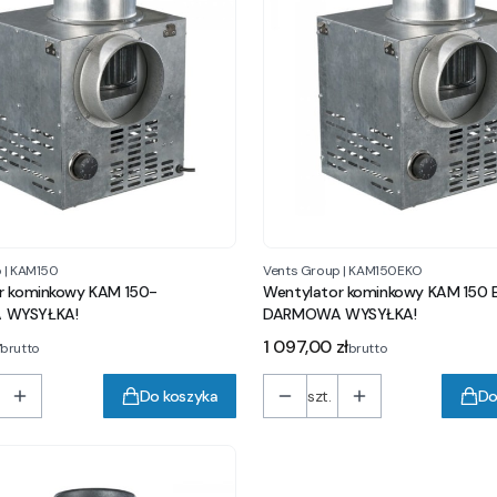
p
|
KAM150
Vents Group
|
KAM150EKO
r kominkowy KAM 150-
Wentylator kominkowy KAM 150 
 WYSYŁKA!
DARMOWA WYSYŁKA!
Cena
ł
1 097,00 zł
brutto
brutto
Do koszyka
szt.
Do