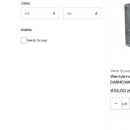
CENA:
zł
zł
MARKA:
Marka
Vents Group
Vents Grou
Wentylato
DARMOWA
Cena
934,00 z
szt.