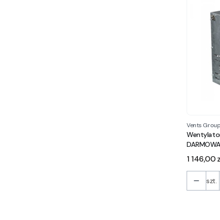
Vents Grou
Wentylato
DARMOWA
Cena
1 146,00 z
szt.