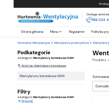
Profesj
Obsługa zamówień 
884 024 4
Strona główna
Menu
Regulamin
Polityka pr
Hurtownia-Wentylacyjna
Wentylatory przemysłowe
Wentylator
Podkategorie
Went
w kategorii:
Wentylatory kominkowe KAM
Produkty:
Wróć do: Wentylatory kominkowe
Wentylatory kominkowe KAM
Lista
Sortowanie
Domyśln
Filtry
w kategorii:
Wentylatory kominkowe KAM
Wyczyść