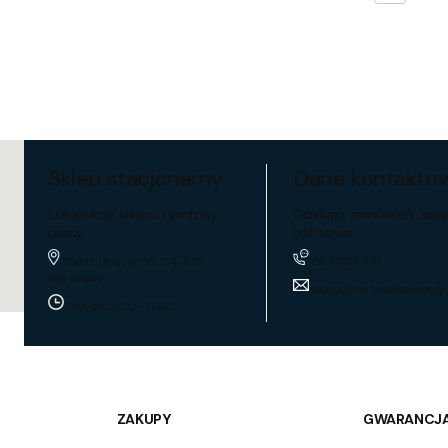
Sklep stacjonarny
Dane kontakto
Lokalizacja sklepu i godziny
Obsługa zamówień, zapy
pracy
ofertowe
884 024 451
Trakt Lubelski 195, 04-667
Warszawa
sklep@hurtownia-wentyl
Pon-pt: 8:00 - 17:00
ZAKUPY
GWARANCJA