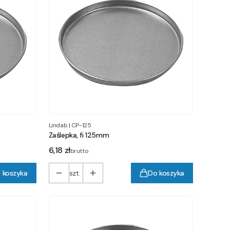
Lindab
|
CP-125
Zaślepka, fi 125mm
Cena
6,18 zł
brutto
 koszyka
szt.
Do koszyka