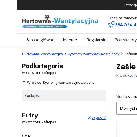
Profesj
Obsługa zamówień 
884 024 4
Strona główna
Menu
Regulamin
Polityka pr
Hurtownia-Wentylacyjna
Systemy wentylacyjne z blachy
Zaślepk
Podkategorie
Zaśle
w kategorii:
Zaślepki
Produkty:
Wróć do: Systemy wentylacyjne z blachy
Zaślepki
Lista
Sortowanie
Domyśln
Filtry
Wyczyść
w kategorii:
Zaślepki
CENA: