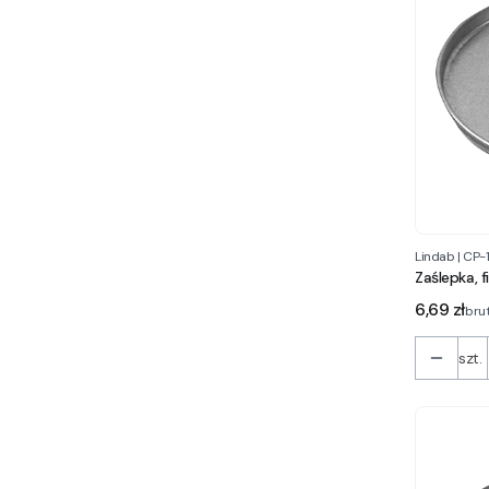
Lindab
|
CP-
Zaślepka, 
Cena
6,69 zł
bru
szt.