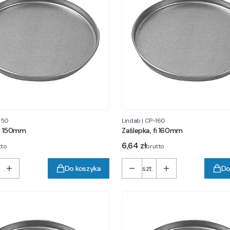
150
Lindab
|
CP-160
fi 150mm
Zaślepka, fi 160mm
Cena
6,64 zł
tto
brutto
Do koszyka
szt.
Do