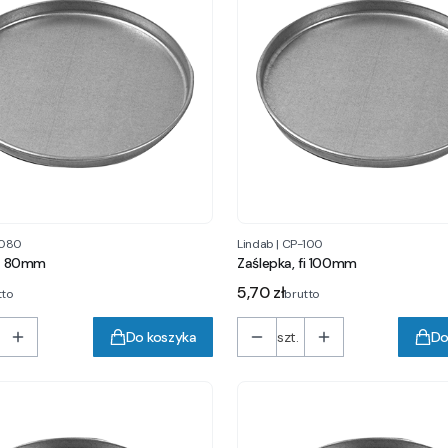
080
Lindab
|
CP-100
fi 80mm
Zaślepka, fi 100mm
Cena
5,70 zł
tto
brutto
Do koszyka
szt.
Do