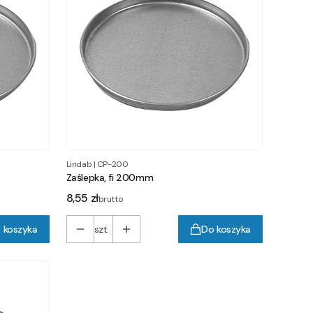
Lindab
|
CP-200
Zaślepka, fi 200mm
Cena
8,55 zł
brutto
 koszyka
szt.
Do koszyka