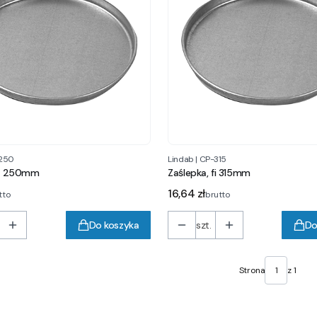
250
Lindab
|
CP-315
 fi 250mm
Zaślepka, fi 315mm
Cena
16,64 zł
tto
brutto
Do koszyka
szt.
Do
Strona
z 1