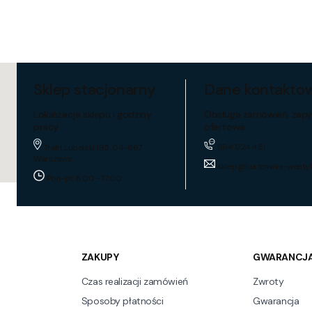
Sklep stacjonarny
Dane kontakto
Lokalizacja sklepu i godziny
Obsługa zamówień, zapy
pracy
ofertowe
884 024 451
Trakt Lubelski 195, 04-667
Warszawa
sklep@hurtownia-wentyl
Pon-pt: 8:00 - 17:00
ZAKUPY
GWARANCJA
Czas realizacji zamówień
Zwroty
Sposoby płatności
Gwarancja