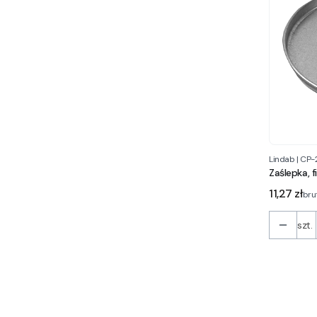
Lindab
|
CP-
Zaślepka,
Cena
11,27 zł
bru
szt.