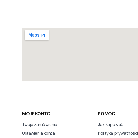
Linki w stopce
MOJE KONTO
POMOC
Twoje zamówienia
Jak kupować
Ustawienia konta
Polityka prywatności