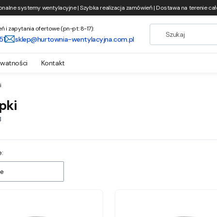
onalne systemy wentylacyjne | Szybka realizacja zamówień | Dostawa na terenie całe
i zapytania ofertowe (pn-pt: 8-17):
51
sklep@hurtownia-wentylacyjna.com.pl
ywatności
Kontakt
i
pki
8
 produktów
:
e