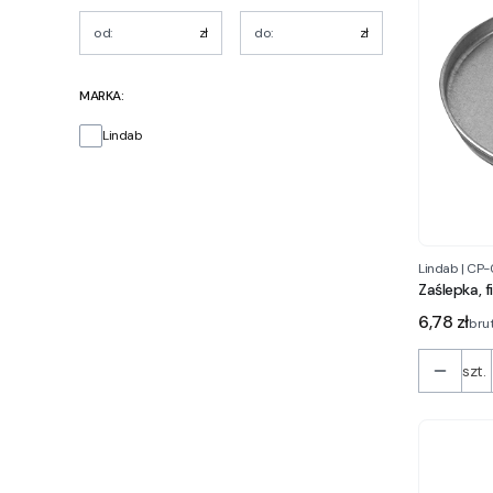
zł
zł
MARKA:
Marka
Lindab
Lindab
|
CP-
Zaślepka, 
Cena
6,78 zł
bru
szt.