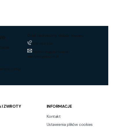
we
Dział techniczny, dobór towaru
574 694 534
tania
techniczny@hurtownia-
wentylacyjna.com.pl
acyjna.com.pl
 I ZWROTY
INFORMACJE
Kontakt
Ustawienia plików cookies