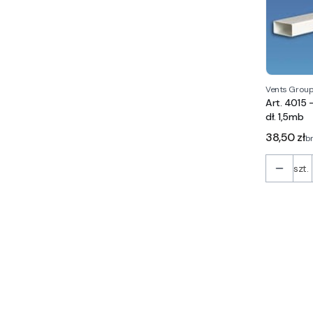
Vents Grou
Art. 4015 
dł. 1,5mb
Cena
38,50 zł
b
szt.