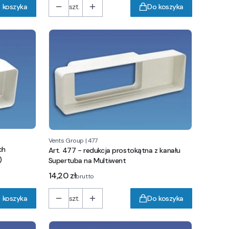
 koszyka
szt.
Do koszyka
Vents Group
|
477
ch
Art. 477 - redukcja prostokątna z kanału
)
Supertuba na Multiwent
Cena
14,20 zł
brutto
 koszyka
szt.
Do koszyka