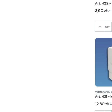
Art. 422 
Cena
3,90 zł
bru
szt.
Vents Grou
Art. 431 -
Cena
12,80 zł
br