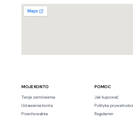
Linki w stopce
MOJE KONTO
POMOC
Twoje zamówienia
Jak kupować
Ustawienia konta
Polityka prywatności
Przechowalnia
Regulamin