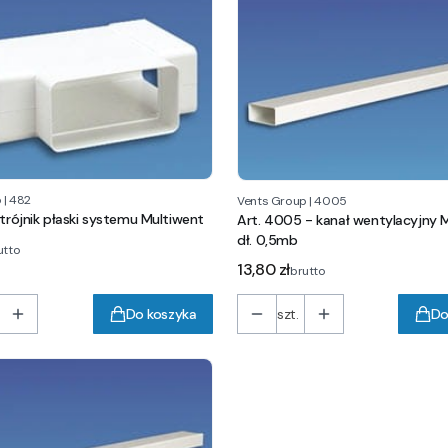
p
|
482
Vents Group
|
4005
 trójnik płaski systemu Multiwent
Art. 4005 - kanał wentylacyjny M
dł. 0,5mb
utto
Cena
13,80 zł
brutto
Do koszyka
szt.
Do