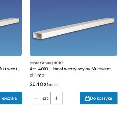
Vents Group
|
4010
ultiwent,
Art. 4010 - kanał wentylacyjny Multiwent,
dł. 1 mb
Cena
26,40 zł
brutto
 koszyka
szt.
Do koszyka