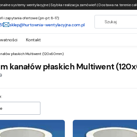
onalne systemy wentylacyjne | Szybka realizacja zamówień | Dostawa na terenie całe
i zapytania ofertowe (pn-pt: 8-17):
51
sklep@hurtownia-wentylacyjna.com.pl
ywatności
Kontakt
nałów płaskich Multiwent (120x60mm)
em kanałów płaskich Multiwent (12
19
 produktów
:
e