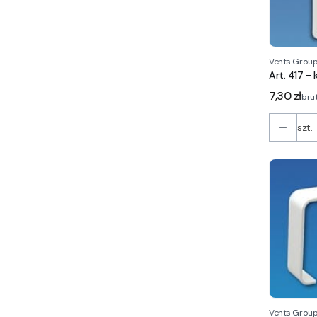
Vents Grou
Art. 417 -
Cena
7,30 zł
bru
szt.
Vents Grou