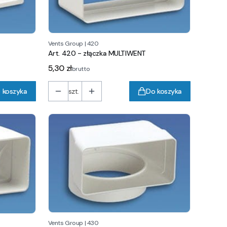
Vents Group
|
420
Art. 420 - złączka MULTIWENT
Cena
5,30 zł
brutto
 koszyka
szt.
Do koszyka
Vents Group
|
430