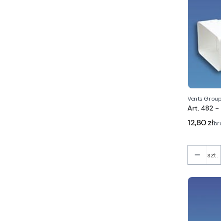
Vents Grou
Art. 482 -
Cena
12,80 zł
br
szt.