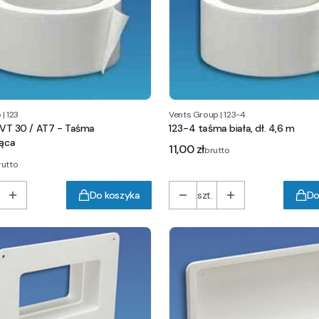
p
|
123
Vents Group
|
123-4
 PVT 30 / AT7 - Taśma
123-4 taśma biała, dł. 4,6 m
jąca
Cena
11,00 zł
brutto
rutto
Do koszyka
szt.
Do