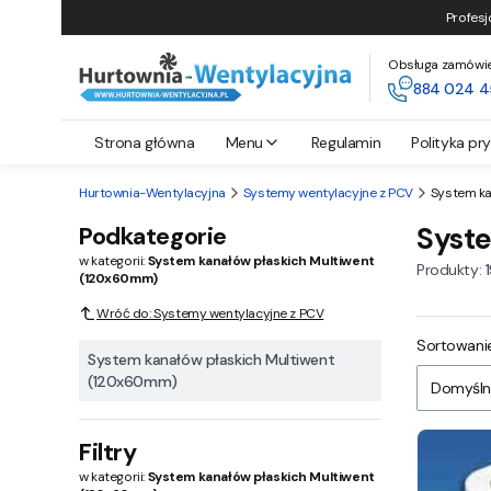
Profesj
Obsługa zamówień 
884 024 4
Strona główna
Menu
Regulamin
Polityka pr
Hurtownia-Wentylacyjna
Systemy wentylacyjne z PCV
System ka
Podkategorie
Syst
w kategorii:
System kanałów płaskich Multiwent
Produkty:
(120x60mm)
Wróć do: Systemy wentylacyjne z PCV
Lista
Sortowanie
System kanałów płaskich Multiwent
(120x60mm)
Domyśln
Filtry
w kategorii:
System kanałów płaskich Multiwent