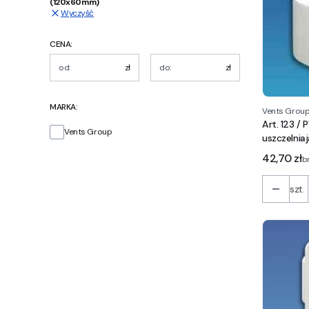
(120x60mm)
Wyczyść
CENA:
zł
zł
MARKA:
Vents Grou
Art. 123 /
Marka
Vents Group
uszczelnia
Cena
42,70 zł
b
szt.