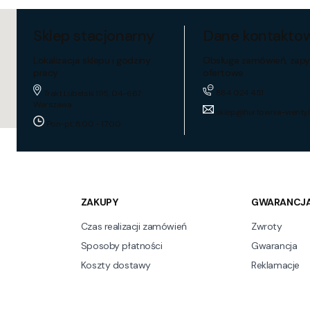
Sklep stacjonarny
Dane kontakto
Lokalizacja sklepu i godziny
Obsługa zamówień, zapy
pracy
ofertowe
884 024 451
Trakt Lubelski 195, 04-667
Warszawa
sklep@hurtownia-wentyl
Pon-pt: 8:00 - 17:00
ZAKUPY
GWARANCJA
Czas realizacji zamówień
Zwroty
Sposoby płatności
Gwarancja
Koszty dostawy
Reklamacje