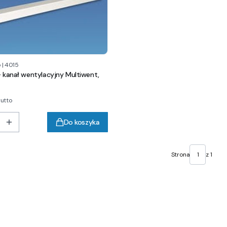
p
|
4015
- kanał wentylacyjny Multiwent,
rutto
Do koszyka
Strona
z 1