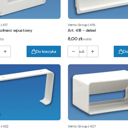
p
|
417
Vents Group
|
418
 kołnierz wpustowy
Art. 418 - dekiel
Cena
8,00 zł
tto
brutto
Do koszyka
szt.
Do
p
|
422
Vents Group
|
427