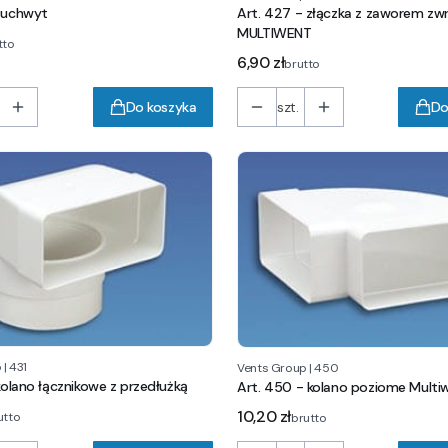
- uchwyt
Art. 427 - złączka z zaworem z
MULTIWENT
tto
Cena
6,90 zł
brutto
Do koszyka
szt.
Do
p
|
431
Vents Group
|
450
 kolano łącznikowe z przedłużką
Art. 450 - kolano poziome Multi
Cena
10,20 zł
utto
brutto