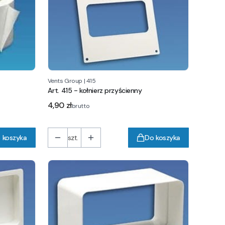
Vents Group
|
415
Art. 415 - kołnierz przyścienny
Cena
4,90 zł
brutto
 koszyka
szt.
Do koszyka