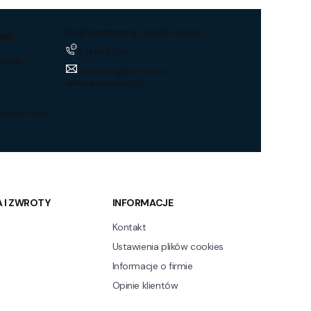
we
Dział techniczny, dobór towaru
574 694 534
tania
techniczny@hurtownia-
wentylacyjna.com.pl
acyjna.com.pl
 I ZWROTY
INFORMACJE
Kontakt
Ustawienia plików cookies
Informacje o firmie
Opinie klientów