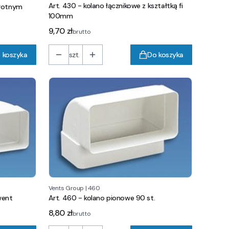
Art. 430 - kolano łącznikowe z kształtką fi
wrotnym
100mm
Cena
9,70 zł
brutto
 koszyka
szt.
Do koszyka
Vents Group
|
460
went
Art. 460 - kolano pionowe 90 st.
Cena
8,80 zł
brutto