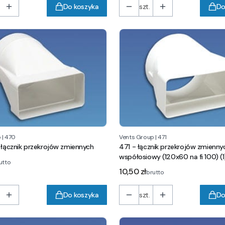
Do koszyka
szt.
Do
p
|
470
Vents Group
|
471
 łącznik przekrojów zmiennych
471 - łącznik przekrojów zmienny
współosiowy (120x60 na fi 100) (1
utto
Cena
10,50 zł
brutto
Do koszyka
szt.
Do