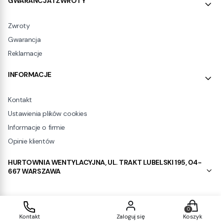
GWARANCJA I ZWROTY
Zwroty
Gwarancja
Reklamacje
INFORMACJE
Kontakt
Ustawienia plików cookies
Informacje o firmie
Opinie klientów
HURTOWNIA WENTYLACYJNA, UL. TRAKT LUBELSKI 195, 04-
667 WARSZAWA
Produkty w
Sklep internetowy
Shoper.pl
Kontakt
Zaloguj się
Koszyk