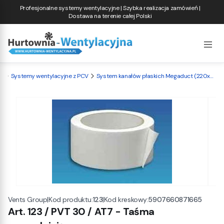
Profesjonalne systemy wentylacyjne | Szybka realizacja zamówień |
Dostawa na terenie całej Polski
a
Systemy wentylacyjne z PCV
System kanałów płaskich Megaduct (220x90mm)
|
Kod produktu:
123
|
Kod kreskowy:
5907660871665
Vents Group
Art. 123 / PVT 30 / AT7 - Taśma