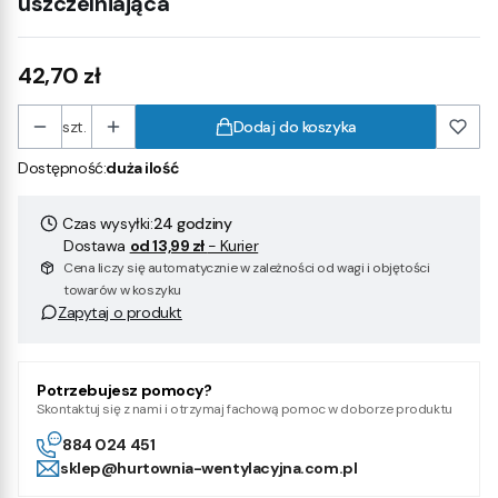
uszczelniająca
Cena
42,70 zł
szt.
Dodaj do koszyka
Dostępność:
duża ilość
Czas wysyłki:
24 godziny
Dostawa
od 13,99 zł
- Kurier
Cena liczy się automatycznie w zależności od wagi i objętości
towarów w koszyku
Zapytaj o produkt
Potrzebujesz pomocy?
Skontaktuj się z nami i otrzymaj fachową pomoc w doborze produktu
884 024 451
sklep@hurtownia-wentylacyjna.com.pl