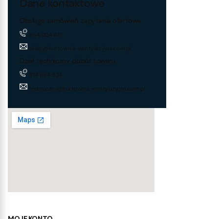
Dane kontaktowe
Obsługa zamówień, zapytania ofertowe
884 024 451
sklep@hurtownia-wentylacyjna.com.pl
Dział techniczny, dobór towaru
574 694 534
techniczny@hurtownia-wentylacyjna.com.pl
MOJE KONTO