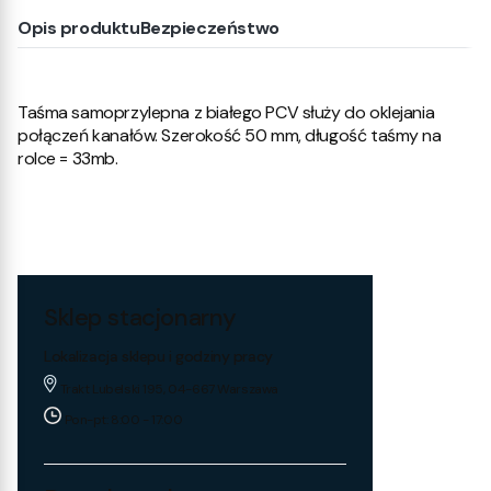
Opis produktu
Bezpieczeństwo
Taśma samoprzylepna z białego PCV służy do oklejania
połączeń kanałów. Szerokość 50 mm, długość taśmy na
rolce = 33mb.
Sklep stacjonarny
Lokalizacja sklepu i godziny pracy
Trakt Lubelski 195, 04-667 Warszawa
Pon-pt: 8:00 - 17:00