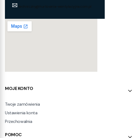
techniczny@hurtownia-wentylacyjna.com.pl
Linki w stopce
MOJE KONTO
Twoje zamówienia
Ustawienia konta
Przechowalnia
POMOC