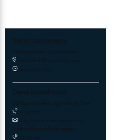
Sklep stacjonarny
Lokalizacja sklepu i godziny pracy
Trakt Lubelski 195, 04-667 Warszawa
Pon-pt: 8:00 - 17:00
Dane kontaktowe
Obsługa zamówień, zapytania ofertowe
884 024 451
sklep@hurtownia-wentylacyjna.com.pl
Dział techniczny, dobór towaru
574 694 534