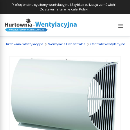
Profesjonalne systemy wentylacyjne | Szybka realizacja zamówień |
Dostawa na terenie całej Polski
Hurtownia-Wentylacyjna
Wentylacja Decentralna
Centrale wentylacyjne d