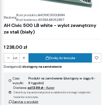
|
Kod produktu:
AHCIVIC500LBWH
Blauberg
|
Kod kreskowy:
4058448052897
AH Civic 500 LB white - wylot zewnętrzny
ze stali (biały)
Cena
1 238,00 zł
szt.
Dodaj do koszyka
Dostępność:
dostępny na zamówienie
Czas
Produkt na zamówienie (dostępny w ciągu 6-
wysyłki:
8 tygodni)
Dostawa
od 13,99 zł
- Kurier
Cena liczy się automatycznie w zależności od wagi i objętości
towarów w koszyku
Zapytaj o produkt