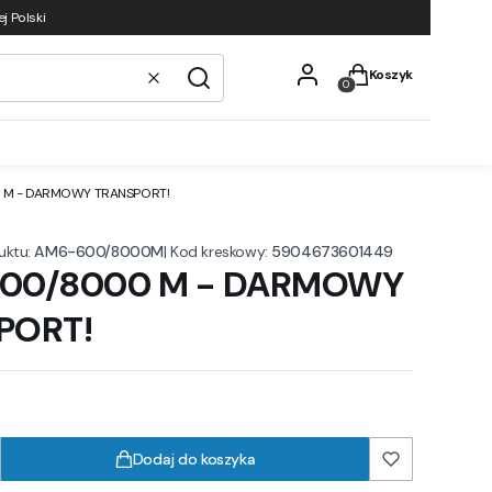
j Polski
Produkty w koszyku
Koszyk
Wyczyść
Szukaj
M - DARMOWY TRANSPORT!
uktu:
AM6-600/8000M
|
Kod kreskowy:
5904673601449
00/8000 M - DARMOWY
PORT!
Dodaj do koszyka