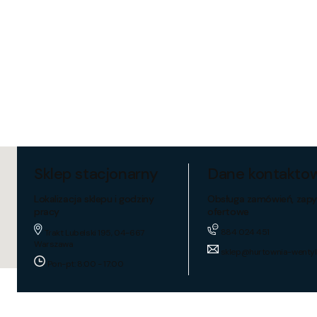
Sklep stacjonarny
Dane kontakto
Lokalizacja sklepu i godziny
Obsługa zamówień, zapy
pracy
ofertowe
884 024 451
Trakt Lubelski 195, 04-667
Warszawa
sklep@hurtownia-wentyl
Pon-pt: 8:00 - 17:00