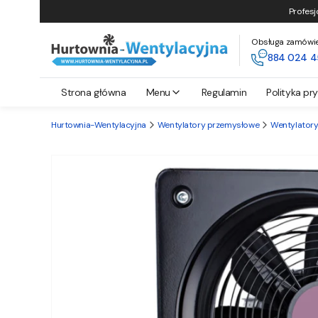
Profesj
Obsługa zamówień 
884 024 4
Strona główna
Menu
Regulamin
Polityka pr
Hurtownia-Wentylacyjna
Wentylatory przemysłowe
Wentylatory