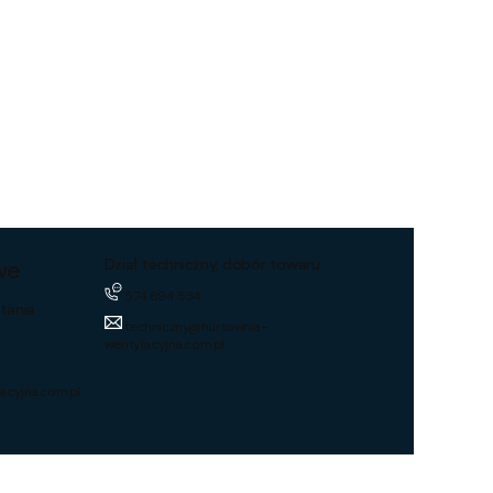
we
Dział techniczny, dobór towaru
574 694 534
tania
techniczny@hurtownia-
wentylacyjna.com.pl
acyjna.com.pl