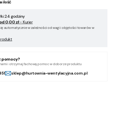
a ilość
ki:
24 godziny
od 0,00 zł
- Kurier
się automatycznie w zależności od wagi i objętości towarów w
produkt
z pomocy?
z nami i otrzymaj fachową pomoc w doborze produktu
451
sklep@hurtownia-wentylacyjna.com.pl