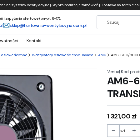
onalne systemy wentylacyjne | Szybka realizacja zamówień | Dostawa na terenie całe
i zapytania ofertowe (pn-pt: 8-17):
51
sklep@hurtownia-wentylacyjna.com.pl
ywatności
Kontakt
 osiowe ścienne
Wentylatory osiowe ścienne Havaco
AM6
AM6-600/8000 
|
Kod prod
Ventia
AM6-6
TRANS
Cena
1 321,00 zł
szt.