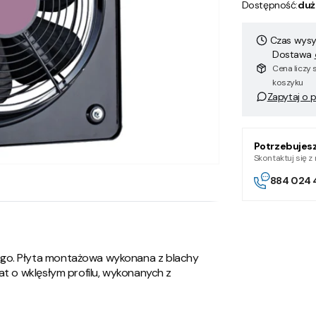
Dostępność:
duż
Czas wysył
Dostawa
Cena liczy 
koszyku
Zapytaj o 
Potrzebujes
Skontaktuj się 
884 024 
ego. Płyta montażowa wykonana z blachy
at o wklęsłym profilu, wykonanych z