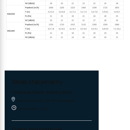
Sklep stacjonarny
Lokalizacja sklepu i godziny pracy
Trakt Lubelski 195, 04-667 Warszawa
Pon-pt: 8:00 - 17:00
Dane kontaktowe