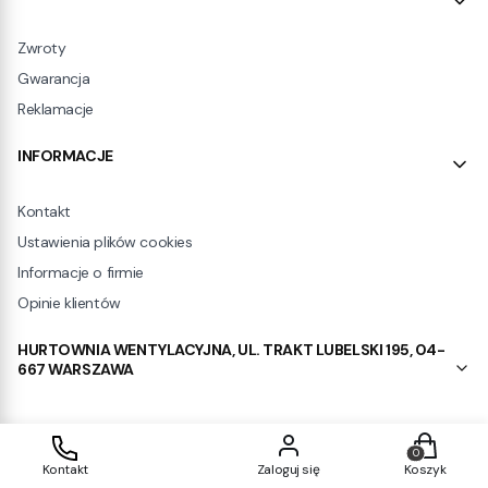
Zwroty
Gwarancja
Reklamacje
INFORMACJE
Kontakt
Ustawienia plików cookies
Informacje o firmie
Opinie klientów
HURTOWNIA WENTYLACYJNA, UL. TRAKT LUBELSKI 195, 04-
667 WARSZAWA
Produkty w
Sklep internetowy
Shoper.pl
Kontakt
Zaloguj się
Koszyk