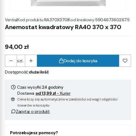
|
Kod produktu:
RA370X370
|
Kod kreskowy:
5904673602675
Ventia
Anemostat kwadratowy RA40 370 x 370
Cena
94,00 zł
szt.
Dodaj do koszyka
Dostępność:
duża ilość
Czas wysyłki:
24 godziny
Dostawa
od 13,99 zł
- Kurier
Cena liczy się automatycznie w zależności od wagi i objętości
towarów w koszyku
Zapytaj o produkt
Potrzebujesz pomocy?