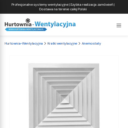
Profesjonalne systemy wentylacyjne | Szybka realizacja zamówień |
Dostawa na terenie całej Polski
Hurtownia-Wentylacyjna
Kratki wentylacyjne
Anemostaty