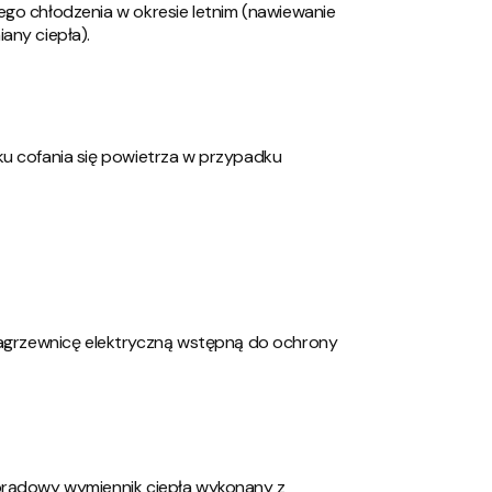
go chłodzenia w okresie letnim (nawiewanie
any ciepła).
u cofania się powietrza w przypadku
agrzewnicę elektryczną wstępną do ochrony
prądowy wymiennik ciepła wykonany z