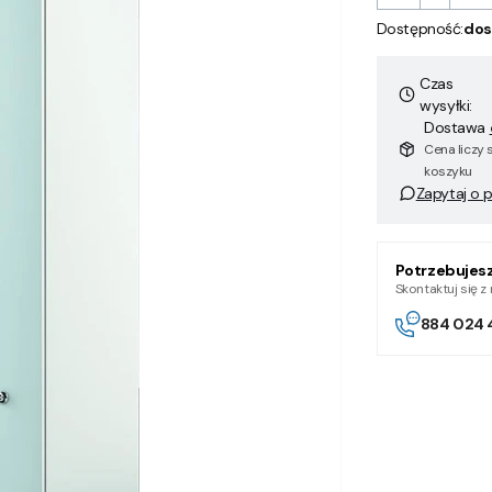
Dostępność:
dos
Czas
wysyłki:
Dostawa
Cena liczy 
koszyku
Zapytaj o 
Potrzebujes
Skontaktuj się 
884 024 