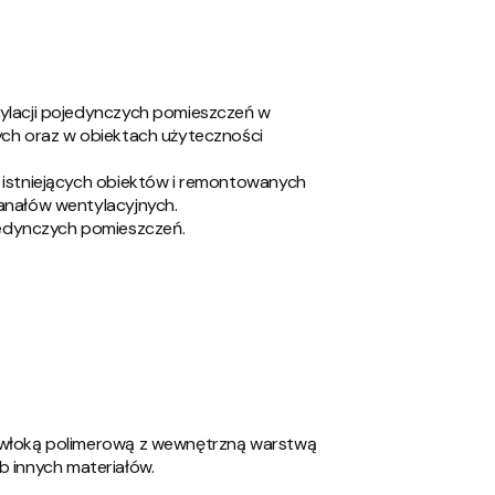
tylacji pojedynczych pomieszczeń w
ych oraz w obiektach użyteczności
 istniejących obiektów i remontowanych
anałów wentylacyjnych.
edynczych pomieszczeń.
powłoką polimerową z wewnętrzną warstwą
lub innych materiałów.