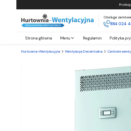
Profesj
Obsługa zamówień 
884 024 4
Strona główna
Menu
Regulamin
Polityka pr
Hurtownia-Wentylacyjna
Wentylacja Decentralna
Centrale went