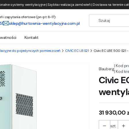
onalne systemy wentylacyjne | Szybka realizacja zamówień | Dostawa na terenie całe
i zapytania ofertowe (pn-pt: 8-17):
51
sklep@hurtownia-wentylacyjna.com.pl
ywatności
Kontakt
ylacyjne do pojedynczych pomieszczeń
CIVIC EC LB S21
Civic EC LBE 500 S21 -
|
Kod pr
Blauberg
|
Kod kr
Civic E
wentyl
Cena
31 930,00 z
szt.