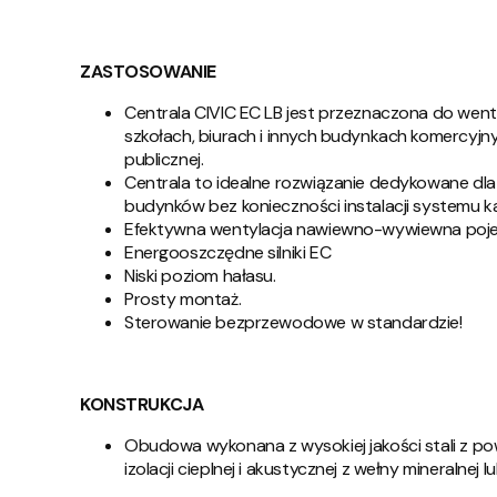
ZASTOSOWANIE
Centrala CIVIC EC LB jest przeznaczona do wen
szkołach, biurach i innych budynkach komercyjn
publicznej.
Centrala to idealne rozwiązanie dedykowane dla
budynków bez konieczności instalacji systemu k
Efektywna wentylacja nawiewno-wywiewna poj
Energooszczędne silniki EC
Niski poziom hałasu.
Prosty montaż.
Sterowanie bezprzewodowe w standardzie!
KONSTRUKCJA
Obudowa wykonana z wysokiej jakości stali z 
izolacji cieplnej i akustycznej z wełny mineralnej 