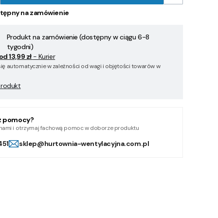
tępny na zamówienie
Produkt na zamówienie (dostępny w ciągu 6-8
tygodni)
od 13,99 zł
- Kurier
się automatycznie w zależności od wagi i objętości towarów w
produkt
z pomocy?
z nami i otrzymaj fachową pomoc w doborze produktu
451
sklep@hurtownia-wentylacyjna.com.pl