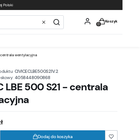
j Polski
Produkty w koszyku
Koszyk
Wyczyść
Szukaj
 centrala wentylacyjna
oduktu:
CIVICECLBE500S21V.2
eskowy:
4058448090868
C LBE 500 S21 - centrala
acyjna
ł
Dodaj do koszyka