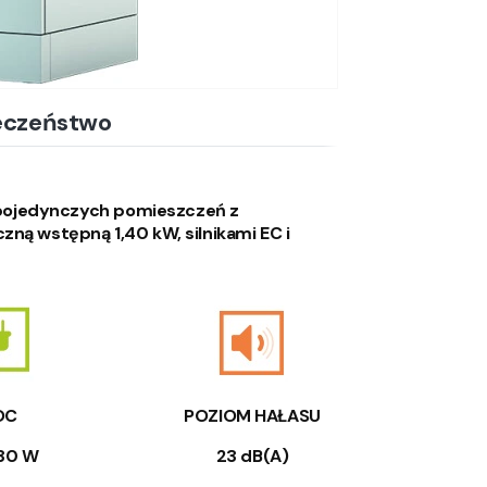
eczeństwo
o pojedynczych pomieszczeń z
ną wstępną 1,40 kW, silnikami EC i
OC
POZIOM HAŁASU
30 W
23 dB(A)