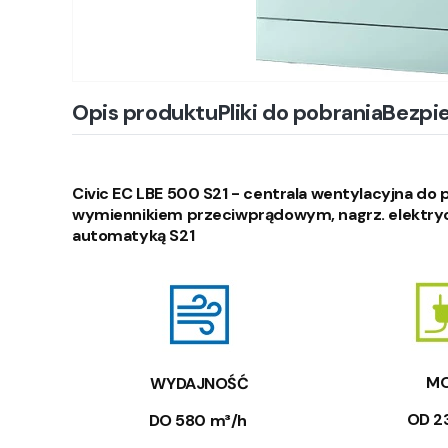
Opis produktu
Pliki do pobrania
Bezpi
Civic EC LBE 500 S21 - centrala wentylacyjna d
wymiennikiem przeciwprądowym, nagrz. elektrycz
automatyką S21
M
WYDAJNOŚĆ
OD 2
DO 580 m³/h