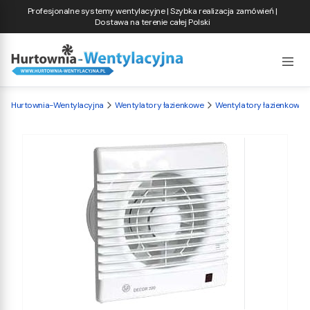
Profesjonalne systemy wentylacyjne | Szybka realizacja zamówień |
Dostawa na terenie całej Polski
Hurtownia-Wentylacyjna
Wentylatory łazienkowe
Wentylatory łazienkowe S