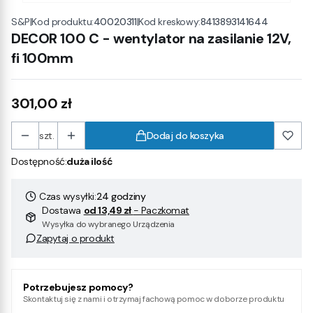
|
Kod produktu:
40020311
|
Kod kreskowy:
8413893141644
S&P
DECOR 100 C - wentylator na zasilanie 12V,
fi 100mm
Cena
301,00 zł
szt.
Dodaj do koszyka
Dostępność:
duża ilość
Czas wysyłki:
24 godziny
Dostawa
od 13,49 zł
- Paczkomat
Wysyłka do wybranego Urządzenia
Zapytaj o produkt
Potrzebujesz pomocy?
Skontaktuj się z nami i otrzymaj fachową pomoc w doborze produktu