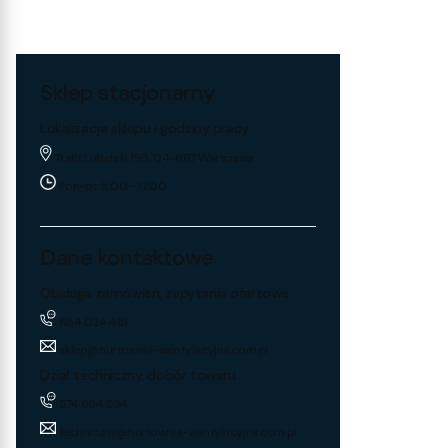
Sklep stacjonarny
Lokalizacja sklepu i godziny pracy
Trakt Lubelski 195, 04-667 Warszawa
Pon-pt: 8:00 - 17:00
Dane kontaktowe
Obsługa zamówień, zapytania ofertowe
884 024 451
sklep@hurtownia-wentylacyjna.com.pl
Dział techniczny, dobór towaru
574 694 534
techniczny@hurtownia-wentylacyjna.com.pl