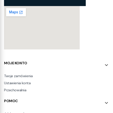
Linki w stopce
MOJE KONTO
Twoje zamówienia
Ustawienia konta
Przechowalnia
POMOC