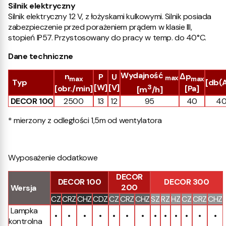
Silnik elektryczny
Silnik elektryczny 12 V, z łożyskami kulkowymi. Silnik posiada
zabezpieczenie przed porażeniem prądem w klasie III,
stopień IP57. Przystosowany do pracy w temp. do 40°C.
Dane techniczne
Wydajność
n
Δp
P
U
max
max
max
Typ
[db(A
[W]
[V]
3
[obr./min]
[Pa]
[m
/h]
DECOR 100
2500
13
12
95
40
4
* mierzony z odległości 1,5m od wentylatora
Wyposażenie dodatkowe
DECOR
DECOR 100
DECOR 300
200
Wersja
CZ
CRZ
CHZ
CDZ
CZ
CRZ
CHZ
SZ
RZ
HZ
CZ
CRZ
CHZ
Lampka
•
•
•
•
•
•
•
•
•
•
•
•
•
kontrolna