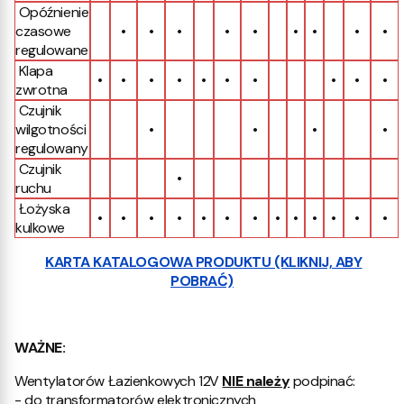
Opóźnienie
czasowe
•
•
•
•
•
•
•
•
•
regulowane
Klapa
•
•
•
•
•
•
•
•
•
•
zwrotna
Czujnik
wilgotności
•
•
•
•
regulowany
Czujnik
•
ruchu
Łożyska
•
•
•
•
•
•
•
•
•
•
•
•
•
kulkowe
KARTA KATALOGOWA PRODUKTU (KLIKNIJ, ABY
POBRAĆ)
WAŻNE:
Wentylatorów Łazienkowych 12V
NIE należy
podpinać:
- do transformatorów elektronicznych