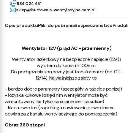
884 024 451
sklep@hurtownia-wentylacyjna.com.pl
Opis produktu
Pliki do pobrania
Bezpieczeństwo
Produkt
Wentylator 12V (prąd AC - przemienny)
Wentylator łazienkowy na bezpieczne napięcie (12V) i
wylotem do kanału fi 100mm.
Do podłączenia konieczny jest transformator (np. CT-
12/14). Najważniejsze zalety to:
- bardzo dobre parametry (szczegóły w tabelce poniżej)
- łożyska kulkowe (dzięki nim wentylator może być
zamontowany nie tylko na ścianie ale i na suficie)
- klapa zwrotna (zapobiega nawiewaniu powrotnemu
powietrza z kanału wentylacyjnego do pomieszczenia)
Obraz 360 stopni