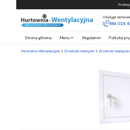
Profesj
Obsługa zamówień 
884 024 4
Strona główna
Menu
Regulamin
Polityka pr
Hurtownia-Wentylacyjna
Drzwiczki rewizyjne
Drzwiczki rewizyjn