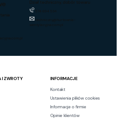
we
Dział techniczny, dobór towaru
574 694 534
tania
techniczny@hurtownia-
wentylacyjna.com.pl
acyjna.com.pl
 I ZWROTY
INFORMACJE
Kontakt
Ustawienia plików cookies
Informacje o firmie
Opinie klientów