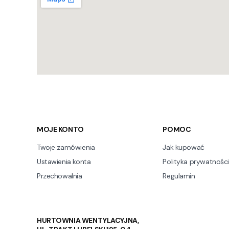
Linki w stopce
MOJE KONTO
POMOC
Twoje zamówienia
Jak kupować
Ustawienia konta
Polityka prywatności
Przechowalnia
Regulamin
HURTOWNIA WENTYLACYJNA,