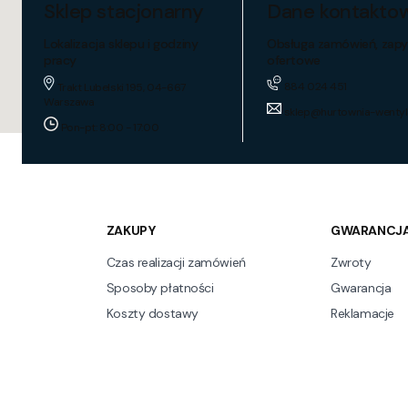
Sklep stacjonarny
Dane kontakto
Lokalizacja sklepu i godziny
Obsługa zamówień, zapy
pracy
ofertowe
884 024 451
Trakt Lubelski 195, 04-667
Warszawa
sklep@hurtownia-wentyl
Pon-pt: 8:00 - 17:00
ZAKUPY
GWARANCJA
Czas realizacji zamówień
Zwroty
Sposoby płatności
Gwarancja
Koszty dostawy
Reklamacje