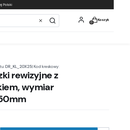
j Polski
Produkty w koszyku
Koszyk
Wyczyść
Szukaj
tu:
DR_KL_20X25
|
Kod kreskowy:
ki rewizyjne z
kiem, wymiar
250mm