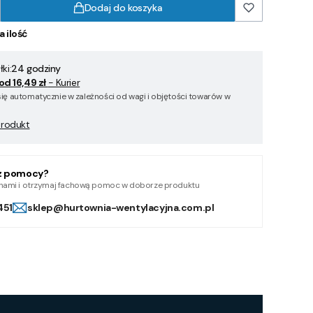
Dodaj do koszyka
a ilość
ki:
24 godziny
od 16,49 zł
- Kurier
się automatycznie w zależności od wagi i objętości towarów w
produkt
z pomocy?
z nami i otrzymaj fachową pomoc w doborze produktu
451
sklep@hurtownia-wentylacyjna.com.pl