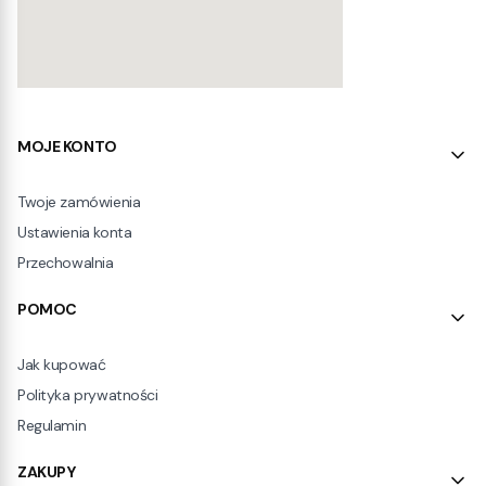
Linki w stopce
MOJE KONTO
Twoje zamówienia
Ustawienia konta
Przechowalnia
POMOC
Jak kupować
Polityka prywatności
Regulamin
ZAKUPY