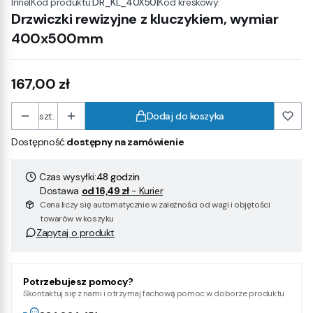
|
Kod produktu:
DR_KL_40X50
|
Kod kreskowy:
Inne
Drzwiczki rewizyjne z kluczykiem, wymiar
400x500mm
Cena
167,00 zł
szt.
Dodaj do koszyka
Dostępność:
dostępny na zamówienie
Czas wysyłki:
48 godzin
Dostawa
od 16,49 zł
- Kurier
Cena liczy się automatycznie w zależności od wagi i objętości
towarów w koszyku
Zapytaj o produkt
Potrzebujesz pomocy?
Skontaktuj się z nami i otrzymaj fachową pomoc w doborze produktu