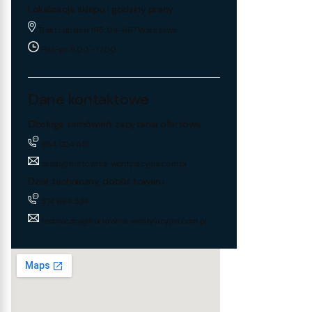
Lokalizacja sklepu i godziny pracy
Trakt Lubelski 195, 04-667 Warszawa
Pon-pt: 8:00 - 17:00
Dane kontaktowe
Obsługa zamówień, zapytania ofertowe
884 024 451
sklep@hurtownia-wentylacyjna.com.pl
Dział techniczny, dobór towaru
574 694 534
techniczny@hurtownia-wentylacyjna.com.pl