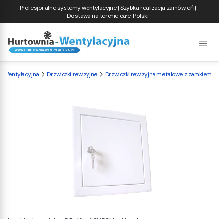
Profesjonalne systemy wentylacyjne | Szybka realizacja zamówień |
Dostawa na terenie całej Polski
a-Wentylacyjna
Drzwiczki rewizyjne
Drzwiczki rewizyjne metalowe z zamkiem