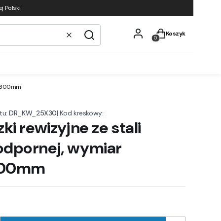
j Polski
Produkty w koszyku
Koszyk
Wyczyść
Szukaj
50x300mm
tu:
DR_KW_25X30
|
Kod kreskowy:
ki rewizyjne ze stali
dpornej, wymiar
300mm