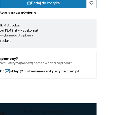
Dodaj do koszyka
tępny na zamówienie
ki:
48 godzin
od 13,49 zł
- Paczkomat
 wybranego Urządzenia
produkt
z pomocy?
z nami i otrzymaj fachową pomoc w doborze produktu
451
sklep@hurtownia-wentylacyjna.com.pl
we
Dział techniczny, dobór towaru