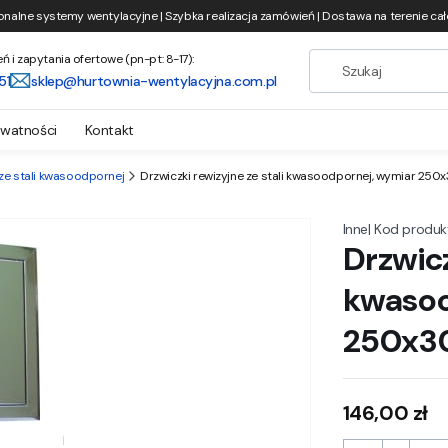
onalne systemy wentylacyjne | Szybka realizacja zamówień | Dostawa na terenie całe
i zapytania ofertowe (pn-pt: 8-17):
51
sklep@hurtownia-wentylacyjna.com.pl
ywatności
Kontakt
 ze stali kwasoodpornej
Drzwiczki rewizyjne ze stali kwasoodpornej, wymiar 2
|
Kod produk
Inne
Drzwicz
kwasoo
250x
Cena
146,00 zł