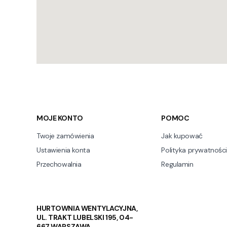
Linki w stopce
MOJE KONTO
POMOC
Twoje zamówienia
Jak kupować
Ustawienia konta
Polityka prywatności
Przechowalnia
Regulamin
HURTOWNIA WENTYLACYJNA,
UL. TRAKT LUBELSKI 195, 04-
667 WARSZAWA