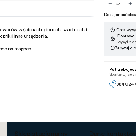
szt.
Dostępność:
dos
tworów w ścianach, pionach, szachtach i
Czas wysył
zniki i inne urządzenia.
Dostawa
Wysyłka do
Zapytaj o 
kane na magnes.
Potrzebujes
Skontaktuj się 
884 024 
Sklep stacjonarny
Dane kontakto