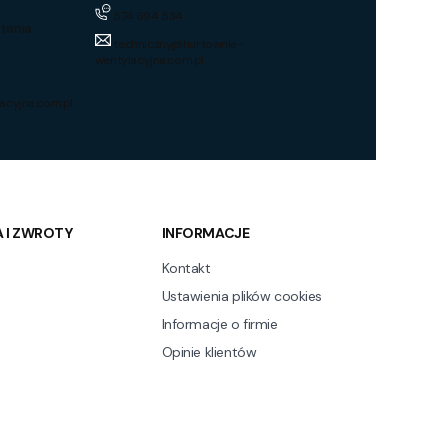
574 694 534
tania
techniczny@hurtownia-
wentylacyjna.com.pl
acyjna.com.pl
 I ZWROTY
INFORMACJE
Kontakt
Ustawienia plików cookies
Informacje o firmie
Opinie klientów