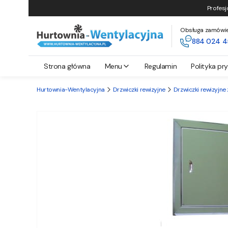
Profesj
Obsługa zamówień 
884 024 4
Strona główna
Menu
Regulamin
Polityka pr
Hurtownia-Wentylacyjna
Drzwiczki rewizyjne
Drzwiczki rewizyjne