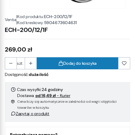
|
Kod produktu:
ECH-200/12/1F
Ventia
|
Kod kreskowy:
5904673604631
ECH-200/12/1F
Cena
269,00 zł
szt.
Dodaj do koszyka
Dostępność:
duża ilość
Czas wysyłki:
24 godziny
Dostawa
od 16,49 zł
- Kurier
Cena liczy się automatycznie w zależności od wagi i objętości
towarów w koszyku
Zapytaj o produkt
Potrzebujesz pomocy?