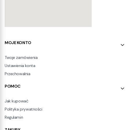
Linki w stopce
MOJE KONTO
Twoje zamówienia
Ustawienia konta
Przechowalnia
POMOC
Jak kupować
Polityka prywatności
Regulamin
ZAKUPY