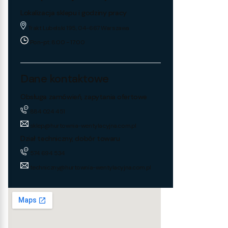
Lokalizacja sklepu i godziny pracy
Trakt Lubelski 195, 04-667 Warszawa
Pon-pt: 8:00 - 17:00
Dane kontaktowe
Obsługa zamówień, zapytania ofertowe
884 024 451
sklep@hurtownia-wentylacyjna.com.pl
Dział techniczny, dobór towaru
574 694 534
techniczny@hurtownia-wentylacyjna.com.pl