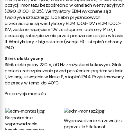
pozycji i montażu bezpośrednio w kanałach wentylacyjnych
(Ø90, Ø100 i Ø125). Wentylatory EDM wykonane są z
tworzywa sztucznego. Do kabin prysznicowych
przeznaczone są wentylatory EDM 100S-12V i EDM 100C-
12V, zasilane napięciem 12V ze stopniem ochrony IP 57, i
posiadają zabezpieczenie przed porażeniem prądu w klasie
III. Wentylatory z higrostatem (wersja H) - stopień ochrony
IP40.
Silnik elektryczny
Silnik elektryczny 230 V, 50 Hz z łożyskami kulkowymi. Silnik
posiada zabezpieczenie przed porażeniem prądem w klasie
II, izolację uzwojenia w klasie B, stopień IP44. Przystosowany
do pracy w temp. do 40°C.
Propozycja montażu
Bezpośrednie
Wyprowadzenie na zewnątrz
wyprowadzenie
poprzez krótki kanał
kanału na zewnątrz