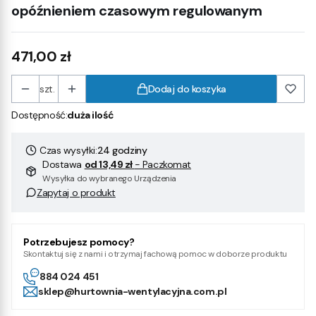
opóźnieniem czasowym regulowanym
Cena
471,00 zł
szt.
Dodaj do koszyka
Dostępność:
duża ilość
Czas wysyłki:
24 godziny
Dostawa
od 13,49 zł
- Paczkomat
Wysyłka do wybranego Urządzenia
Zapytaj o produkt
Potrzebujesz pomocy?
Skontaktuj się z nami i otrzymaj fachową pomoc w doborze produktu
884 024 451
sklep@hurtownia-wentylacyjna.com.pl