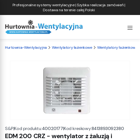
Profesjonalne systemy wentylacyjne | Szybka realizacja zamówień |
Dostawa na terenie całej Polski
Hurtownia-Wentylacyjna
Wentylatory łazienkowe
Wentylatory łazienkowe S
|
Kod produktu:
40020177
|
Kod kreskowy:
8413893092380
S&P
EDM 200 CRZ - wentylator z żaluzją i