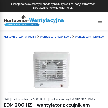
Profesjonalne systemy wentylacyjne | Szybka realizacja zamówień |
Dostawa na terenie całej Polski
Hurtownia-Wentylacyjna
Wentylatory łazienkowe
Wentylatory łazienkowe S
|
Kod produktu:
40020185
|
Kod kreskowy:
8413893092342
S&P
EDM 200 HZ - wentylator z czujnikiem