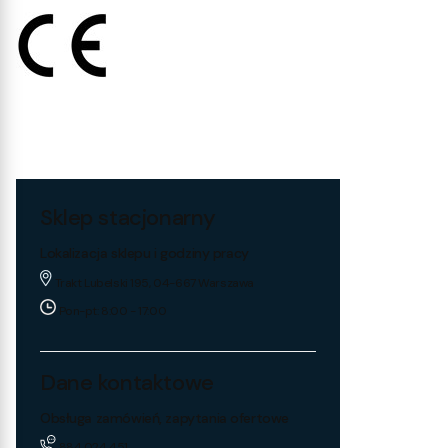
Sklep stacjonarny
Lokalizacja sklepu i godziny pracy
Trakt Lubelski 195, 04-667 Warszawa
Pon-pt: 8:00 - 17:00
Dane kontaktowe
Obsługa zamówień, zapytania ofertowe
884 024 451