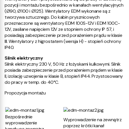
pozycji i montażu bezpośrednio w kanałach wentylacyjnych
(Ø90, Ø100 i Ø125). Wentylatory EDM wykonane są z
tworzywa sztucznego. Do kabin prysznicowych
przeznaczone są wentylatory EDM 100S-12V i EDM 100C-
12V, zasilane napięciem 12V ze stopniem ochrony IP 57, i
posiadają zabezpieczenie przed porażeniem prądu w klasie
III. Wentylatory z higrostatem (wersja H) - stopień ochrony
IP40.
Silnik elektryczny
Silnik elektryczny 230 V, 50 Hz z łożyskami kulkowymi. Silnik
posiada zabezpieczenie przed porażeniem prądem w klasie
II, izolację uzwojenia w klasie B, stopień IP44. Przystosowany
do pracy w temp. do 40°C.
Propozycja montażu
Bezpośrednie
Wyprowadzenie na zewnątrz
wyprowadzenie
poprzez krótki kanał
kanału na zewnątrz