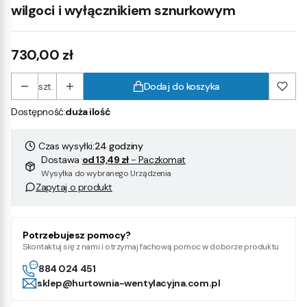
wilgoci i wyłącznikiem sznurkowym
Cena
730,00 zł
szt.
Dodaj do koszyka
Dostępność:
duża ilość
Czas wysyłki:
24 godziny
Dostawa
od 13,49 zł
- Paczkomat
Wysyłka do wybranego Urządzenia
Zapytaj o produkt
Potrzebujesz pomocy?
Skontaktuj się z nami i otrzymaj fachową pomoc w doborze produktu
884 024 451
sklep@hurtownia-wentylacyjna.com.pl