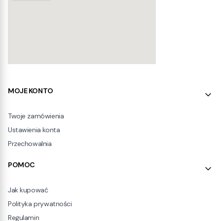
Linki w stopce
MOJE KONTO
Twoje zamówienia
Ustawienia konta
Przechowalnia
POMOC
Jak kupować
Polityka prywatności
Regulamin