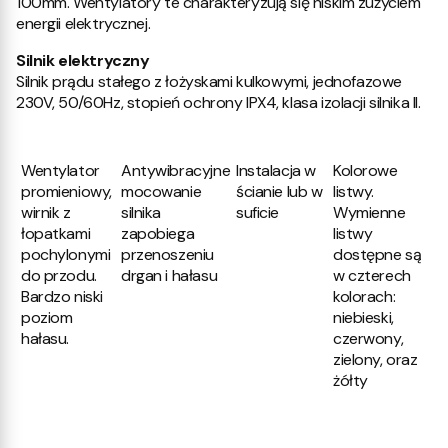
100mm. Wentylatory te charakteryzują się niskim zużyciem
energii elektrycznej.
Silnik elektryczny
Silnik prądu stałego z łożyskami kulkowymi, jednofazowe
230V, 50/60Hz, stopień ochrony IPX4, klasa izolacji silnika II.
Wentylator
Antywibracyjne
Instalacja w
Kolorowe
promieniowy,
mocowanie
ścianie lub w
listwy.
wirnik z
silnika
suficie
Wymienne
łopatkami
zapobiega
listwy
pochylonymi
przenoszeniu
dostępne są
do przodu.
drgan i hałasu
w czterech
Bardzo niski
kolorach:
poziom
niebieski,
hałasu.
czerwony,
zielony, oraz
żółty