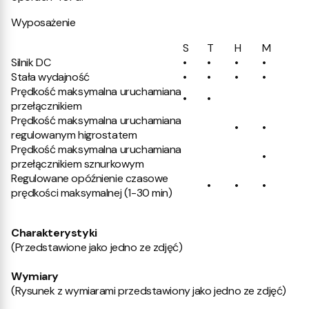
Wyposażenie
S
T
H
M
Silnik DC
•
•
•
•
Stała wydajność
•
•
•
•
Prędkość maksymalna uruchamiana
•
•
przełącznikiem
Prędkość maksymalna uruchamiana
•
•
regulowanym higrostatem
Prędkość maksymalna uruchamiana
•
przełącznikiem sznurkowym
Regulowane opóźnienie czasowe
•
•
•
prędkości maksymalnej (1-30 min)
Charakterystyki
(Przedstawione jako jedno ze zdjęć)
Wymiary
(Rysunek z wymiarami przedstawiony jako jedno ze zdjęć)