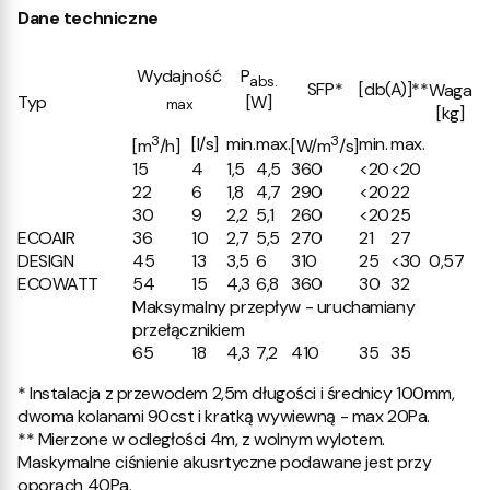
Dane techniczne
Wydajność
P
abs.
SFP*
[db(A)]**
Waga
Typ
[W]
max
[kg]
3
3
[l/s]
min.
max.
min.
max.
[m
/h]
[W/m
/s]
15
4
1,5
4,5
360
<20
<20
22
6
1,8
4,7
290
<20
22
30
9
2,2
5,1
260
<20
25
ECOAIR
36
10
2,7
5,5
270
21
27
DESIGN
45
13
3,5
6
310
25
<30
0,57
ECOWATT
54
15
4,3
6,8
360
30
32
Maksymalny przepływ - uruchamiany
przełącznikiem
65
18
4,3
7,2
410
35
35
* Instalacja z przewodem 2,5m długości i średnicy 100mm,
dwoma kolanami 90cst i kratką wywiewną - max 20Pa.
** Mierzone w odległości 4m, z wolnym wylotem.
Maskymalne ciśnienie akusrtyczne podawane jest przy
oporach 40Pa.