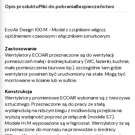
Opis produktu
Pliki do pobrania
Bezpieczeństwo
EcoAir Design 100 M -
Model z czujnikiem wilgoci,
opóźnieniem czasowym i włącznikiem sznurkowym.
Zastosowanie
Wentylatory ECOAIR przeznaczone są do wentylacji
pomieszczeń małej i średniej kubatury (WC, łazienki, kuchnie,
małe pomieszczenia biurowe itp.), szczególnie tam gdzie
wentylator powinien być uruchomiony na stałe. Mogą być
montowane w ścianie lub w suficie.
Konstrukcja
Wentylatory promieniowe ECOAIR wykonane są z tworzywa
sztucznego. Przeznaczone są do pracy ze stałą
wydajnością na niższym biegu z możliwością przejścia na
wyższą wydajność poprzez przełącznik (modele S,T).
Modele H i M wyposażone są w higrostat. Wentylatory te są
przeznaczone do montażu na przewodzie o średnicy