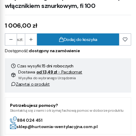
włącznikiem sznurkowym, fi 100
Cena
1 006,00 zł
szt.
Dodaj do koszyka
Dostępność:
dostępny na zamówienie
Czas wysyłki:
15 dni roboczych
Dostawa
od 13,49 zł
- Paczkomat
Wysyłka do wybranego Urządzenia
Zapytaj o produkt
Potrzebujesz pomocy?
Skontaktuj się z nami i otrzymaj fachową pomoc w doborze produktu
884 024 451
sklep@hurtownia-wentylacyjna.com.pl