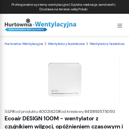
Profesjonalne systemy wentylacyjne | Szybka realizacja zamówień |
Dostawa na terenie całej Polski
Hurtownia-Wentylacyjna
Wentylatory łazienkowe
Wentylatory łazienkowe S
|
Kod produktu:
40021420
|
Kod kreskowy:
8413893575050
S&P
Ecoair DESIGN 100M - wentylator z
czujnikiem wilgoci, opóźnieniem czasowym i