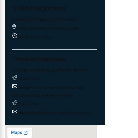
Sklep stacjonarny
Lokalizacja sklepu i godziny pracy
Trakt Lubelski 195, 04-667 Warszawa
Pon-pt: 8:00 - 17:00
Dane kontaktowe
Obsługa zamówień, zapytania ofertowe
884 024 451
sklep@hurtownia-wentylacyjna.com.pl
Dział techniczny, dobór towaru
574 694 534
techniczny@hurtownia-wentylacyjna.com.pl