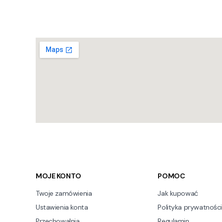
Linki w stopce
MOJE KONTO
POMOC
Twoje zamówienia
Jak kupować
Ustawienia konta
Polityka prywatności
Przechowalnia
Regulamin