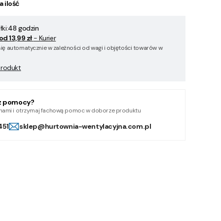
a ilość
ki:
48 godzin
od 13,99 zł
- Kurier
się automatycznie w zależności od wagi i objętości towarów w
produkt
z pomocy?
z nami i otrzymaj fachową pomoc w doborze produktu
451
sklep@hurtownia-wentylacyjna.com.pl