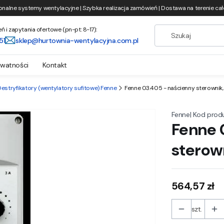
onalne systemy wentylacyjne | Szybka realizacja zamówień | Dostawa na terenie całe
i zapytania ofertowe (pn-pt: 8-17):
51
sklep@hurtownia-wentylacyjna.com.pl
ywatności
Kontakt
estryfikatory (wentylatory sufitowe) Fenne
Fenne 03.405 - naścienny sterownik,
|
Kod prod
Fenne
Fenne 
sterow
Cena
564,57 zł
szt.