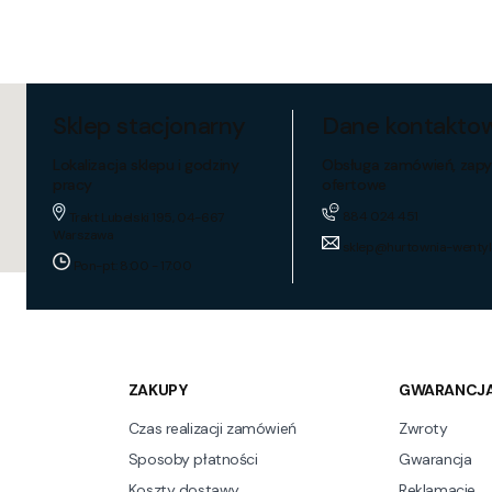
Sklep stacjonarny
Dane kontakto
Lokalizacja sklepu i godziny
Obsługa zamówień, zapy
pracy
ofertowe
884 024 451
Trakt Lubelski 195, 04-667
Warszawa
sklep@hurtownia-wentyl
Pon-pt: 8:00 - 17:00
ZAKUPY
GWARANCJA
Czas realizacji zamówień
Zwroty
Sposoby płatności
Gwarancja
Koszty dostawy
Reklamacje