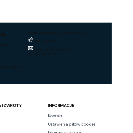
we
Dział techniczny, dobór towaru
574 694 534
tania
techniczny@hurtownia-
wentylacyjna.com.pl
acyjna.com.pl
 I ZWROTY
INFORMACJE
Kontakt
Ustawienia plików cookies
Informacje o firmie