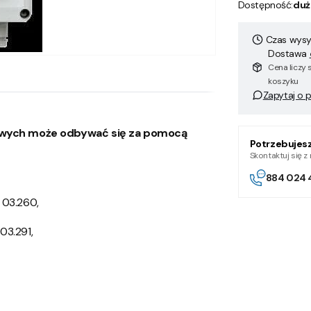
Dostępność:
duż
Czas wysył
Dostawa
Cena liczy 
koszyku
Zapytaj o 
owych może odbywać się za pomocą
Potrzebujes
Skontaktuj się 
884 024 
 03.260,
03.291,