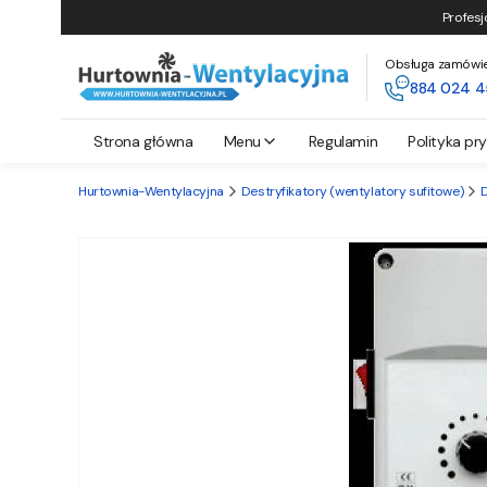
Profesj
Obsługa zamówień 
884 024 4
Strona główna
Menu
Regulamin
Polityka pr
Hurtownia-Wentylacyjna
Destryfikatory (wentylatory sufitowe)
D