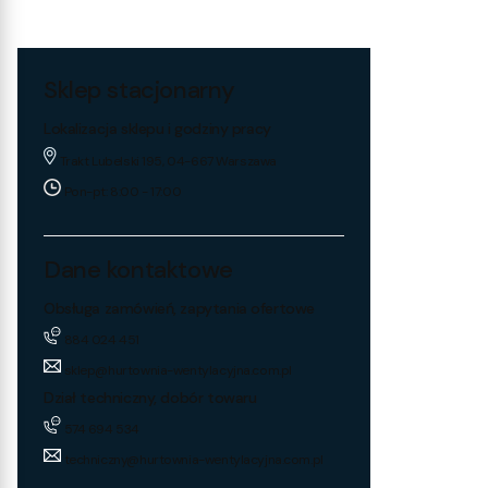
Sklep stacjonarny
Lokalizacja sklepu i godziny pracy
Trakt Lubelski 195, 04-667 Warszawa
Pon-pt: 8:00 - 17:00
Dane kontaktowe
Obsługa zamówień, zapytania ofertowe
884 024 451
sklep@hurtownia-wentylacyjna.com.pl
Dział techniczny, dobór towaru
574 694 534
techniczny@hurtownia-wentylacyjna.com.pl