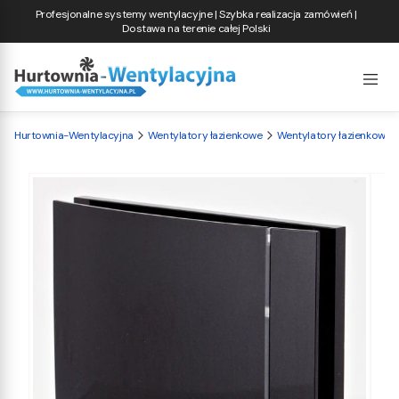
Profesjonalne systemy wentylacyjne | Szybka realizacja zamówień |
Dostawa na terenie całej Polski
Hurtownia-Wentylacyjna
Wentylatory łazienkowe
Wentylatory łazienkowe S