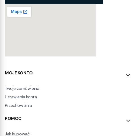
Linki w stopce
MOJE KONTO
Twoje zamówienia
Ustawienia konta
Przechowalnia
POMOC
Jak kupować