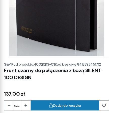
|
Kod produktu:
40021213-01
|
Kod kreskowy:
8413893451712
S&P
Front czarny do połączenia z bazą SILENT
100 DESIGN
Cena
137,00 zł
szt.
Dodaj do koszyka