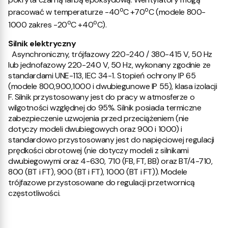
o
o
pracować w temperaturze -40
C +70
C (modele 800-
o
o
1000 zakres -20
C +40
C).
Silnik elektryczny
Asynchroniczny, trójfazowy 220-240 / 380-415 V, 50 Hz
lub jednofazowy 220-240 V, 50 Hz, wykonany zgodnie ze
standardami UNE-113, IEC 34-1. Stopień ochrony IP 65
(modele 800,900,1000 i dwubiegunowe IP 55), klasa izolacji
F. Silnik przystosowany jest do pracy w atmosferze o
wilgotności względnej do 95%. Silnik posiada termiczne
zabezpieczenie uzwojenia przed przeciążeniem (nie
dotyczy modeli dwubiegowych oraz 900 i 1000) i
standardowo przystosowany jest do napięciowej regulacji
prędkości obrotowej (nie dotyczy modeli z silnikami
dwubiegowymi oraz 4-630, 710 (FB, FT, BB) oraz BT/4-710,
800 (BT i FT), 900 (BT i FT), 1000 (BT i FT)). Modele
trójfazowe przystosowane do regulacji przetwornicą
częstotliwości.