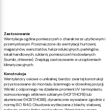
Zastosowanie
Wentylacja ogólna pomieszczeń o charakterze użytkowym i
przemysłowym. Przeznaczone do wentylacji: hurtowni,
magazynów, warsztatów, hal produkcyjnych, parkingów,
lokali handlowych, szklarni, pomieszczeń hodowlanych
(kurniki, chlewnie). Znajdują zastosowanie w urządzeniach
klimatyzacyjnych.
Konstrukcja
Wentylatory osiowe o unikalnej, bardzo zwartej konstrukcji
przystosowane do montażu ściennego w dowolnej pozycji.
Wirniki z odpornego na działanie promieni UV termoplastu
wzmocnionego włóknem szklanym (HCFT/HCFB) lub
aluminiowe (HCBT/HCBB), dynamicznie wyważane zgodnie z
normą ISO 1940. Obudowa wytłaczana z blachy stalowej,
pokryta czarną farbą epoksydową. Wentylatory mogą