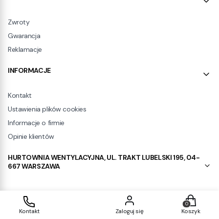
Zwroty
Gwarancja
Reklamacje
INFORMACJE
Kontakt
Ustawienia plików cookies
Informacje o firmie
Opinie klientów
HURTOWNIA WENTYLACYJNA, UL. TRAKT LUBELSKI 195, 04-
667 WARSZAWA
Produkty w
Sklep internetowy
Shoper.pl
Kontakt
Zaloguj się
Koszyk