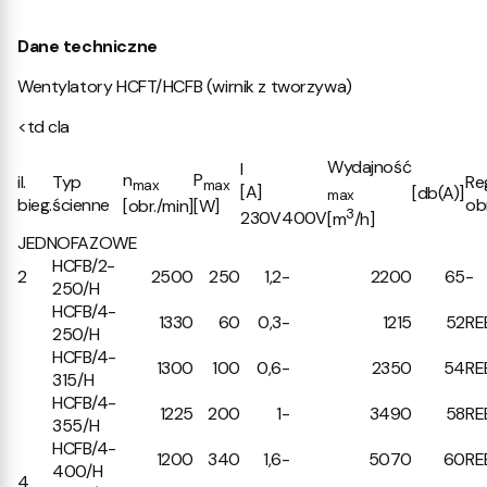
Dane techniczne
Wentylatory HCFT/HCFB (wirnik z tworzywa)
<td cla
Wydajność
I
n
P
il.
Typ
Re
max
max
[A]
[db(A)]
max
bieg.
ścienne
ob
[obr./min]
[W]
3
230V
400V
[m
/h]
JEDNOFAZOWE
HCFB/2-
2
2500
250
1,2
-
2200
65
-
250/H
HCFB/4-
1330
60
0,3
-
1215
52
RE
250/H
HCFB/4-
1300
100
0,6
-
2350
54
RE
315/H
HCFB/4-
1225
200
1
-
3490
58
RE
355/H
HCFB/4-
1200
340
1,6
-
5070
60
RE
400/H
4