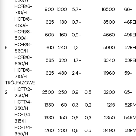
HCFB/6-
900
1300
5,7
-
16500
66
-
710/H
HCFB/8-
625
130
0,7
-
3500
46
RE
450/H
HCFB/8-
605
160
0,9
-
4660
49
RE
500/H
HCFB/8-
8
610
240
1,3
-
5990
52
RE
560/H
HCFB/8-
585
320
1,7
-
8340
53
RE
630/H
HCFB/8-
625
480
2,4
-
11960
59
-
710/H
TRÓJFAZOWE
HCFT/2-
2
2500
250
0,9
0,5
2200
65
-
250/H
HCFT/4-
1330
60
0,3
0,2
1215
52
RM
250/H
HCFT/4-
1330
150
0,6
0,3
2350
54
RM
315/H
HCFT/4-
1260
200
0,8
0,5
3490
58
RM
355/H