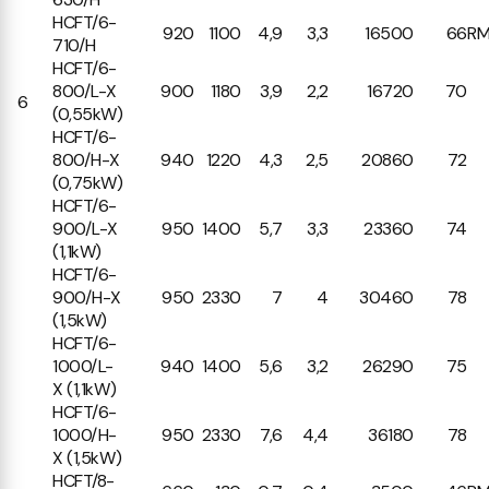
HCFT/6-
920
1100
4,9
3,3
16500
66
RM
710/H
HCFT/6-
800/L-X
900
1180
3,9
2,2
16720
70
6
(0,55kW)
HCFT/6-
800/H-X
940
1220
4,3
2,5
20860
72
(0,75kW)
HCFT/6-
900/L-X
950
1400
5,7
3,3
23360
74
(1,1kW)
HCFT/6-
900/H-X
950
2330
7
4
30460
78
(1,5kW)
HCFT/6-
1000/L-
940
1400
5,6
3,2
26290
75
X (1,1kW)
HCFT/6-
1000/H-
950
2330
7,6
4,4
36180
78
X (1,5kW)
HCFT/8-