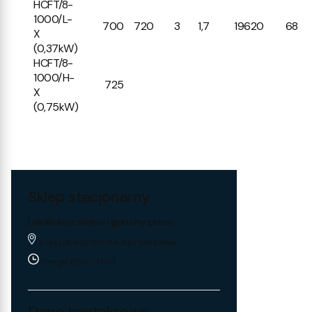
HCFT/8-
1000/L-
700
720
3
1,7
19620
68
X
(0,37kW)
HCFT/8-
1000/H-
725
X
(0,75kW)
Sklep stacjonarny
Lokalizacja sklepu i godziny pracy
Trakt Lubelski 195, 04-667 Warszawa
Pon-pt: 8:00 - 17:00
Dane kontaktowe