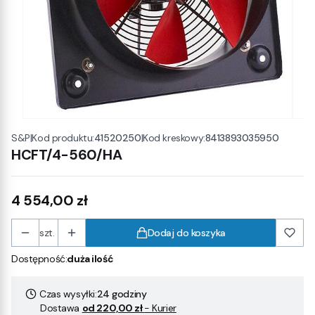
|
Kod produktu:
41520250
|
Kod kreskowy:
8413893035950
S&P
HCFT/4-560/HA
Cena
4 554,00 zł
szt.
Dodaj do koszyka
Dostępność:
duża ilość
Czas wysyłki:
24 godziny
Dostawa
od 220,00 zł
- Kurier