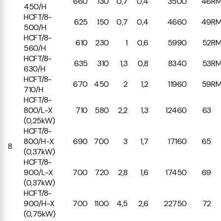
660
130
0,7
0,4
3500
46
RM
450/H
HCFT/8-
625
150
0,7
0,4
4660
49
RM
500/H
HCFT/8-
610
230
1
0,6
5990
52
RM
560/H
HCFT/8-
635
310
1,3
0,8
8340
53
RM
630/H
HCFT/8-
670
450
2
1,2
11960
59
RM
710/H
HCFT/8-
800/L-X
710
580
2,2
1,3
12460
63
(0,25kW)
HCFT/8-
800/H-X
690
700
3
1,7
17160
65
8
(0,37kW)
HCFT/8-
900/L-X
700
720
2,8
1,6
17450
69
(0,37kW)
HCFT/8-
900/H-X
700
1100
4,5
2,6
22750
72
(0,75kW)