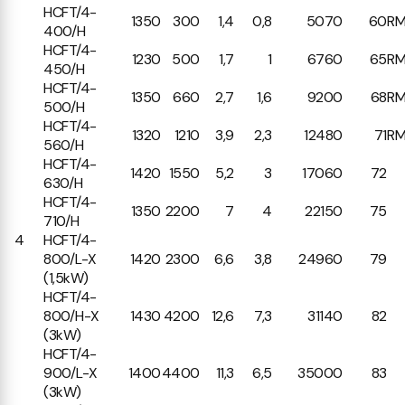
HCFT/4-
1350
300
1,4
0,8
5070
60
RM
400/H
HCFT/4-
1230
500
1,7
1
6760
65
RM
450/H
HCFT/4-
1350
660
2,7
1,6
9200
68
RM
500/H
HCFT/4-
1320
1210
3,9
2,3
12480
71
RM
560/H
HCFT/4-
1420
1550
5,2
3
17060
72
630/H
HCFT/4-
1350
2200
7
4
22150
75
710/H
4
HCFT/4-
800/L-X
1420
2300
6,6
3,8
24960
79
(1,5kW)
HCFT/4-
800/H-X
1430
4200
12,6
7,3
31140
82
(3kW)
HCFT/4-
900/L-X
1400
4400
11,3
6,5
35000
83
(3kW)