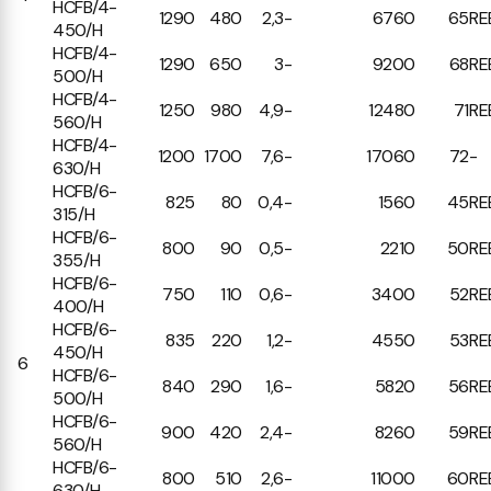
HCFB/4-
1290
480
2,3
-
6760
65
RE
450/H
HCFB/4-
1290
650
3
-
9200
68
RE
500/H
HCFB/4-
1250
980
4,9
-
12480
71
RE
560/H
HCFB/4-
1200
1700
7,6
-
17060
72
-
630/H
HCFB/6-
825
80
0,4
-
1560
45
RE
315/H
HCFB/6-
800
90
0,5
-
2210
50
RE
355/H
HCFB/6-
750
110
0,6
-
3400
52
RE
400/H
HCFB/6-
835
220
1,2
-
4550
53
RE
450/H
6
HCFB/6-
840
290
1,6
-
5820
56
RE
500/H
HCFB/6-
900
420
2,4
-
8260
59
RE
560/H
HCFB/6-
800
510
2,6
-
11000
60
RE
630/H