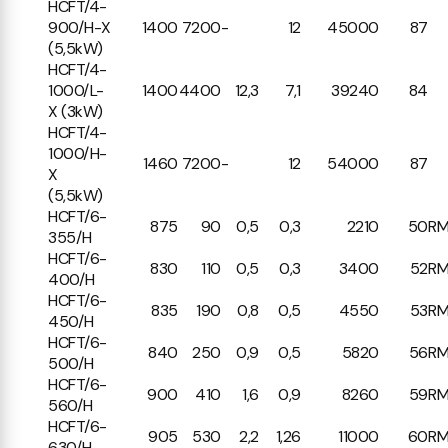
HCFT/4-
900/H-X
1400
7200
-
12
45000
87
(5,5kW)
HCFT/4-
1000/L-
1400
4400
12,3
7,1
39240
84
X (3kW)
HCFT/4-
1000/H-
1460
7200
-
12
54000
87
X
(5,5kW)
HCFT/6-
875
90
0,5
0,3
2210
50
RM
355/H
HCFT/6-
830
110
0,5
0,3
3400
52
RM
400/H
HCFT/6-
835
190
0,8
0,5
4550
53
RM
450/H
HCFT/6-
840
250
0,9
0,5
5820
56
RM
500/H
HCFT/6-
900
410
1,6
0,9
8260
59
RM
560/H
HCFT/6-
905
530
2,2
1,26
11000
60
RM
630/H