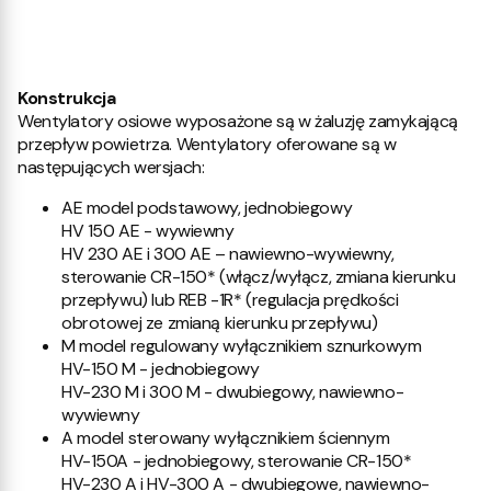
Konstrukcja
Wentylatory osiowe wyposażone są w żaluzję zamykającą
przepływ powietrza. Wentylatory oferowane są w
następujących wersjach:
AE model podstawowy, jednobiegowy
HV 150 AE - wywiewny
HV 230 AE i 300 AE – nawiewno-wywiewny,
sterowanie CR-150* (włącz/wyłącz, zmiana kierunku
przepływu) lub REB -1R* (regulacja prędkości
obrotowej ze zmianą kierunku przepływu)
M model regulowany wyłącznikiem sznurkowym
HV-150 M - jednobiegowy
HV-230 M i 300 M - dwubiegowy, nawiewno-
wywiewny
A model sterowany wyłącznikiem ściennym
HV-150A - jednobiegowy, sterowanie CR-150*
HV-230 A i HV-300 A - dwubiegowe, nawiewno-