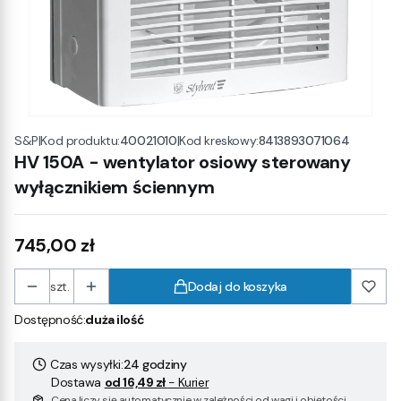
|
Kod produktu:
40021010
|
Kod kreskowy:
8413893071064
S&P
HV 150A - wentylator osiowy sterowany
wyłącznikiem ściennym
Cena
745,00 zł
szt.
Dodaj do koszyka
Dostępność:
duża ilość
Czas wysyłki:
24 godziny
Dostawa
od 16,49 zł
- Kurier
Cena liczy się automatycznie w zależności od wagi i objętości