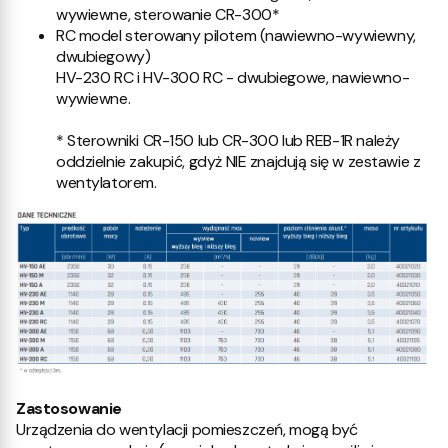
wywiewne, sterowanie CR-300*
RC model sterowany pilotem (nawiewno-wywiewny,
dwubiegowy)
HV-230 RC i HV-300 RC - dwubiegowe, nawiewno-
wywiewne.
* Sterowniki CR-150 lub CR-300 lub REB-1R należy
oddzielnie zakupić, gdyż NIE znajdują się w zestawie z
wentylatorem.
Zastosowanie
Urządzenia do wentylacji pomieszczeń, mogą być