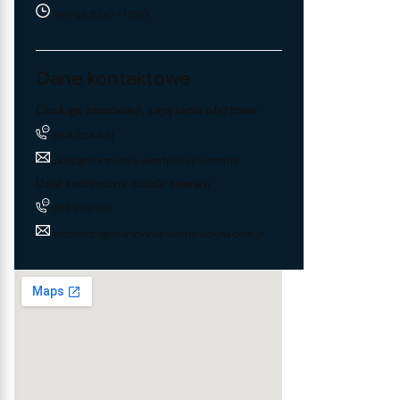
Pon-pt: 8:00 - 17:00
Dane kontaktowe
Obsługa zamówień, zapytania ofertowe
884 024 451
sklep@hurtownia-wentylacyjna.com.pl
Dział techniczny, dobór towaru
574 694 534
techniczny@hurtownia-wentylacyjna.com.pl