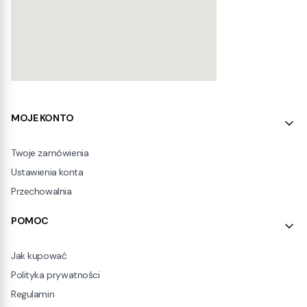
Linki w stopce
MOJE KONTO
Twoje zamówienia
Ustawienia konta
Przechowalnia
POMOC
Jak kupować
Polityka prywatności
Regulamin