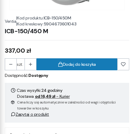
|
Kod produktu:
ICB-150/450M
Ventia
|
Kod kreskowy:
5904673601043
ICB-150/450 M
Cena
337,00 zł
szt.
Dodaj do koszyka
Dostępność:
Dostępny
Czas wysyłki:
24 godziny
Dostawa
od 16,49 zł
- Kurier
Cena liczy się automatycznie w zależności od wagi i objętości
towarów w koszyku
Zapytaj o produkt