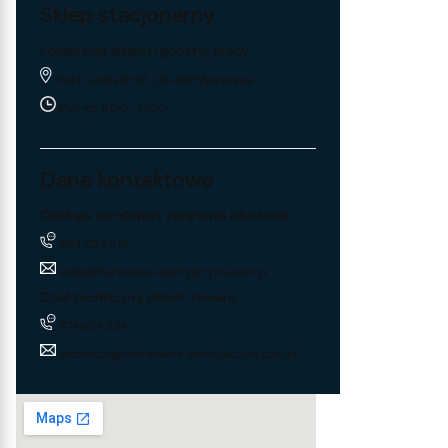
Sklep stacjonarny
Lokalizacja sklepu i godziny pracy
Trakt Lubelski 195, 04-667 Warszawa
Pon-pt: 8:00 - 17:00
Dane kontaktowe
Obsługa zamówień, zapytania ofertowe
884 024 451
sklep@hurtownia-wentylacyjna.com.pl
Dział techniczny, dobór towaru
574 694 534
techniczny@hurtownia-wentylacyjna.com.pl