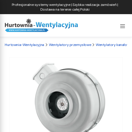
Profesjonalne systemy wentylacyjne | Szybka realizacja zamówień |
Dostawa na terenie całej Polski
Hurtownia-Wentylacyjna
Wentylatory przemysłowe
Wentylatory kanałowe