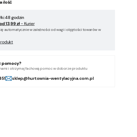
a ilość
ki:
48 godzin
od 13,99 zł
- Kurier
się automatycznie w zależności od wagi i objętości towarów w
produkt
z pomocy?
z nami i otrzymaj fachową pomoc w doborze produktu
451
sklep@hurtownia-wentylacyjna.com.pl