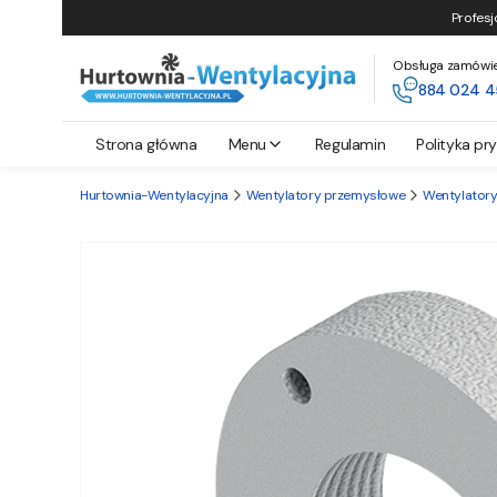
Profesj
Obsługa zamówień 
884 024 4
Strona główna
Menu
Regulamin
Polityka pr
Hurtownia-Wentylacyjna
Wentylatory przemysłowe
Wentylator