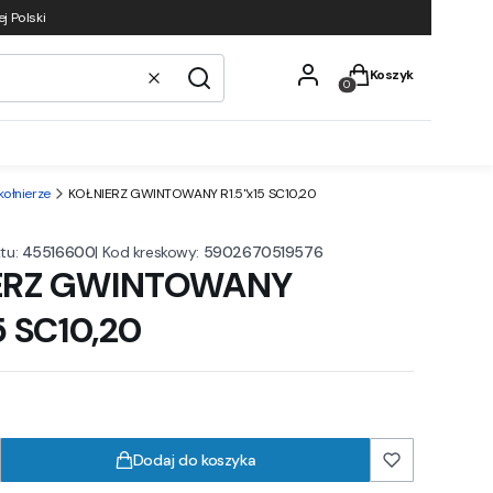
j Polski
Produkty w koszyku
Koszyk
Wyczyść
Szukaj
kołnierze
KOŁNIERZ GWINTOWANY R1.5"x15 SC10,20
tu:
45516600
|
Kod kreskowy:
5902670519576
ERZ GWINTOWANY
5 SC10,20
Dodaj do koszyka