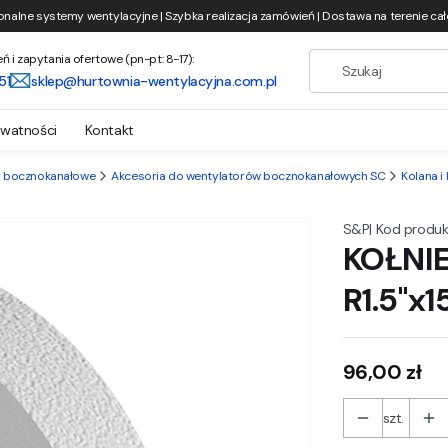
onalne systemy wentylacyjne | Szybka realizacja zamówień | Dostawa na terenie całe
i zapytania ofertowe (pn-pt: 8-17):
51
sklep@hurtownia-wentylacyjna.com.pl
ywatności
Kontakt
y bocznokanałowe
Akcesoria do wentylatorów bocznokanałowych SC
Kolana i 
|
Kod produk
S&P
KOŁNI
R1.5"x1
Cena
96,00 zł
szt.