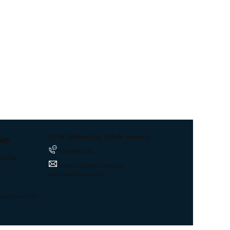
we
Dział techniczny, dobór towaru
574 694 534
tania
techniczny@hurtownia-
wentylacyjna.com.pl
acyjna.com.pl