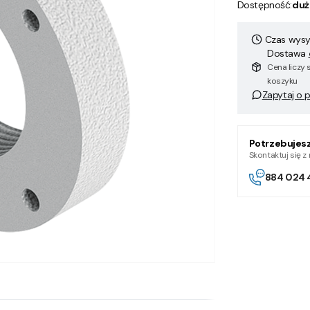
Dostępność:
duż
Czas wysył
Dostawa
Cena liczy 
koszyku
Zapytaj o 
Potrzebujes
Skontaktuj się 
884 024 