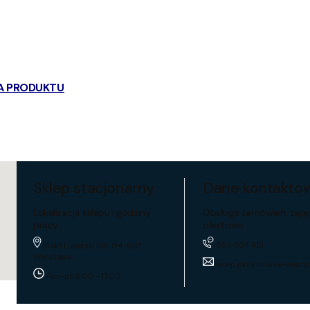
A PRODUKTU
Sklep stacjonarny
Dane kontakto
Lokalizacja sklepu i godziny
Obsługa zamówień, zapy
pracy
ofertowe
884 024 451
Trakt Lubelski 195, 04-667
Warszawa
sklep@hurtownia-wentyl
Pon-pt: 8:00 - 17:00