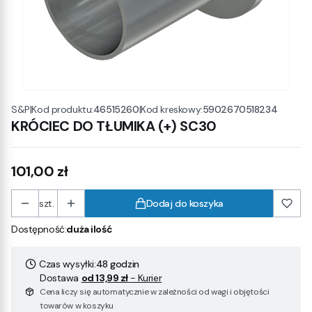
|
Kod produktu:
46515260
|
Kod kreskowy:
5902670518234
S&P
KRÓCIEC DO TŁUMIKA (+) SC30
Cena
101,00 zł
szt.
Dodaj do koszyka
Dostępność:
duża ilość
Czas wysyłki:
48 godzin
Dostawa
od 13,99 zł
- Kurier
Cena liczy się automatycznie w zależności od wagi i objętości
towarów w koszyku