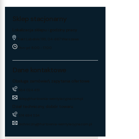
Sklep stacjonarny
Lokalizacja sklepu i godziny pracy
Trakt Lubelski 195, 04-667 Warszawa
Pon-pt: 8:00 - 17:00
Dane kontaktowe
Obsługa zamówień, zapytania ofertowe
884 024 451
sklep@hurtownia-wentylacyjna.com.pl
Dział techniczny, dobór towaru
574 694 534
techniczny@hurtownia-wentylacyjna.com.pl