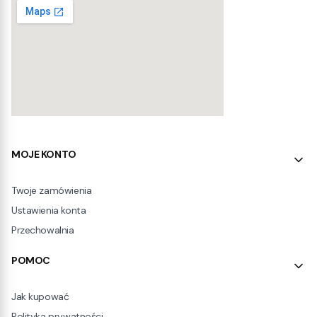
Linki w stopce
MOJE KONTO
Twoje zamówienia
Ustawienia konta
Przechowalnia
POMOC
Jak kupować
Polityka prywatności