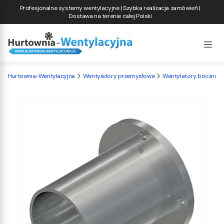
Profesjonalne systemy wentylacyjne | Szybka realizacja zamówień |
Dostawa na terenie całej Polski
Hurtownia-Wentylacyjna
Wentylatory przemysłowe
Wentylatory bocznok