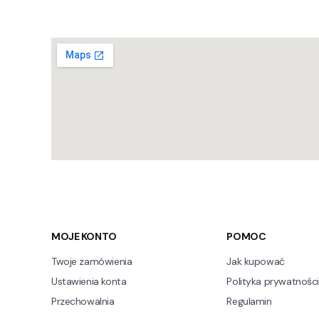
Linki w stopce
MOJE KONTO
POMOC
Twoje zamówienia
Jak kupować
Ustawienia konta
Polityka prywatności
Przechowalnia
Regulamin