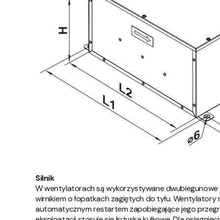
Silnik
W wentylatorach są wykorzystywane dwubiegunowe si
wirnikiem o łopatkach zagiętych do tyłu. Wentylatory
automatycznym restartem zapobiegające jego przegrza
eksploatacji stosuje się łożyska kulkowe. Dla osiągni