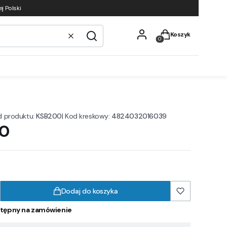
j Polski
Produkty w koszyku
Koszyk
Wyczyść
Szukaj
d produktu:
KSB200
|
Kod kreskowy:
4824032016039
00
Dodaj do koszyka
tępny na zamówienie