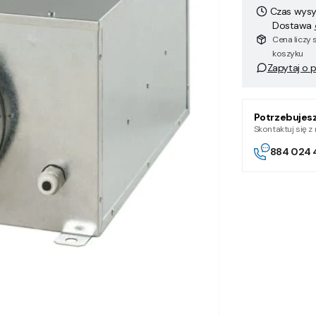
Czas wysył
Dostawa
Cena liczy 
koszyku
Zapytaj o 
Potrzebujes
Skontaktuj się 
884 024 