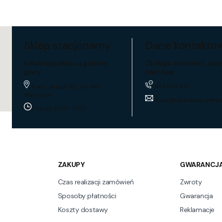
Sklep stacjonarny
Dane kontakto
Lokalizacja sklepu i godziny
Obsługa zamówień, zapy
pracy
ofertowe
884 024 451
Trakt Lubelski 195, 04-667
Warszawa
sklep@hurtownia-wentyl
Pon-pt: 8:00 - 17:00
ZAKUPY
GWARANCJA
Czas realizacji zamówień
Zwroty
Sposoby płatności
Gwarancja
Koszty dostawy
Reklamacje