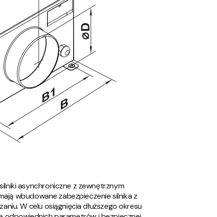
lniki asynchroniczne z zewnętrznym
 mają wbudowane zabezpieczenie silnika z
niu. W celu osiągnięcia dłuższego okresu
ęcia odpowiednich parametrów i bezpiecznej