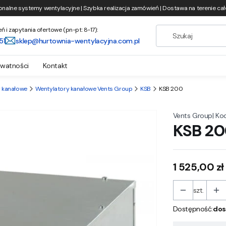
onalne systemy wentylacyjne | Szybka realizacja zamówień | Dostawa na terenie całe
i zapytania ofertowe (pn-pt: 8-17):
51
sklep@hurtownia-wentylacyjna.com.pl
ywatności
Kontakt
 kanałowe
Wentylatory kanałowe Vents Group
KSB
KSB 200
|
Ko
Vents Group
KSB 2
Cena
1 525,00 zł
szt.
Dostępność:
dos