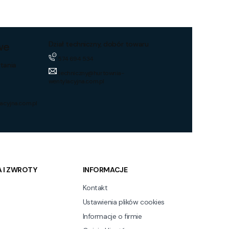
we
Dział techniczny, dobór towaru
574 694 534
tania
techniczny@hurtownia-
wentylacyjna.com.pl
acyjna.com.pl
 I ZWROTY
INFORMACJE
Kontakt
Ustawienia plików cookies
Informacje o firmie