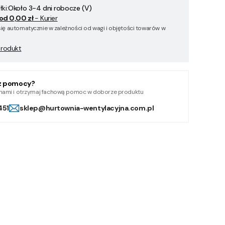
ki:
Około 3-4 dni robocze (V)
od 0,00 zł
- Kurier
się automatycznie w zależności od wagi i objętości towarów w
produkt
z pomocy?
z nami i otrzymaj fachową pomoc w doborze produktu
451
sklep@hurtownia-wentylacyjna.com.pl